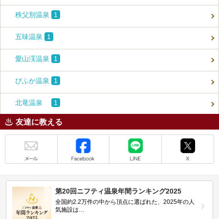
秩父別温泉
1
五味温泉
1
愛山渓温泉
1
びふか温泉
1
北竜温泉
1
友達に教える
メール
Facebook
LINE
X
第20回ニフティ温泉年間ランキング2025
全国約2.2万件の中から頂点に選ばれた、2025年の人
気施設は…