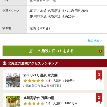
北海道名寄市日進
住所
JR宗谷本線 名寄駅よりバス利用約20分
交通アクセス
JR宗谷本線 名寄駅より約20分
完備（200台）
駐車場
施設情報
この施設に口コミをする
北海道の週間アクセスランキング
1
オベリベリ温泉 水光園
4.5
入浴料：
500円～
北海道帯広市東10条南5丁目6
2
旭川高砂台 万葉の湯
4.4
入浴料：
1800円～