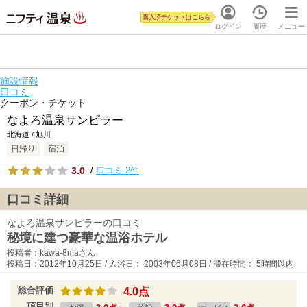
購入済チケットはこちら
ログイン
履歴
メニュー
施設情報
口コミ
クーポン・チケット
なよろ温泉サンピラー
北海道 / 旭川
日帰り
宿泊
3.0
/
口コミ 2件
口コミ詳細
なよろ温泉サンピラーの口コミ
秘境に建つ豪華な温浴ホテル
投稿者：kawa-8maさん
投稿日：2012年10月25日 / 入浴日： 2003年06月08日 / 滞在時間： 5時間以内
総合評価
4.0点
項目別