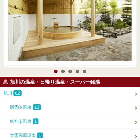
旭川の温泉・日帰り温泉・スーパー銭湯
旭川
82
層雲峡温泉
13
東神楽温泉
1
大雪高原温泉
1