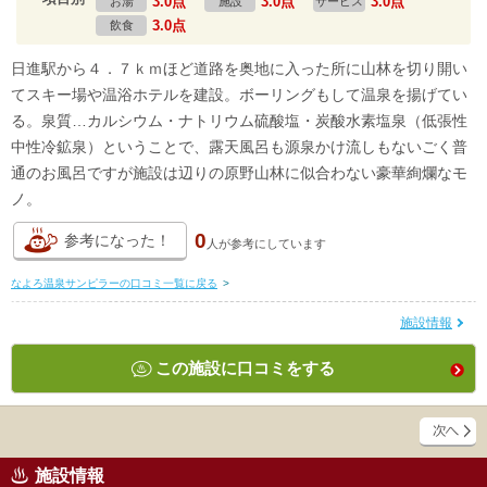
3.0点
3.0点
3.0点
お湯
施設
サービス
3.0点
飲食
日進駅から４．７ｋｍほど道路を奥地に入った所に山林を切り開い
てスキー場や温浴ホテルを建設。ボーリングもして温泉を揚げてい
る。泉質…カルシウム・ナトリウム硫酸塩・炭酸水素塩泉（低張性
中性冷鉱泉）ということで、露天風呂も源泉かけ流しもないごく普
通のお風呂ですが施設は辺りの原野山林に似合わない豪華絢爛なモ
ノ。
0
参考になった！
人が
参考にしています
なよろ温泉サンピラーの口コミ一覧に戻る
>
施設情報
この施設に口コミをする
施設情報