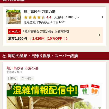
旭川高砂台 万葉の湯
4.4
入浴料：
1,800円
〜
北海道旭川市高砂台１丁目1-52
『旭川高砂台 万葉の湯』入館料割引
クーポン
通常
1,800円
→
1,620円（10％OFF！）
周辺の温泉・日帰り温泉・スーパー銭湯
旭川高砂台 万葉の湯
北海道 / 旭川
日帰り
クーポン