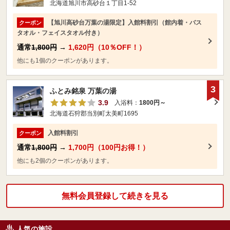
北海道旭川市高砂台１丁目1-52
【旭川高砂台万葉の湯限定】入館料割引（館内着・バス
クーポン
タオル・フェイスタオル付き）
通常
1,800円
→
1,620円（10％OFF！）
他にも1個のクーポンがあります。
3
ふとみ銘泉 万葉の湯
3.9
入浴料：
1800円～
北海道石狩郡当別町太美町1695
入館料割引
クーポン
通常
1,800円
→
1,700円（100円お得！）
他にも2個のクーポンがあります。
無料会員登録して続きを見る
人気の施設