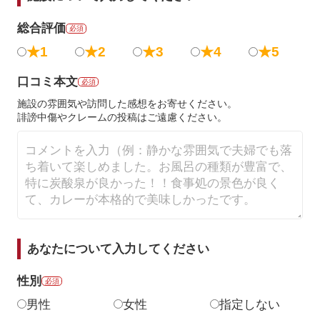
総合評価
必須
★1
★2
★3
★4
★5
口コミ本文
必須
施設の雰囲気や訪問した感想をお寄せください。
誹謗中傷やクレームの投稿はご遠慮ください。
あなたについて入力してください
性別
必須
男性
女性
指定しない