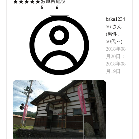
★
★
★
★
★
お風呂
施設
5
4
baka1234
56
さん
(
男性
、
50代～
)
2018年08
月20日
：
2018年08
月19日