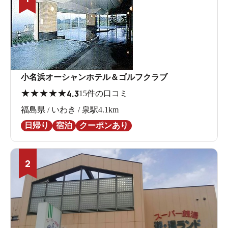
小名浜オーシャンホテル＆ゴルフクラブ
★
★
★
★
★
4.3
15件の口コミ
福島県 / いわき / 泉駅4.1km
日帰り
宿泊
クーポンあり
2