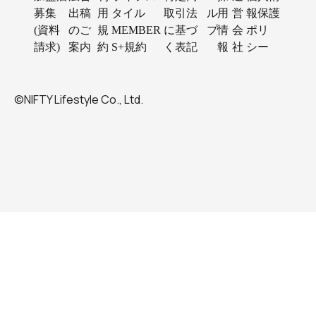
募集
出稿
用
タイル
取引法
ル
用
営
報保護
(資料
のご
規
MEMBER
に基づ
プ
情
会
ポリ
請求)
案内
約
S+規約
く表記
報
社
シー
©NIFTY Lifestyle Co., Ltd.