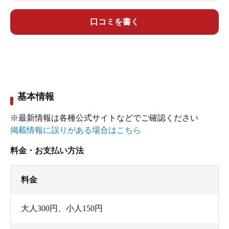
質はさほど違わないので、
例えば女性の方は、雰囲気は良いけど混浴の「石
口コミを書く
の湯」「明神の湯」はインスタ用の写真と足湯く
らいにして、
入浴は、この「弘法の湯」で、というのもアリと
思います。
基本情報
駐車等については「石湯」の項を参照して下さ
※最新情報は各種公式サイトなどでご確認ください
い。
掲載情報に誤りがある場合はこちら
料金・お支払い方法
料金
大人300円、小人150円