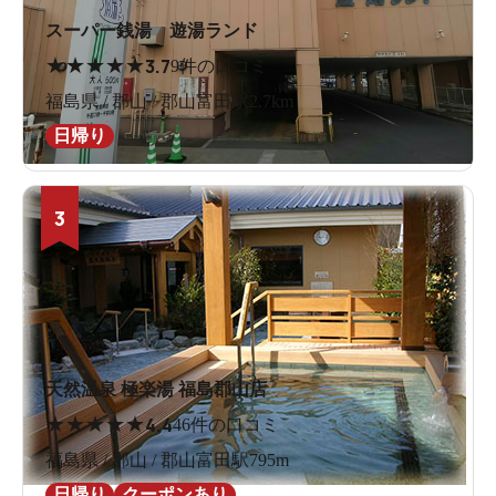
スーパー銭湯 遊湯ランド
★
★
★
★
★
3.7
9件の口コミ
福島県 / 郡山 / 郡山富田駅2.7km
日帰り
3
天然温泉 極楽湯 福島郡山店
★
★
★
★
★
4.4
46件の口コミ
福島県 / 郡山 / 郡山富田駅795m
日帰り
クーポンあり