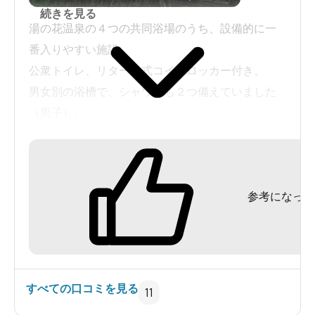
続きを見る
湯の花温泉の４つの共同浴場のうち、設備的に一
番入りやすい施設。
公衆トイレ、リターン式コインロッカー付き。
男女別の浴槽で、シャワーも２つ備えていました
（男子）。
地元の方と思われる老人が二人入っていたので、
熱いのを覚悟しましたが、
参考になった
意外にも、適温というかヌル目で、ゆったり出来
ました。
「飯坂温泉」や「草津」などの住人に比べると、
この地域の人は「一般人に近い」のでしょうか。
すべての口コミを見る
11
２００円で４つの共同浴場全部に入れますが、泉