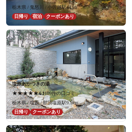
栃木県 / 鬼怒川 / 小佐越駅443m
日帰り
宿泊
クーポンあり
塩原あかつきの湯
★
★
★
★
★
4.1
109件の口コミ
栃木県 / 塩原 / 那須塩原駅9.1km
日帰り
クーポンあり