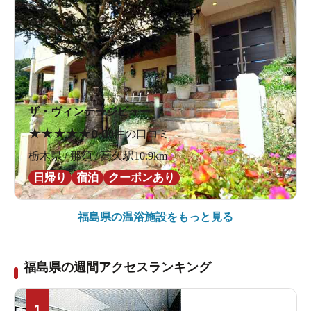
ザ・ヴィンテージビュー
★
★
★
★
★
0.0
0件の口コミ
栃木県 / 那須 / 高久駅10.9km
日帰り
宿泊
クーポンあり
福島県の
温浴施設をもっと見る
福島県の週間アクセスランキング
1