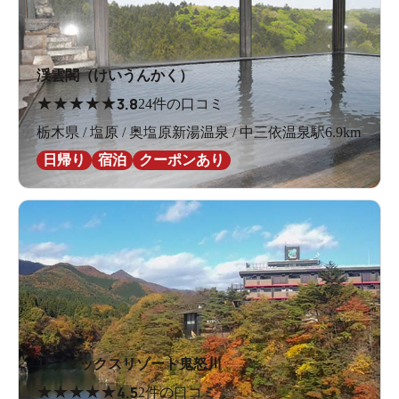
渓雲閣（けいうんかく）
★
★
★
★
★
3.8
24件の口コミ
栃木県 / 塩原 / 奥塩原新湯温泉 / 中三依温泉駅6.9km
日帰り
宿泊
クーポンあり
リブマックスリゾート鬼怒川
★
★
★
★
★
4.5
2件の口コミ