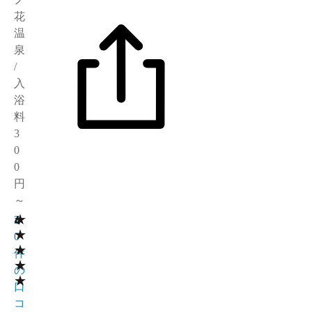
花
温
泉
/
入
浴
料
3
0
0
円
～
★
4
2
★
0
★
件
★
の
★
口
コ