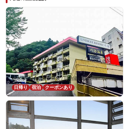
リブマックスリゾート川治
★
★
★
★
★
0.0
0件の口コミ
栃木県 / 日光 / 川俣温泉 / 川治湯元駅419m
日帰り
宿泊
クーポンあり