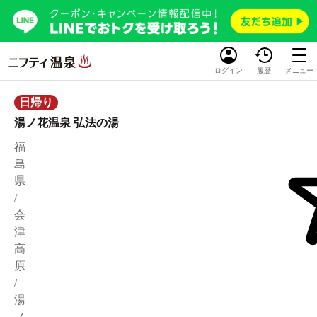
ログイン
履歴
メニュー
日帰り
湯ノ花温泉 弘法の湯
福
島
県
/
会
津
高
原
/
湯
ノ