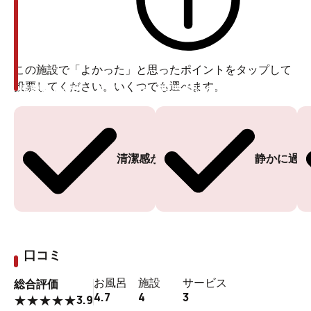
この施設で「よかった」と思ったポイントをタップして
投票してください。いくつでも選べます。
投票ありがとうございます
投票ありがとうございます
清潔感がある
静かに過ご
口コミ
お風呂
施設
サービス
総合評価
4.7
4
3
3.9
★
★
★
★
★