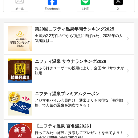
第20回ニフティ温泉年間ランキング2025
全国約2.2万件の中から頂点に選ばれた、2025年の人
気施設は…
ニフティ温泉 サウナランキング2026
おふろ好きユーザーの投票により、全国No.1サウナが
決定！
ニフティ温泉プレミアムクーポン
ノジマモバイル会員向け 通常よりもお得な「特別価
格」で人気の温泉を満喫できる！
【ニフティ温泉 百名湯2026】
行ってみたい施設に投票してプレゼントを当てよう！
（全10回開催 / 合計260名様）