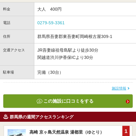
大人 400円
料金
0279-59-3361
電話
群馬県吾妻郡東吾妻町岡崎根古屋309-1
住所
JR吾妻線祖母島駅より徒歩30分
交通アクセス
関越道渋川伊香保ICより30分
完備（30台）
駐車場
施設情報
この施設に口コミをする
群馬県の週間アクセスランキング
1
高崎 京ヶ島天然温泉 湯都里（ゆとり）