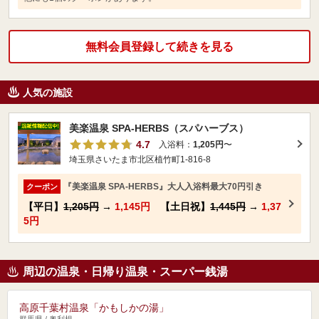
無料会員登録して続きを見る
人気の施設
美楽温泉 SPA-HERBS（スパハーブス）
4.7
入浴料：
1,205円
〜
埼玉県さいたま市北区植竹町1-816-8
『美楽温泉 SPA-HERBS』大人入浴料最大70円引き
クーポン
【平日】
1,205円
→
1,145円
【土日祝】
1,445円
→
1,37
5円
周辺の温泉・日帰り温泉・スーパー銭湯
高原千葉村温泉「かもしかの湯」