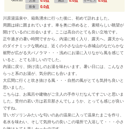
0.0点
0.0点
0.0点
お湯
施設
サービス
0.0点
飲食
川原湯温泉や、箱島湧水に行った後に、初めて訪れました。
周囲は緑に囲まれています。車を奥に停めると、素晴らしい眺望が
開けているのに出会います。ここは高台のとても良い立地です。
正午過ぎの暑い時間ですから、内湯に軽く入り、露天へ。露天から
のダイナミックな眺めは、近くの小さな山から赤城山のなだらかな
裾野が広がる大パノラマ・・・浅めにお湯に入りながら風を感じて
いると、とても涼しいのでした。
内湯に戻り、掛け流しのお湯を味わいます。暑い日には、こんなさ
らっと系のお湯が、気分的にも合います。
大広間に行くと吹き抜ける風・・・自然の風がとても気持ち良いと
思いました。
こちらは、お風呂や建物がご主人の手作りだなんてすごいと思いま
した。受付の若い方は若旦那さんでしょうか、とっても感じが良い
ですね。
甘いガソリンみたいな匂いのあの温泉に入って温泉たまごを作り、
名水を味わい、そして気持ちの良いこの場所で入浴して・・・小さ
な旅はとても楽しかったのです。