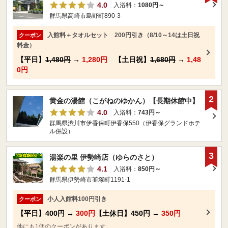
4.0
入浴料：
1080円～
群馬県高崎市島野町890-3
入館料＋タオルセット 200円引き（8/10～14は土日祝
クーポン
料金）
【平日】
1,480円
→
1,280円
【土日祝】
1,680円
→
1,48
0円
2
黄金の湯館（こがねのゆかん）【長期休館中】
4.0
入浴料：
743円～
群馬県渋川市伊香保町伊香保550（伊香保グランドホテ
ル併設）
3
湯楽の里 伊勢崎店（ゆらのさと）
4.1
入浴料：
850円～
群馬県伊勢崎市韮塚町1191-1
小人入館料100円引き
クーポン
【平日】
400円
→
300円
【土休日】
450円
→
350円
他にも1個のクーポンがあります。