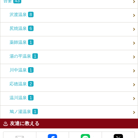
吾妻
43
沢渡温泉
8
尻焼温泉
6
薬師温泉
1
湯の平温泉
1
川中温泉
1
応徳温泉
2
温川温泉
1
鳩ノ湯温泉
1
友達に教える
メール
Facebook
LINE
X