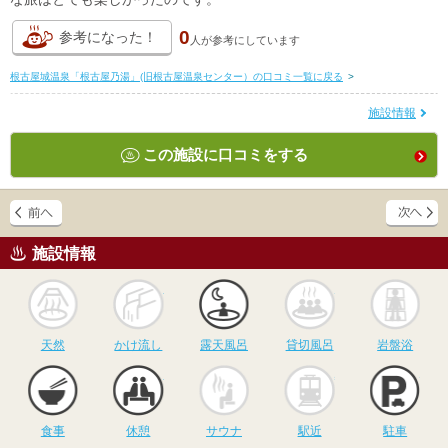
0
参考になった！
人が
参考にしています
根古屋城温泉「根古屋乃湯」(旧根古屋温泉センター）の口コミ一覧に戻る
>
施設情報
この施設に口コミをする
施設情報
天然
かけ流し
露天風呂
貸切風呂
岩
天然
かけ流し
露天風呂
貸切風呂
岩盤浴
食事
休憩
サウナ
駅近
駐
食事
休憩
サウナ
駅近
駐車