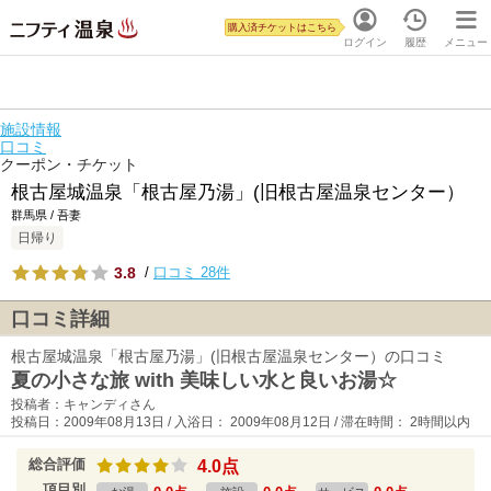
購入済チケットはこちら
ログイン
履歴
メニュー
施設情報
口コミ
クーポン・チケット
根古屋城温泉「根古屋乃湯」(旧根古屋温泉センター）
群馬県 / 吾妻
日帰り
3.8
/
口コミ 28件
口コミ詳細
根古屋城温泉「根古屋乃湯」(旧根古屋温泉センター）の口コミ
夏の小さな旅 with 美味しい水と良いお湯☆
投稿者：キャンディさん
投稿日：2009年08月13日 / 入浴日： 2009年08月12日 / 滞在時間： 2時間以内
総合評価
4.0点
項目別