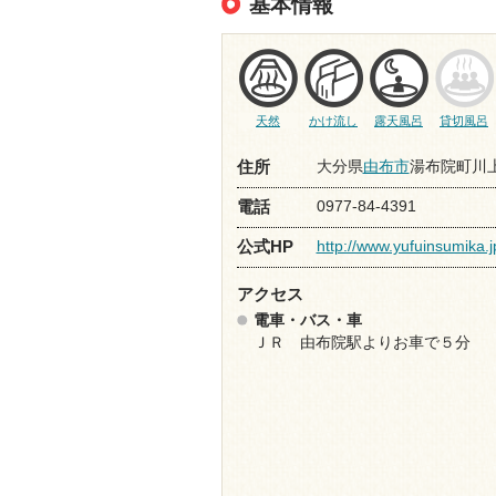
基本情報
天然
かけ流し
露天風呂
貸切風呂
大分県
由布市
湯布院町川上2
住所
0977-84-4391
電話
http://www.yufuinsumika.j
公式HP
アクセス
電車・バス・車
ＪＲ 由布院駅よりお車で５分