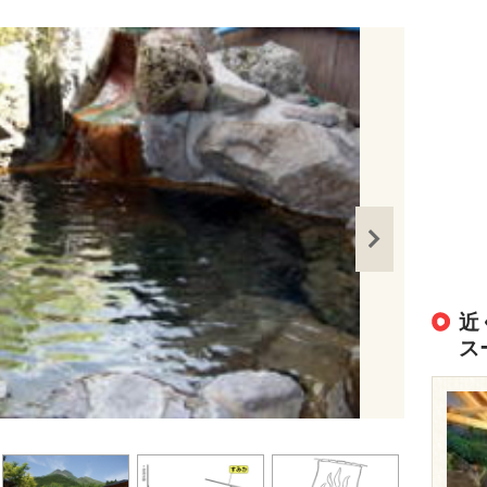
近
ス
出典：
https://