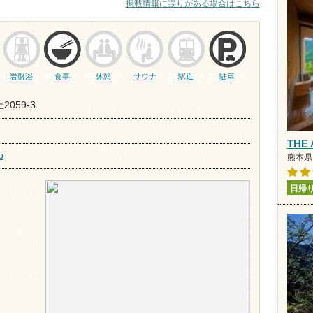
掲載情報に誤りがある場合はこちら
岩盤浴
食事
休憩
サウナ
駅近
駐車
059-3
THE
p
熊本県 
日帰