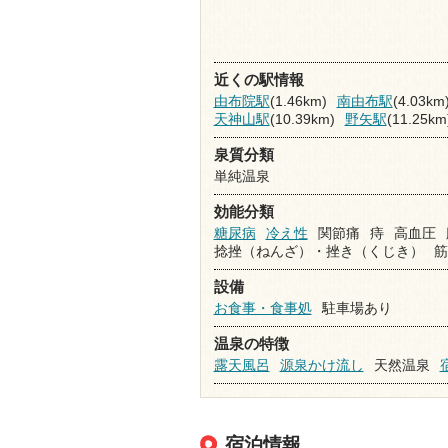
近くの駅情報
由布院駅
(1.46km)
南由布駅
(4.03km
天神山駅
(10.39km)
野矢駅
(11.25km
泉質分類
単純温泉
効能分類
糖尿病
冷え性
関節痛
痔
高血圧
捻挫（ねんざ）・挫き（くじき）
筋
設備
お食事・食事処
駐車場あり
温泉の特徴
露天風呂
源泉かけ流し
天然温泉
宿泊情報