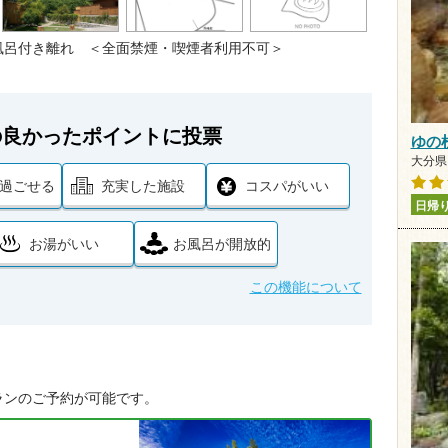
風呂付き離れ ＜全面禁煙・喫煙者利用不可＞
の良かったポイントに投票
ゆの
大分県
過ごせる
充実した施設
コスパがいい
日帰
お湯がいい
お風呂が開放的
この機能について
ランのご予約が可能です。