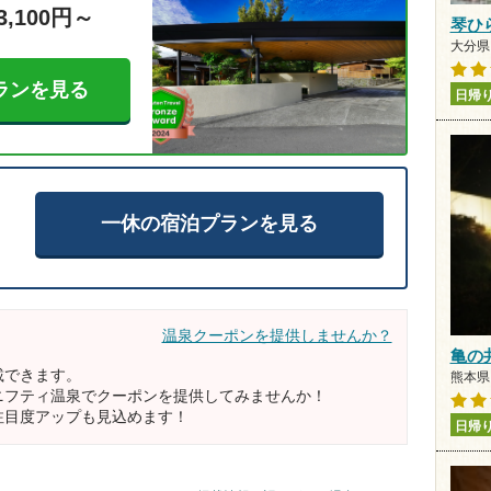
3,100円～
琴ひ
大分県 
ランを見る
日帰
一休の宿泊プランを見る
温泉クーポンを提供しませんか？
亀の
載できます。
熊本県 
ニフティ温泉でクーポンを提供してみませんか！
注目度アップも見込めます！
日帰