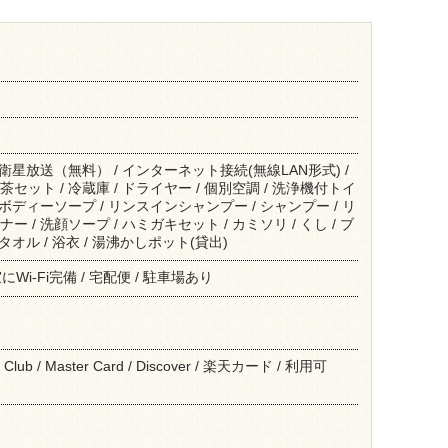
/ 衛星放送（無料） / インターネット接続(無線LAN形式) /
茶セット / 冷蔵庫 / ドライヤー / 個別空調 / 洗浄機付トイ
/ ボディーソープ / リンスインシャンプー / シャンプー / リ
ー / 洗顔ソープ / ハミガキセット / カミソリ / くし / ブ
スタオル / 浴衣 / 湯沸かしポット(貸出)
i-Fi完備 / 宅配便 / 駐車場あり
r's Club / Master Card / Discover / 楽天カード / 利用可