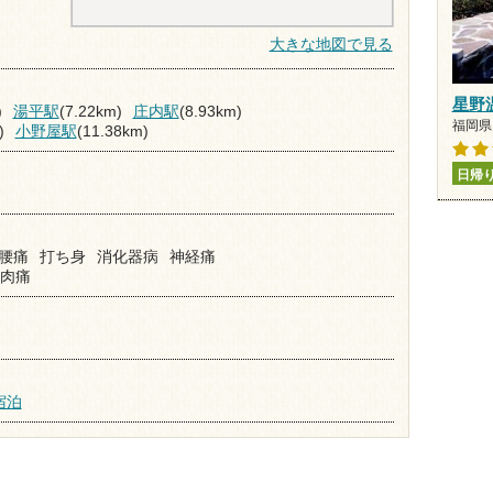
大きな地図で見る
星野
)
湯平駅
(7.22km)
庄内駅
(8.93km)
福岡県 
)
小野屋駅
(11.38km)
日帰
腰痛
打ち身
消化器病
神経痛
肉痛
宿泊