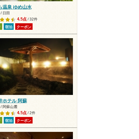
ら温泉 ゆめ山水
/ 日田
4.5点
/ 32件
り
宿泊
クーポン
井ホテル 阿蘇
/ 阿蘇山麓
4.5点
/ 2件
り
宿泊
クーポン