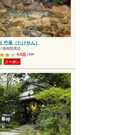
杜 竹泉（たけせん）
 / 湯布院周辺
4.0点
/ 8件
り
クーポン