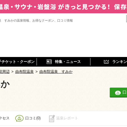
泉 すみかの温泉情報、お得なクーポン、口コミ情報
子チケット・クーポン
特集・ニュース
ランキン
院周辺
>
由布院温泉
>
由布院温泉 すみか
みか
口
クセス
口コミ(0)
温泉レポート