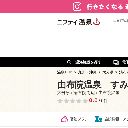
由布院温
温浴施設を探す
電
温泉TOP
>
九州・沖縄
>
大分県
>
湯布
由布院温泉 す
大分県 / 湯布院周辺 / 由布院温泉
0.0
/ 0件
宿泊プラン
施設情報・ア