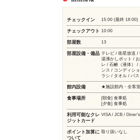
15:00 (最終 18:00)
チェックイン
10:00
チェックアウト
13
部屋数
テレビ / 衛星放送 
部屋設備・備品
湯沸かしポット / お
レ / 石鹸（液体） 
ンス / コンディショナ
ラシ / タオル / バ
★施設館内・全客室にW
館内設備
[朝食] 食事処
食事場所
[夕食] 食事処
VISA / JCB / Dine
利用可能なクレ
ジットカード
取り扱いなし
ポイント加算に
ついて