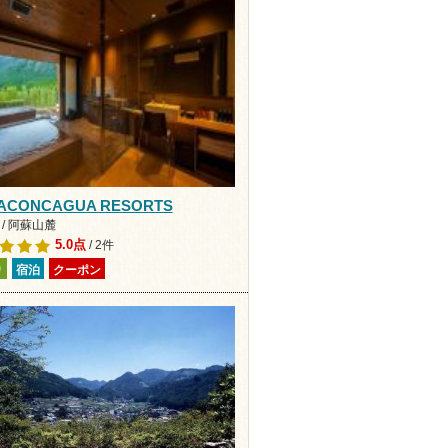
 ACONCAGUA RESORTS
/ 阿蘇山麓
5.0点
/ 2件
り
宿泊
クーポン