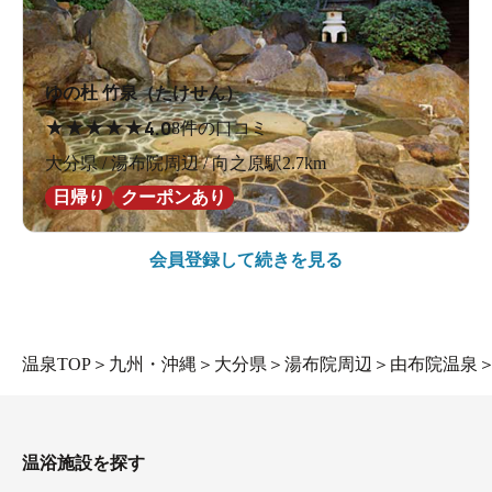
ゆの杜 竹泉（たけせん）
★
★
★
★
★
4.0
8件の口コミ
大分県 / 湯布院周辺 / 向之原駅2.7km
日帰り
クーポンあり
会員登録して続きを見る
温泉TOP
＞
九州・沖縄
＞
大分県
＞
湯布院周辺
＞
由布院温泉
温浴施設を探す