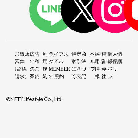
加盟店
広告
利
ライフス
特定商
ヘ
採
運
個人情
募集
出稿
用
タイル
取引法
ル
用
営
報保護
(資料
のご
規
MEMBER
に基づ
プ
情
会
ポリ
請求)
案内
約
S+規約
く表記
報
社
シー
©NIFTY Lifestyle Co., Ltd.