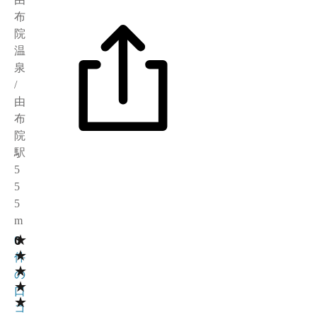
布
院
温
泉
/
由
布
院
駅
5
5
5
m
★
0
0
★
件
★
の
★
口
★
コ