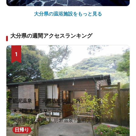
大分県の
温浴施設をもっと見る
大分県の週間アクセスランキング
1
鉱泥温泉（「天然坊主地獄」内）
★
★
★
★
★
5.0
26件の口コミ
大分県 / 別府周辺 / 明礬温泉 / 別府大学駅3.3km
日帰り