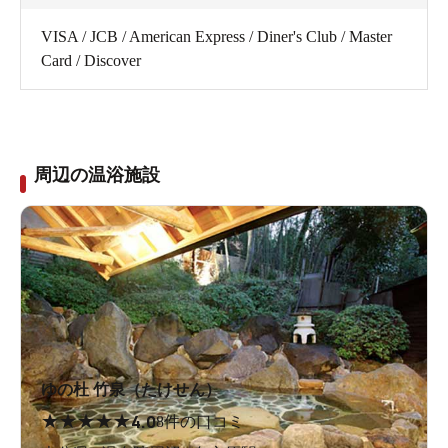
VISA / JCB / American Express / Diner's Club / Master
Card / Discover
周辺の温浴施設
ゆの杜 竹泉（たけせん）
★
★
★
★
★
4.0
8件の口コミ