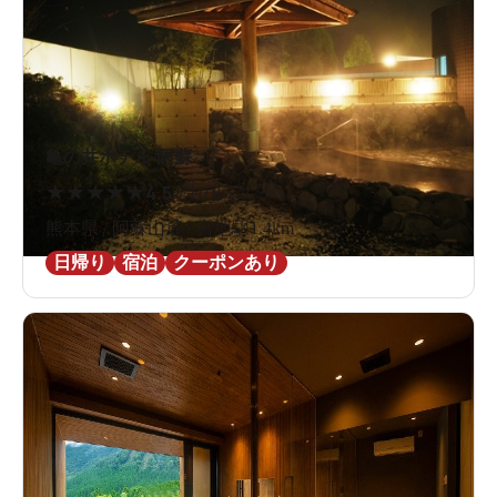
亀の井ホテル 阿蘇
★
★
★
★
★
4.5
2件の口コミ
熊本県 / 阿蘇山麓 / 宮地駅1.4km
日帰り
宿泊
クーポンあり