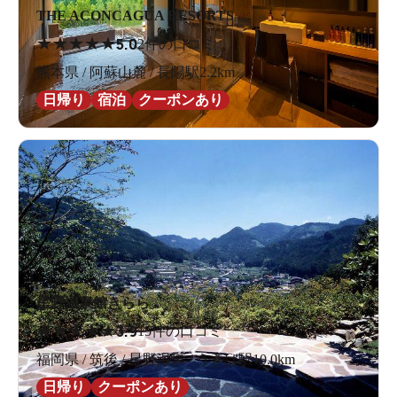
THE ACONCAGUA RESORTS
★
★
★
★
★
5.0
2件の口コミ
熊本県 / 阿蘇山麓 / 長陽駅2.2km
日帰り
宿泊
クーポンあり
星野温泉館きらら
★
★
★
★
★
3.9
15件の口コミ
福岡県 / 筑後 / 星野温泉 / うきは駅10.0km
日帰り
クーポンあり