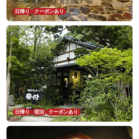
大分県 / 湯布院周辺 / 向之原駅2.7km
日帰り
クーポンあり
琴ひら温泉 ゆめ山水
★
★
★
★
★
4.5
32件の口コミ
大分県 / 日田 / 豊後三芳駅2.0km
日帰り
宿泊
クーポンあり