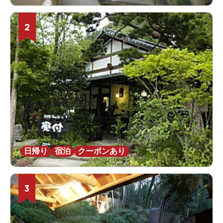
2
琴ひら温泉 ゆめ山水
★
★
★
★
★
4.5
32件の口コミ
大分県 / 日田 / 豊後三芳駅2.0km
日帰り
宿泊
クーポンあり
3