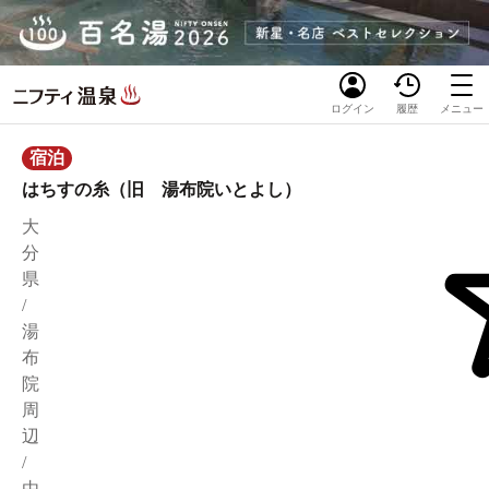
ログイン
履歴
メニュー
宿泊
はちすの糸（旧 湯布院いとよし）
大
分
県
/
湯
布
院
周
辺
/
由