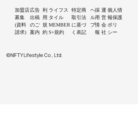
加盟店
広告
利
ライフス
特定商
ヘ
採
運
個人情
募集
出稿
用
タイル
取引法
ル
用
営
報保護
(資料
のご
規
MEMBER
に基づ
プ
情
会
ポリ
請求)
案内
約
S+規約
く表記
報
社
シー
©NIFTY Lifestyle Co., Ltd.