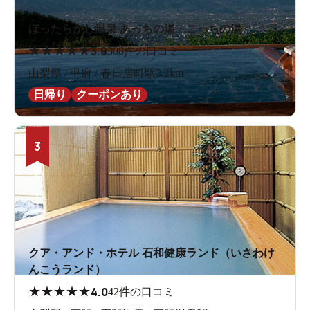
ほったらかし温泉 あっちの湯・こっちの湯
★
★
★
★
★
3.8
308件の口コミ
山梨県 / 甲府 / 春日居町駅3.2km
日帰り
クーポンあり
3
クア・アンド・ホテル 石和健康ランド（いさわけ
んこうランド）
★
★
★
★
★
4.0
42件の口コミ