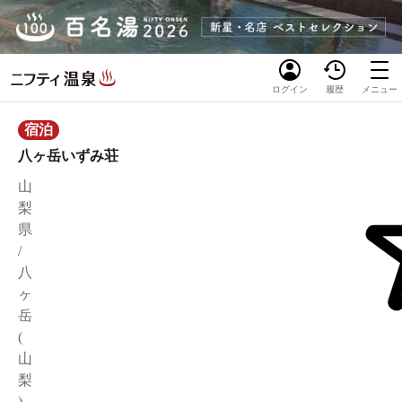
ログイン
履歴
メニュー
宿泊
八ヶ岳いずみ荘
山
梨
県
/
八
ヶ
岳
(
山
梨
)