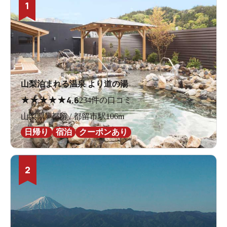
1
山梨泊まれる温泉 より道の湯
★
★
★
★
★
4.6
234件の口コミ
山梨県 / 都留 / 都留市駅106m
日帰り
宿泊
クーポンあり
2