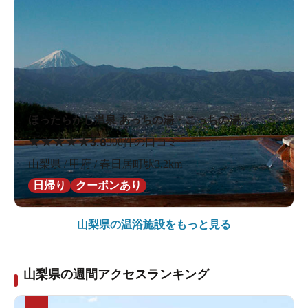
ほったらかし温泉 あっちの湯・こっちの湯
★
★
★
★
★
3.8
308件の口コミ
山梨県 / 甲府 / 春日居町駅3.2km
日帰り
クーポンあり
山梨県の
温浴施設をもっと見る
山梨県の週間アクセスランキング