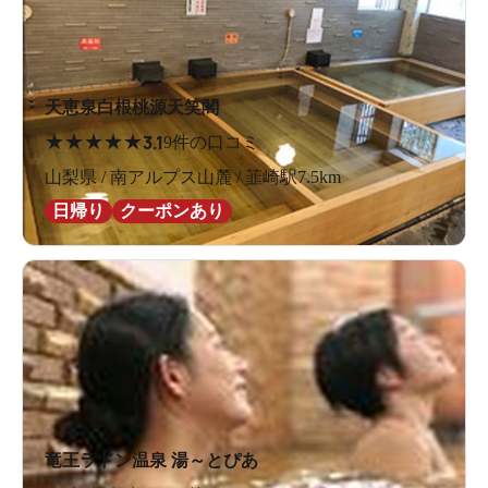
天恵泉白根桃源天笑閣
★
★
★
★
★
3.1
9件の口コミ
山梨県 / 南アルプス山麓 / 韮崎駅7.5km
日帰り
クーポンあり
竜王ラドン温泉 湯～とぴあ