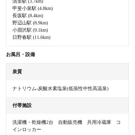
清里駅
(3.7km)
甲斐小泉駅
(4.8km)
長坂駅
(8.4km)
野辺山駅
(8.9km)
小淵沢駅
(9.1km)
日野春駅
(11.6km)
お風呂・設備
泉質
ナトリウム-炭酸水素塩泉(低張性中性高温泉)
付帯施設
洗濯機・乾燥機2台 自動販売機 共用冷蔵庫 コ
インロッカー