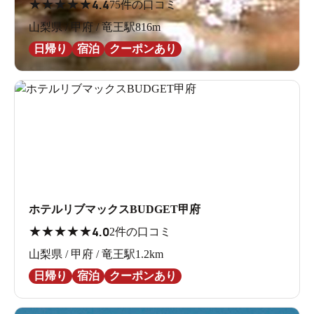
★
★
★
★
★
4.4
75件の口コミ
山梨県 / 甲府 / 竜王駅816m
日帰り
宿泊
クーポンあり
ホテルリブマックスBUDGET甲府
★
★
★
★
★
4.0
2件の口コミ
山梨県 / 甲府 / 竜王駅1.2km
日帰り
宿泊
クーポンあり