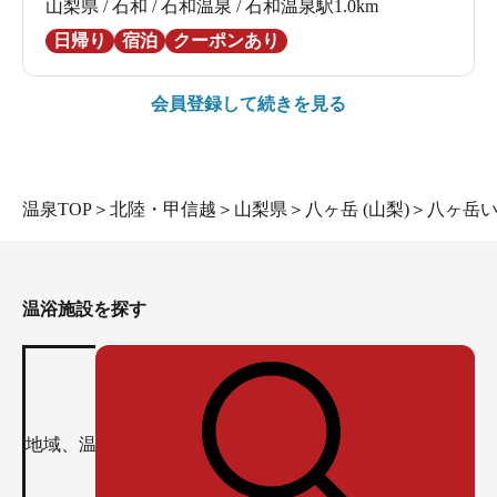
山梨県 / 石和 / 石和温泉 / 石和温泉駅1.0km
日帰り
宿泊
クーポンあり
会員登録して続きを見る
温泉TOP
＞
北陸・甲信越
＞
山梨県
＞
八ヶ岳 (山梨)
＞
八ヶ岳
温浴施設を探す