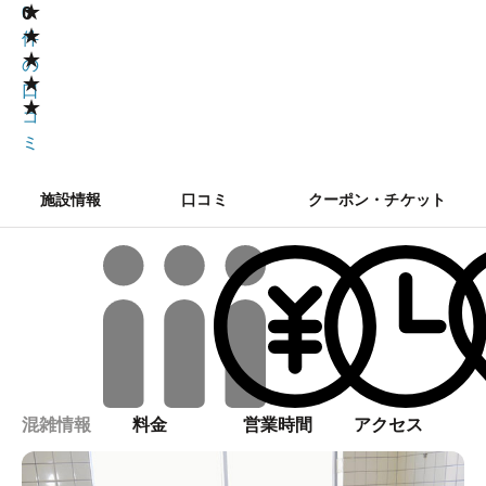
★
0
0
★
件
★
の
★
口
★
コ
ミ
施設情報
口コミ
クーポン・チケット
混雑情報
料金
営業時間
アクセス