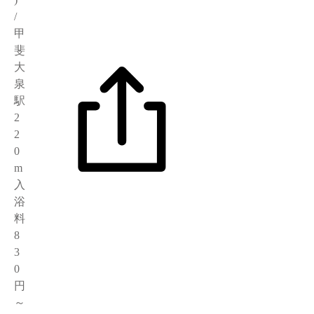
/
甲
斐
大
泉
駅
2
2
0
m
入
浴
料
8
3
0
円
～