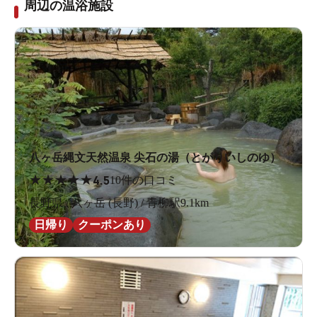
周辺の温浴施設
八ヶ岳縄文天然温泉 尖石の湯（とがりいしのゆ）
★
★
★
★
★
4.5
10件の口コミ
長野県 / 八ヶ岳 (長野) / 青柳駅9.1km
日帰り
クーポンあり