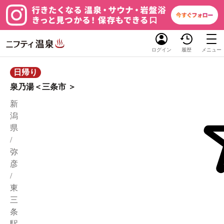
ログイン
履歴
メニュー
日帰り
泉乃湯＜三条市 ＞
新
潟
県
/
弥
彦
/
東
三
条
駅