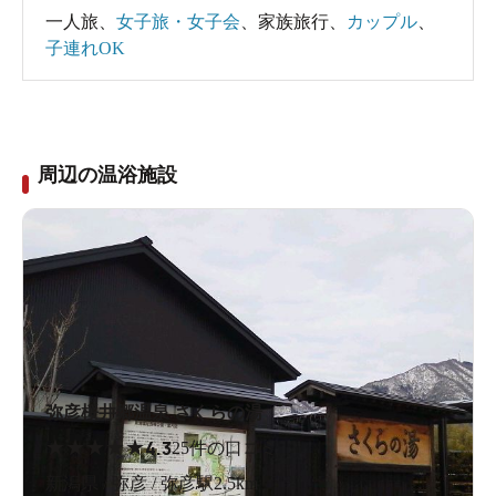
一人旅
、
女子旅・女子会
、
家族旅行
、
カップル
、
子連れOK
周辺の温浴施設
弥彦桜井郷温泉 さくらの湯
★
★
★
★
★
4.3
25件の口コミ
新潟県 / 弥彦 / 弥彦駅2.5km