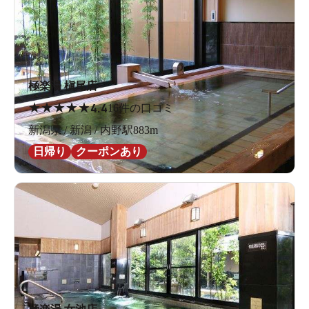
極楽湯 槇尾店
★
★
★
★
★
4.4
16件の口コミ
新潟県 / 新潟 / 内野駅883m
日帰り
クーポンあり