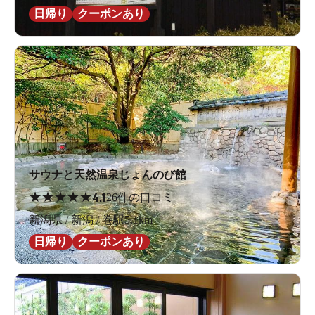
日帰り
クーポンあり
サウナと天然温泉じょんのび館
★
★
★
★
★
4.1
26件の口コミ
新潟県 / 新潟 / 巻駅5.1km
日帰り
クーポンあり