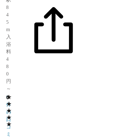
8
4
5
m
入
浴
料
4
8
0
円
～
★
0
0
★
件
★
の
★
口
★
コ
ミ