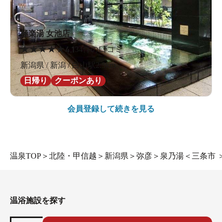
極楽湯 女池店
★
★
★
★
★
4.1
34件の口コミ
新潟県 / 新潟 / 白山駅2.5km
日帰り
クーポンあり
会員登録して続きを見る
温泉TOP
＞
北陸・甲信越
＞
新潟県
＞
弥彦
＞
泉乃湯＜三条市 
温浴施設を探す