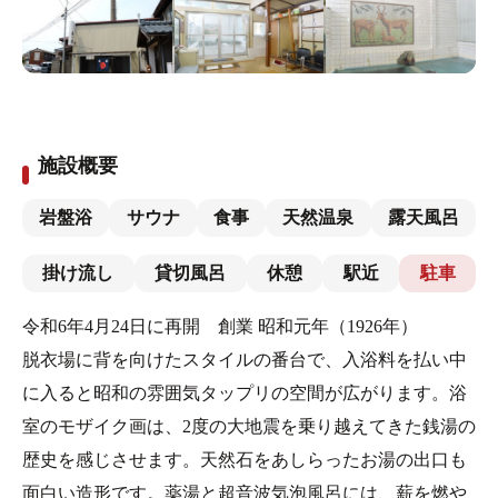
施設概要
岩盤浴
サウナ
食事
天然温泉
露天風呂
掛け流し
貸切風呂
休憩
駅近
駐車
令和6年4月24日に再開 創業 昭和元年（1926年）
脱衣場に背を向けたスタイルの番台で、入浴料を払い中
に入ると昭和の雰囲気タップリの空間が広がります。浴
室のモザイク画は、2度の大地震を乗り越えてきた銭湯の
歴史を感じさせます。天然石をあしらったお湯の出口も
面白い造形です。薬湯と超音波気泡風呂には、薪を燃や