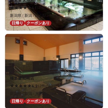
極楽湯 女池店
★
★
★
★
★
4.1
34件の口コミ
新潟県 / 新潟 / 白山駅2.5km
日帰り
クーポンあり
極楽湯 松崎店
★
★
★
★
★
4.2
12件の口コミ
新潟県 / 新潟 / 大形駅2.1km
日帰り
クーポンあり