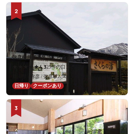
2
弥彦桜井郷温泉 さくらの湯
★
★
★
★
★
4.3
25件の口コミ
新潟県 / 弥彦 / 弥彦駅2.5km
日帰り
クーポンあり
3