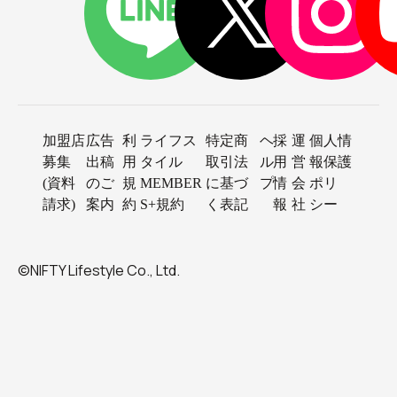
加盟店
広告
利
ライフス
特定商
ヘ
採
運
個人情
募集
出稿
用
タイル
取引法
ル
用
営
報保護
(資料
のご
規
MEMBER
に基づ
プ
情
会
ポリ
請求)
案内
約
S+規約
く表記
報
社
シー
©NIFTY Lifestyle Co., Ltd.