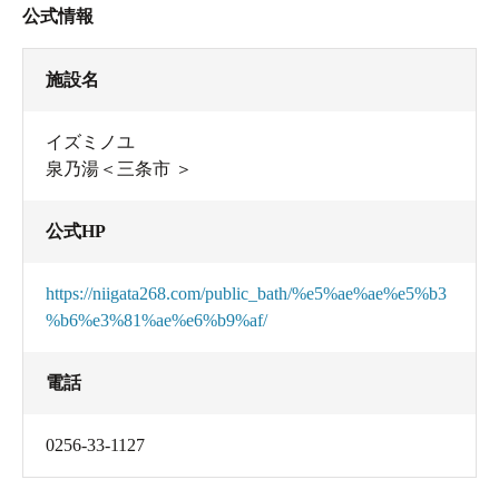
公式情報
施設名
イズミノユ
泉乃湯＜三条市 ＞
公式HP
https://niigata268.com/public_bath/%e5%ae%ae%e5%b3
%b6%e3%81%ae%e6%b9%af/
電話
0256-33-1127