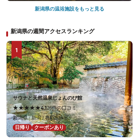
新潟県の
温浴施設をもっと見る
新潟県の週間アクセスランキング
1
サウナと天然温泉じょんのび館
★
★
★
★
★
4.1
26件の口コミ
新潟県 / 新潟 / 巻駅5.1km
日帰り
クーポンあり