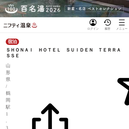
ログイン
履歴
メニュー
宿泊
ＳＨＯＮＡＩ ＨＯＴＥＬ ＳＵＩＤＥＮ ＴＥＲＲＡ
ＳＳＥ
山
形
県
/
鶴
岡
駅
1
.
3