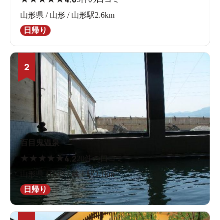
山形県 / 山形 / 山形駅2.6km
日帰り
2
百目鬼温泉
★
★
★
★
★
4.2
20件の口コミ
山形県 / 山形 / 蔵王駅3.1km
日帰り