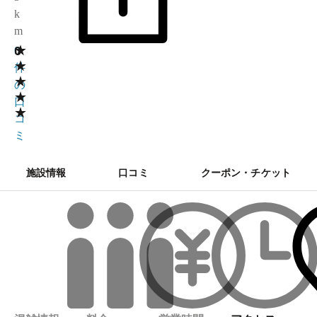
k
m
★
0
0
★
件
★
の
★
口
★
コ
ミ
施設情報
口コミ
クーポン・チケット