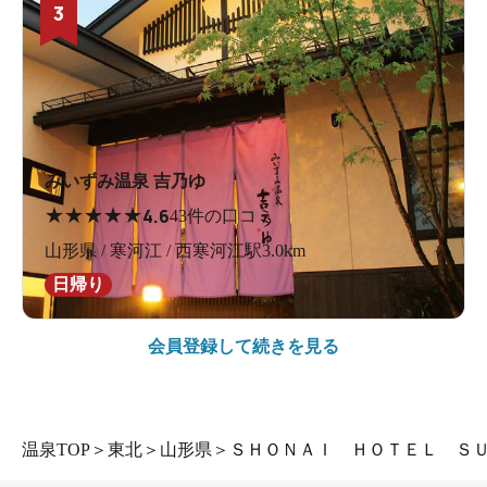
3
みいずみ温泉 吉乃ゆ
★
★
★
★
★
4.6
43件の口コミ
山形県 / 寒河江 / 西寒河江駅3.0km
日帰り
会員登録して続きを見る
温泉TOP
＞
東北
＞
山形県
＞
ＳＨＯＮＡＩ ＨＯＴＥＬ Ｓ