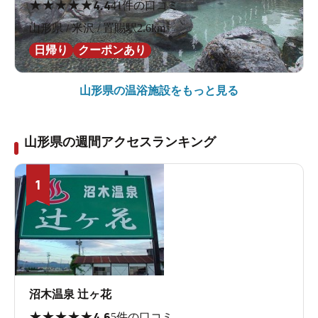
★
★
★
★
★
4.4
41件の口コミ
山形県 / 米沢 / 置賜駅2.6km
日帰り
クーポンあり
山形県の
温浴施設をもっと見る
山形県の週間アクセスランキング
1
沼木温泉 辻ヶ花
★
★
★
★
★
4.6
5件の口コミ