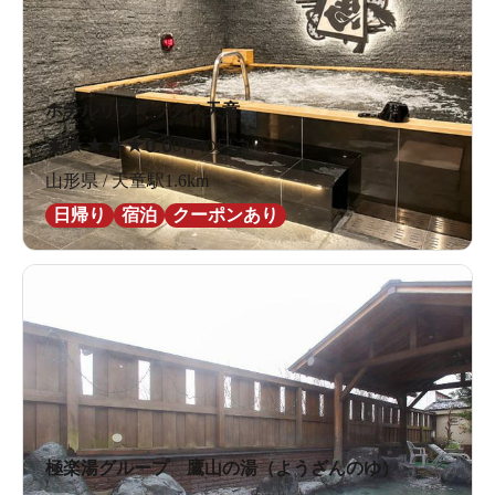
ホテルリブマックス天童
★
★
★
★
★
0.0
0件の口コミ
山形県 / 天童駅1.6km
日帰り
宿泊
クーポンあり
極楽湯グループ 鷹山の湯（ようざんのゆ）