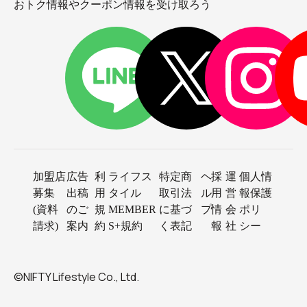
おトク情報やクーポン情報を受け取ろう
加盟店
広告
利
ライフス
特定商
ヘ
採
運
個人情
募集
出稿
用
タイル
取引法
ル
用
営
報保護
(資料
のご
規
MEMBER
に基づ
プ
情
会
ポリ
請求)
案内
約
S+規約
く表記
報
社
シー
©NIFTY Lifestyle Co., Ltd.