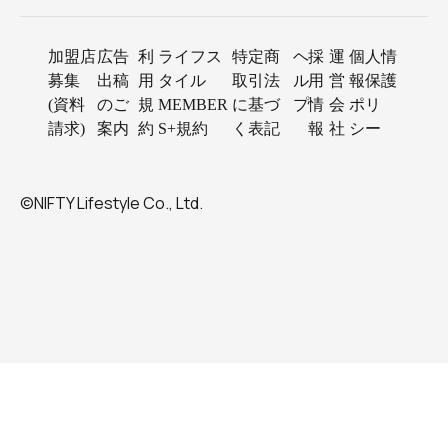
加盟店
広告
利
ライフス
特定商
ヘ
採
運
個人情
募集
出稿
用
タイル
取引法
ル
用
営
報保護
(資料
のご
規
MEMBER
に基づ
プ
情
会
ポリ
請求)
案内
約
S+規約
く表記
報
社
シー
©NIFTY Lifestyle Co., Ltd.