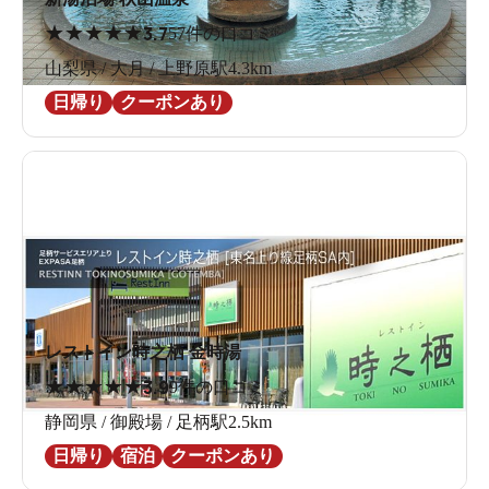
★
★
★
★
★
3.7
57件の口コミ
山梨県 / 大月 / 上野原駅4.3km
日帰り
クーポンあり
レストイン時之栖 金時湯
★
★
★
★
★
3.9
9件の口コミ
静岡県 / 御殿場 / 足柄駅2.5km
日帰り
宿泊
クーポンあり