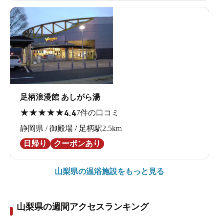
足柄浪漫館 あしがら湯
★
★
★
★
★
4.4
7件の口コミ
静岡県 / 御殿場 / 足柄駅2.5km
日帰り
クーポンあり
山梨県の
温浴施設をもっと見る
山梨県の週間アクセスランキング