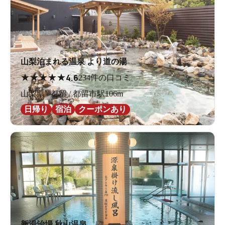
山梨泊まれる温泉 より道の湯
★
★
★
★
★
4.6
234件の口コミ
山梨県 / 都留 / 都留市駅106m
日帰り
宿泊
クーポンあり
新湯治場 秋山温泉