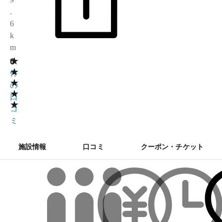
.
6
k
m
★
0
0
★
件
★
の
★
口
★
コ
ミ
施設情報
口コミ
クーポン・チケット