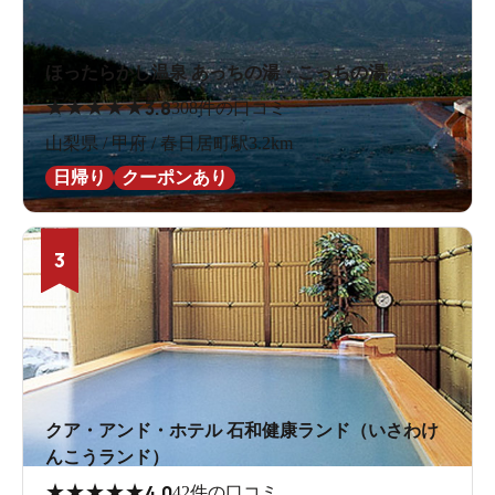
ほったらかし温泉 あっちの湯・こっちの湯
★
★
★
★
★
3.8
308件の口コミ
山梨県 / 甲府 / 春日居町駅3.2km
日帰り
クーポンあり
3
クア・アンド・ホテル 石和健康ランド（いさわけ
んこうランド）
★
★
★
★
★
4.0
42件の口コミ