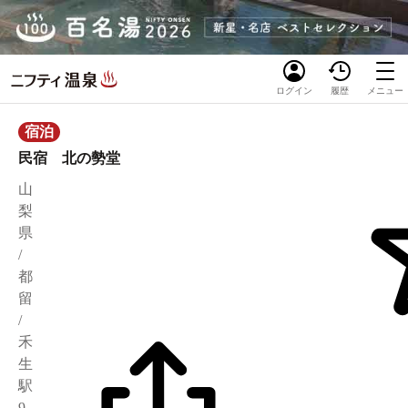
ログイン
履歴
メニュー
宿泊
民宿 北の勢堂
山
梨
県
/
都
留
/
禾
生
駅
9