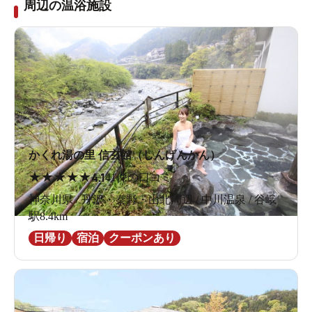
周辺の温浴施設
かくれ湯の里 信玄館（しんげんかん）
★
★
★
★
★
4.1
41件の口コミ
神奈川県 / 丹沢・秦野・山北周辺 / 中川温泉 / 谷峨
駅8.4km
日帰り
宿泊
クーポンあり