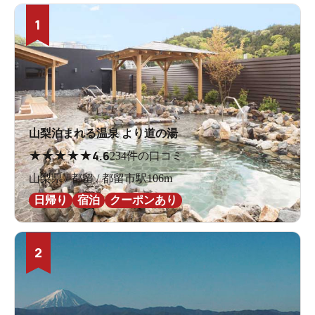
1
山梨泊まれる温泉 より道の湯
★
★
★
★
★
4.6
234件の口コミ
山梨県 / 都留 / 都留市駅106m
日帰り
宿泊
クーポンあり
2