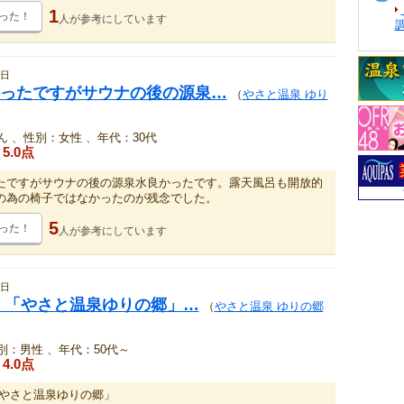
1
った！
人が
参考にしています
4日
ったですがサウナの後の源泉…
（
やさと温泉 ゆり
 、性別：女性 、年代：30代
5.0点
たですがサウナの後の源泉水良かったです。露天風呂も開放的
の為の椅子ではなかったのが残念でした。
5
った！
人が
参考にしています
1日
 「やさと温泉ゆりの郷」…
（
やさと温泉 ゆりの郷
別：男性 、年代：50代～
4.0点
「やさと温泉ゆりの郷」