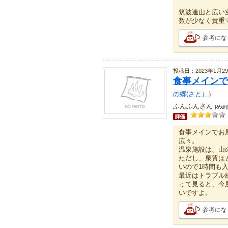
筑波連山と広い
数が少なく貴重
参考にな
投稿日：2023年1月2
食事メインで
の郷(さと）
）
ふんふんさん
食事メインでお
広々。
温泉施設は、山
ただし、泉質は
いので1時間も
最近はトラブル
って見ると、今
いですよ。
参考にな