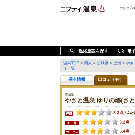
やさと温
温浴施設を探す
電
温泉TOP
>
関東
>
茨城県
>
土浦
>
やさ
ミ一覧
基本情報
口コミ（44）
茨城県
やさと温泉 ゆりの郷(さ
3.3点
44
/
3.2点
3.4点