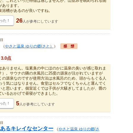
で、これといった特徴は感じませんが、山並みを眺められる開
があります。
泉浴槽があるのが良いですね。
26
った！
人が
参考にしています
8日
（
やさと温泉 ゆりの郷(さと）
）
3.0点
はありません。塩素臭の中にほのかに温泉の臭いが感じ取れま
？）。サウナの隣の水風呂に25度の源泉が注がれていますが
くの源泉なのですが使用方法は水風呂のため、頭からもぐる人
わう気にはなりません。食堂はセルフでなくちゃんと運んでく
いと思います。個室近くでは子供が大騒ぎしてましたが、畳の
ているおかげで昼寝ができました。
5
った！
人が
参考にしています
7日
あるキレイなセンター
（
やさと温泉 ゆりの郷(さ