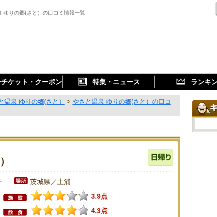
泉 ゆりの郷(さと）の口コミ情報一覧
子チケット・クーポン
特集・ニュース
ランキ
と温泉 ゆりの郷(さと）
>
やさと温泉 ゆりの郷(さと）の口コ
と）
件
茨城県／土浦
3.9点
4.3点