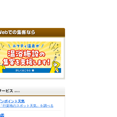
ピンポイント天気
「行楽地のスポット天気」を調べる
地図