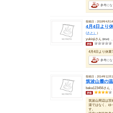
参考にな
投稿日：2018年4月1
4月4日より
(さと）
）
yukiojiさん
4月4日より休業
参考にな
投稿日：2014年12月1
筑波山麓の温
baka123456さ
筑波山周辺は茨
湯ではなく、ゆ
す。