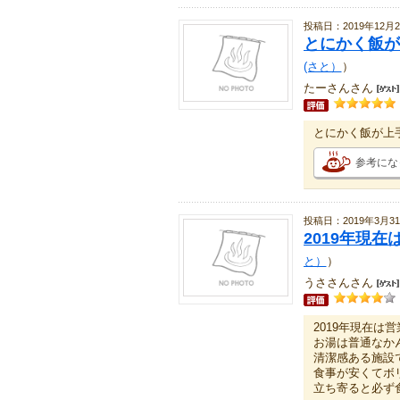
投稿日：2019年12月2
とにかく飯が
(さと）
）
たーさんさん
とにかく飯が上
参考にな
投稿日：2019年3月3
2019年現
と）
）
うささんさん
2019年現在は
お湯は普通なか
清潔感ある施設
食事が安くてボ
立ち寄ると必ず