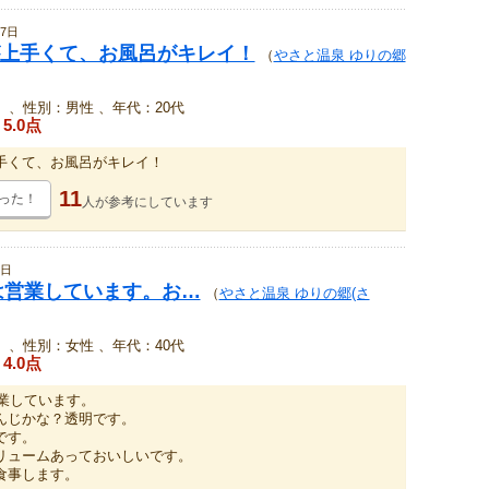
7日
上手くて、お風呂がキレイ！
（
やさと温泉 ゆりの郷
、性別：男性 、年代：20代
5.0点
手くて、お風呂がキレイ！
11
った！
人が
参考にしています
1日
在は営業しています。お…
（
やさと温泉 ゆりの郷(さ
、性別：女性 、年代：40代
4.0点
営業しています。
んじかな？透明です。
です。
リュームあっておいしいです。
食事します。