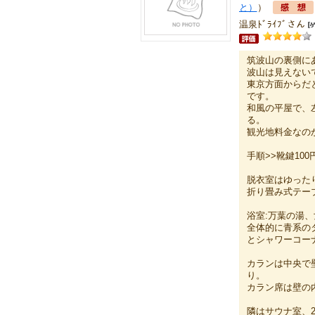
と）
）
温泉ﾄﾞﾗｲﾌﾞさん
筑波山の裏側に
波山は見えない
東京方面からだと
です。
和風の平屋で、
る。
観光地料金なの
手順>>靴鍵10
脱衣室はゆった
折り畳み式テー
浴室:万葉の湯
全体的に青系の
とシャワーコー
カランは中央で
り。
カラン席は壁の
隣はサウナ室、