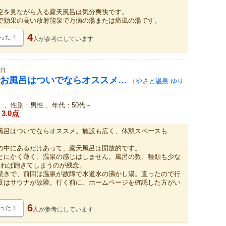
空を見ながら入る露天風呂は気分爽快です。
で効果の高い放射能泉で万病の湯または痛風の湯です。
4
った！
人が
参考にしています
9日
お風呂はついでならオススメ…
（
やさと温泉 ゆり
、性別：男性 、年代：50代～
3.0点
風呂はついでならオススメ。施設も広く、休憩スペースも
の中にあるだけあって、露天風呂は開放的です。
とにかく薄く、温泉の感じはしません。風呂の数、種類も少な
入れば飽きてしまうのが残念。
続きで、前回は温泉が故障で水道水の沸かし湯。直ったので行
度はサウナが故障。行く前に、ホームページを確認した方がい
6
った！
人が
参考にしています