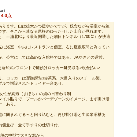
4.0点
あります。山は雄大かつ緩やかですが、残念ながら浴室から筑
です、そこから連なる尾根のゆったりした山容が見れます。
、土浦北ICより最近開通した朝日トンネル（1700㍍）が快適
左に浴室、中央にレストランと個室、右に座敷広間と為ってい
か、公営にしては高めな入館料ではある。JAやさとの運営。
0円返却式>フロントで鍵預けロッカー鍵受取る>現金払い>
り、ロッカーは3段縦型の赤茶系、木目入りのスチール製。
ブルで増設されたドライヤー台あり。
、女性が真秀（まほら）の湯の日替わり制
タイル貼りで、プールかバーデゾーンのイメージ。まず掛け湯
ナーあり。
壁に囲まれぐるっと回り込むと、再び掛け湯と生源泉浴槽あ
内側並び、全て手すりの仕切り付。
2段の中型で大きな窓から