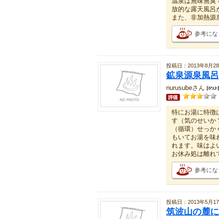
温泉は無味無臭
放的な露天風呂
また、非加熱源
参考にな
投稿日：2013年8月2
鉱泉源泉風呂
nurusubeさん
特にお湯に特徴
す（気のせいか
（循環）せっか
もいてお湯を味
れます。味はよ
お休み処は離れ
参考にな
投稿日：2013年5月1
筑波山の麓に