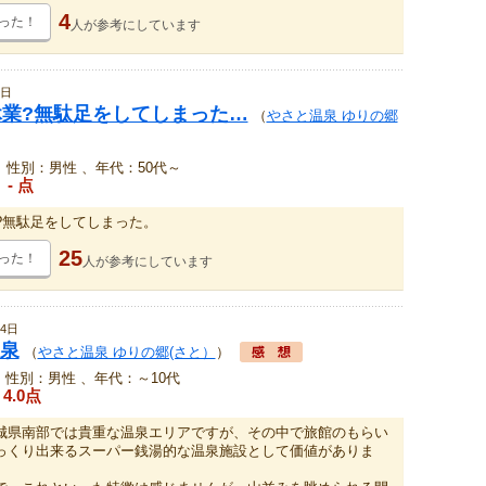
4
った！
人が
参考にしています
4日
休業?無駄足をしてしまった…
（
やさと温泉 ゆりの郷
、性別：男性 、年代：50代～
- 点
?無駄足をしてしまった。
25
った！
人が
参考にしています
4日
泉
（
やさと温泉 ゆりの郷(さと）
）
ん 、性別：男性 、年代：～10代
4.0点
城県南部では貴重な温泉エリアですが、その中で旅館のもらい
っくり出来るスーパー銭湯的な温泉施設として価値がありま