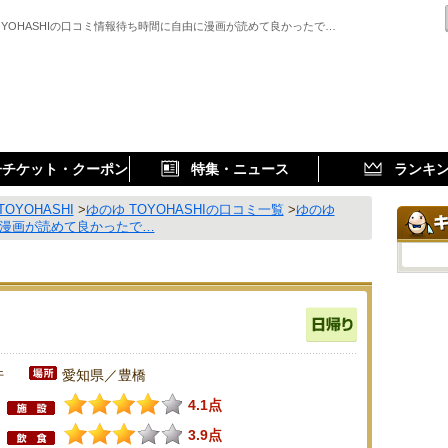
OYOHASHIの口コミ情報待ち時間に自由に漫画が読めて良かったで…
子チケット・クーポン
特集・ニュース
ランキ
OYOHASHI
>
ゆのゆ TOYOHASHIの口コミ一覧
>
ゆのゆ
由に漫画が読めて良かったで…
件
愛知県／豊橋
4.1点
3.9点