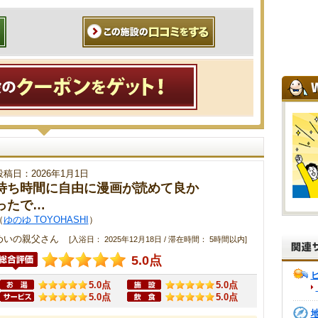
投稿日：2026年1月1日
待ち時間に自由に漫画が読めて良か
ったで…
（
ゆのゆ TOYOHASHI
）
めいの親父さん
[入浴日： 2025年12月18日 / 滞在時間： 5時間以内]
5.0点
5.0点
5.0点
5.0点
5.0点