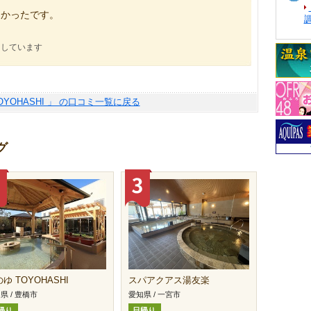
良かったです。
にしています
OYOHASHI 」 の口コミ一覧に戻る
グ
ゆ TOYOHASHI
スパアクアス湯友楽
県 / 豊橋市
愛知県 / 一宮市
帰り
日帰り