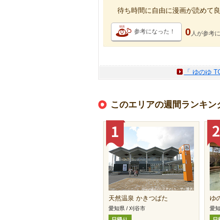
待ち時間に自由に漫画が読めて
0
参考になった！
人が
参考
「 ゆのゆ T
このエリアの週間ランキン
天然温泉 かきつばた
ゆの
愛知県 / 刈谷市
愛知
日帰り
日