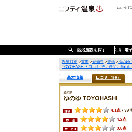
ゆのゆ T
温浴施設を探す
電
温泉TOP
>
東海
>
愛知県
>
豊橋
>
ゆのゆ T
TOYOHASHIの口コミ 待ち時間に自
基本情報
口コミ（99）
愛知県
ゆのゆ TOYOHASHI
4.1点
99
/
4.2点
3.8点