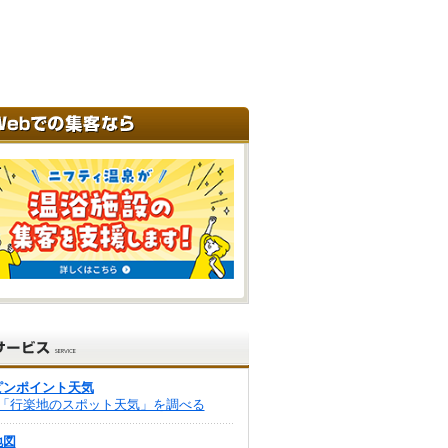
ピンポイント天気
「行楽地のスポット天気」を調べる
地図