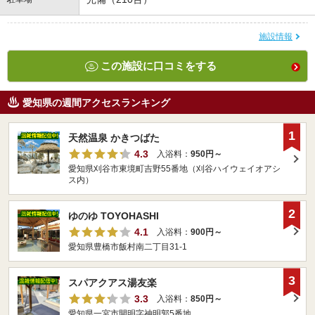
施設情報
この施設に口コミをする
愛知県の週間アクセスランキング
1
天然温泉 かきつばた
4.3
入浴料：
950円～
愛知県刈谷市東境町吉野55番地（刈谷ハイウェイオアシ
ス内）
2
ゆのゆ TOYOHASHI
4.1
入浴料：
900円～
愛知県豊橋市飯村南二丁目31-1
3
スパアクアス湯友楽
3.3
入浴料：
850円～
愛知県一宮市開明字神明郭5番地