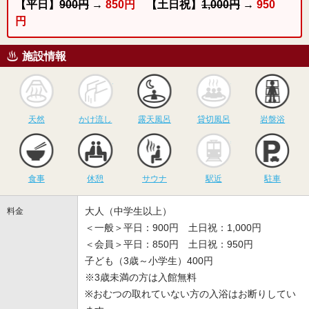
【平日】
900円
→
850円
【土日祝】
1,000円
→
950
円
施設情報
天然
かけ流し
露天風呂
貸切風呂
岩
天然
かけ流し
露天風呂
貸切風呂
岩盤浴
食事
休憩
サウナ
駅近
駐
食事
休憩
サウナ
駅近
駐車
大人（中学生以上）
料金
＜一般＞平日：900円 土日祝：1,000円
＜会員＞平日：850円 土日祝：950円
子ども（3歳～小学生）400円
※3歳未満の方は入館無料
※おむつの取れていない方の入浴はお断りしてい