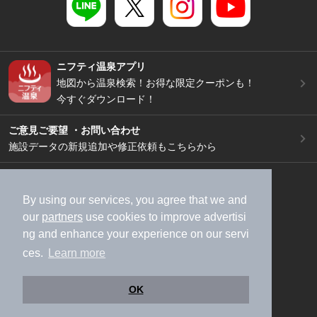
ニフティ温泉アプリ
地図から温泉検索！お得な限定クーポンも！
今すぐダウンロード！
ご意見ご要望 ・お問い合わせ
施設データの新規追加や修正依頼もこちらから
スマートフォン
/
PC
加盟店募集（資料請求）
広告出稿のご案内
By using our services, you agree that we and
our
partners
use cookies to improve advertisi
利用規約
ライフスタイルMEMBERS+規約
ng and enhance your experience on our servi
特定商取引法に基づく表記
ヘルプ
採用情報
ces.
Learn more
運営会社
個人情報保護ポリシー
©NIFTY Lifestyle Co., Ltd.
OK