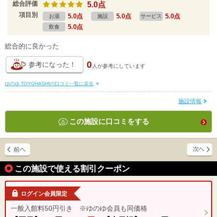
総合評価
5.0点
項目別
5.0点
5.0点
5.0点
お湯
施設
サービス
5.0点
飲食
総合的に良かった
0
参考になった！
人が
参考にしています
ゆのゆ TOYOHASHIの口コミ一覧に戻る
>
施設情報
この施設に口コミをする
この施設で使える割引クーポン
ログイン会員限定
一般入館料50円引き ※ゆのゆ会員も同価格