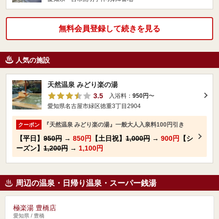
無料会員登録して続きを見る
人気の施設
天然温泉 みどり楽の湯
3.5
入浴料：
950円
〜
愛知県名古屋市緑区徳重3丁目2904
『天然温泉 みどり楽の湯』一般大人入泉料100円引き
クーポン
【平日】
950円
→
850円
【土日祝】
1,000円
→
900円
【シ
ーズン】
1,200円
→
1,100円
周辺の温泉・日帰り温泉・スーパー銭湯
極楽湯 豊橋店
愛知県 / 豊橋