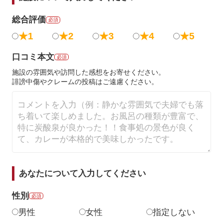
総合評価
必須
★1
★2
★3
★4
★5
口コミ本文
必須
施設の雰囲気や訪問した感想をお寄せください。
誹謗中傷やクレームの投稿はご遠慮ください。
あなたについて入力してください
性別
必須
男性
女性
指定しない