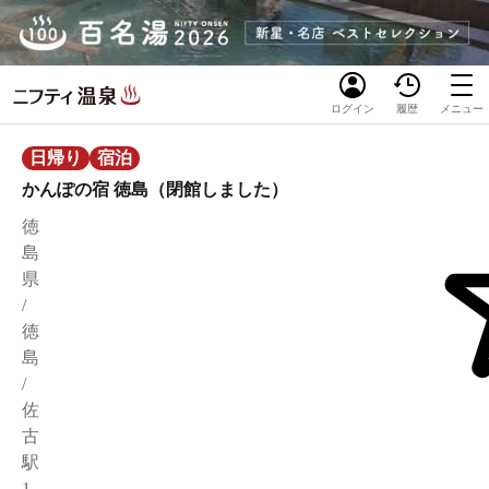
ログイン
履歴
メニュー
日帰り
宿泊
かんぽの宿 徳島（閉館しました）
徳
島
県
/
徳
島
/
佐
古
駅
1