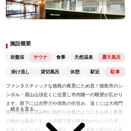
施設概要
岩盤浴
サウナ
食事
天然温泉
露天風呂
掛け流し
貸切風呂
休憩
駅近
駐車
ファンタスティックな徳島の夜景にため息！徳島市のシ
ンボル・眉山山頂近くに位置し市内随一の眺望が広がり
ます。眼下には吉野川や徳島の街並み、遠くには大鳴門
続きを見る
橋や淡路島を望み特に街灯りが星のようにきらめく夜景
の眺めは最高です。大浴場で庭を眺めながらくつろぎ、
お楽しみください。大浴場は、光明石温泉で鉱山から産