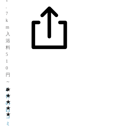
.
7
k
m
入
浴
料
5
1
0
円
～
★
4
2
★
件
★
の
★
口
★
コ
ミ