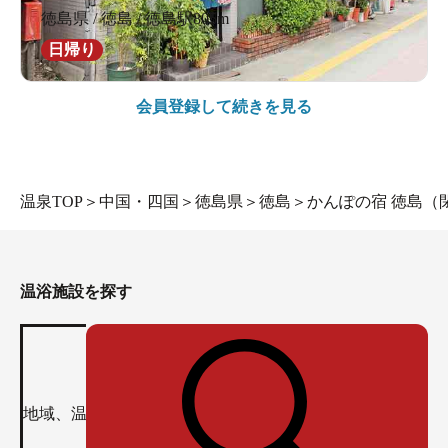
徳島県 / 徳島 / 徳島駅805m
日帰り
会員登録して続きを見る
温泉TOP
＞
中国・四国
＞
徳島県
＞
徳島
＞
かんぽの宿 徳島（
温浴施設を探す