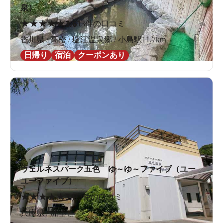
泉）
★
★
★
★
★
3.6
13件の口コミ
香川県 / 高松 / 塩江温泉郷 / 小島駅11.7km
日帰り
宿泊
クーポンあり
ウェルネスパーク五色 ゆ～ゆ～ファイブ（ユー
ユーファイブ）
★
★
★
★
★
3.1
13件の口コミ
兵庫県 / 洲本 /