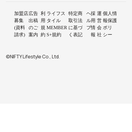
加盟店
広告
利
ライフス
特定商
ヘ
採
運
個人情
募集
出稿
用
タイル
取引法
ル
用
営
報保護
(資料
のご
規
MEMBER
に基づ
プ
情
会
ポリ
請求)
案内
約
S+規約
く表記
報
社
シー
©NIFTY Lifestyle Co., Ltd.