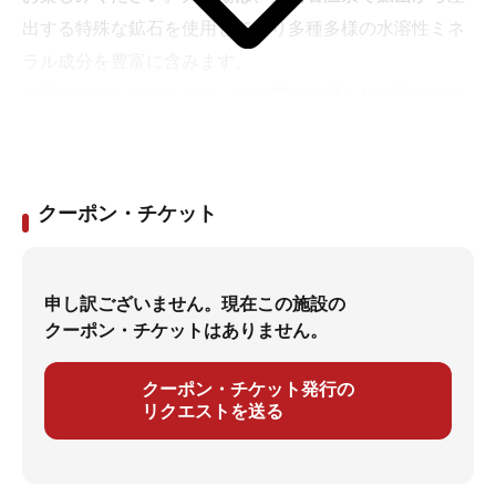
出する特殊な鉱石を使用しており多種多様の水溶性ミネ
ラル成分を豊富に含みます。
お湯がとてもやわらかく、体の芯から温まりお肌がつる
つるになります。露天風呂は、徳島県三好市池田町「祖
谷温泉」の湯を使用しお肌に優しく疲労回復・神経痛・
冷え性などに良いとされています。
クーポン・チケット
申し訳ございません。現在この施設の
クーポン・チケットはありません。
クーポン・チケット発行の
リクエストを送る