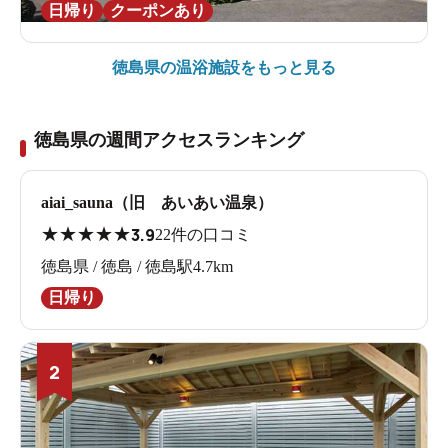
日帰り
クーポンあり
徳島県の
温浴施設をもっと見る
徳島県の週間アクセスランキング
aiai_sauna（旧 あいあい温泉）
★
★
★
★
★
3.9
22件の口コミ
徳島県 / 徳島 / 徳島駅4.7km
日帰り
2