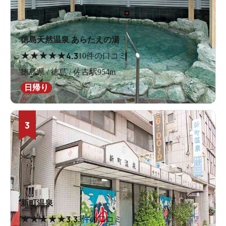
徳島天然温泉 あらたえの湯
★
★
★
★
★
4.3
10件の口コミ
徳島県 / 徳島 / 佐古駅954m
日帰り
3
新町温泉
★
★
★
★
★
3.3
3件の口コミ