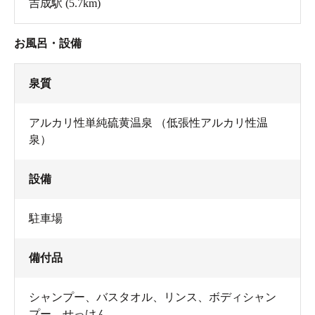
吉成駅
(5.7km)
お風呂・設備
泉質
アルカリ性単純硫黄温泉 （低張性アルカリ性温
泉）
設備
駐車場
備付品
シャンプー
、
バスタオル
、
リンス
、
ボディシャン
プー
、
せっけん