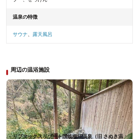
温泉の特徴
サウナ
、
露天風呂
周辺の温浴施設
リブマックスリゾート讃岐塩江温泉（旧 さぬき温