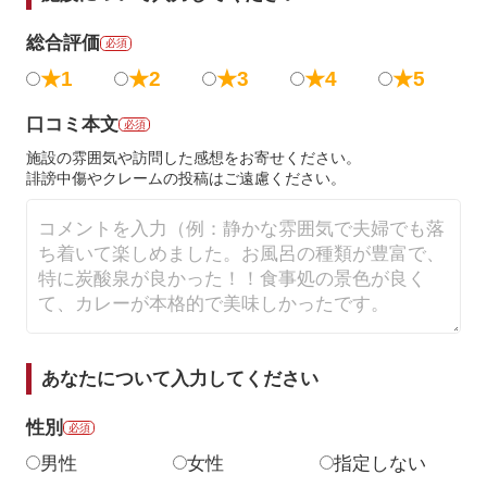
総合評価
必須
★1
★2
★3
★4
★5
口コミ本文
必須
施設の雰囲気や訪問した感想をお寄せください。
誹謗中傷やクレームの投稿はご遠慮ください。
あなたについて入力してください
性別
必須
男性
女性
指定しない