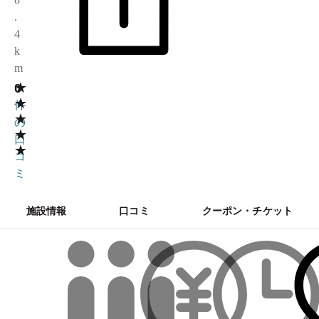
.
4
k
m
★
0
0
★
件
★
の
★
口
★
コ
ミ
施設情報
口コミ
クーポン・チケット