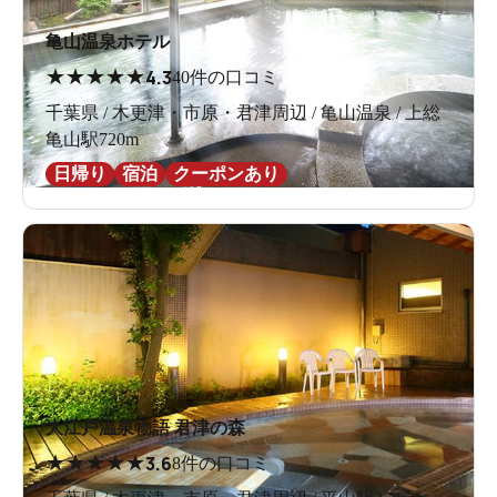
亀山温泉ホテル
★
★
★
★
★
4.3
40件の口コミ
千葉県 / 木更津・市原・君津周辺 / 亀山温泉 / 上総
亀山駅720m
日帰り
宿泊
クーポンあり
大江戸温泉物語 君津の森
★
★
★
★
★
3.6
8件の口コミ