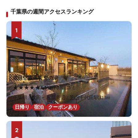
千葉県の週間アクセスランキング
1
成田空港温泉 空の湯
★
★
★
★
★
4.1
82件の口コミ
千葉県 / 成田・富里周辺 / 芝山千代田駅313m
日帰り
宿泊
クーポンあり
2