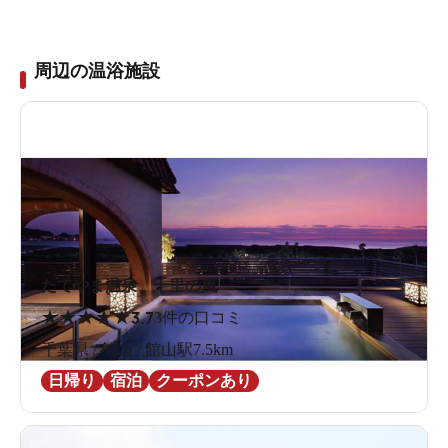
周辺の温浴施設
たてやま温泉 千里の風
★
★
★
★
★
3.7
3件の口コミ
千葉県 / 館山 / 館山駅7.5km
日帰り
宿泊
クーポンあり