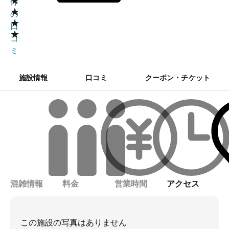
★
件
★
の
★
口
★
コ
ミ
施設情報
口コミ
クーポン・チケット
混雑情報
料金
営業時間
アクセス
この施設の写真はありません