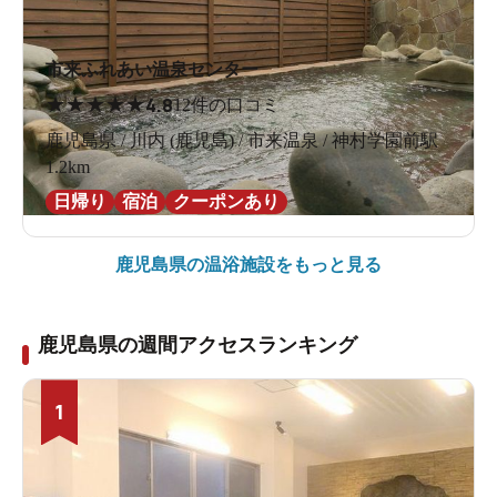
市来ふれあい温泉センター
★
★
★
★
★
4.8
12件の口コミ
鹿児島県 / 川内 (鹿児島) / 市来温泉 / 神村学園前駅
1.2km
日帰り
宿泊
クーポンあり
鹿児島県の
温浴施設をもっと見る
鹿児島県の週間アクセスランキング
1