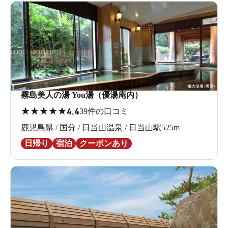
霧島美人の湯 You湯（優湯庵内）
★
★
★
★
★
4.4
39件の口コミ
鹿児島県 / 国分 / 日当山温泉 / 日当山駅525m
日帰り
宿泊
クーポンあり