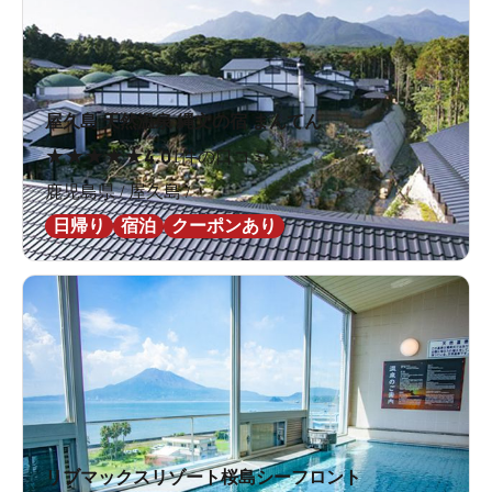
屋久島 天然温泉 縄文の宿 まんてん
★
★
★
★
★
4.0
1件の口コミ
鹿児島県 / 屋久島 /
日帰り
宿泊
クーポンあり
リブマックスリゾート桜島シーフロント