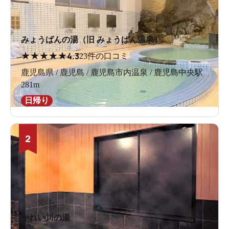
みょうばんの湯（旧 みょうばん温泉）
★
★
★
★
★
4.3
23件の口コミ
鹿児島県 / 鹿児島 / 鹿児島市内温泉 / 鹿児島中央駅
281m
日帰り
2
かれい川の湯