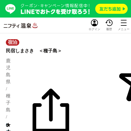
ログイン
履歴
メニュー
宿泊
民宿しまさき ＜種子島＞
鹿
児
島
県
/
種
子
島
/
★
0
0