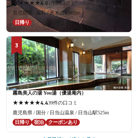
★
★
★
★
★
4.0
1件の口コミ
鹿児島県 / 霧島 / 表木山駅895m
日帰り
3
霧島美人の湯 You湯（優湯庵内）
★
★
★
★
★
4.4
39件の口コミ
鹿児島県 / 国分 / 日当山温泉 / 日当山駅525m
日帰り
宿泊
クーポンあり