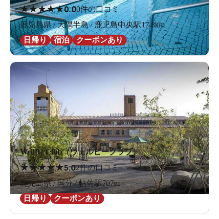
★
★
★
★
★
0.0
0件の口コミ
鹿児島県 / 大隅半島 / 鹿児島中央駅17.8km
日帰り
宿泊
クーポンあり
WellBe Club（ウェルビークラブ）
★
★
★
★
★
5.0
2件の口コミ
鹿児島県 / 国分 / 帖佐駅707m
日帰り
クーポンあり