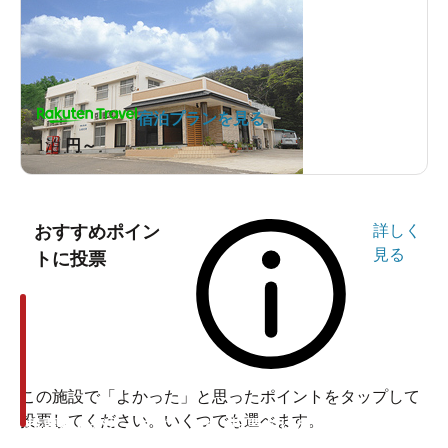
宿泊プランを見る
1泊
円～
おすすめポイン
詳しく
見る
トに投票
この施設で「よかった」と思ったポイントをタップして
投票してください。いくつでも選べます。
投票ありがとうございます
投票ありがとうございます