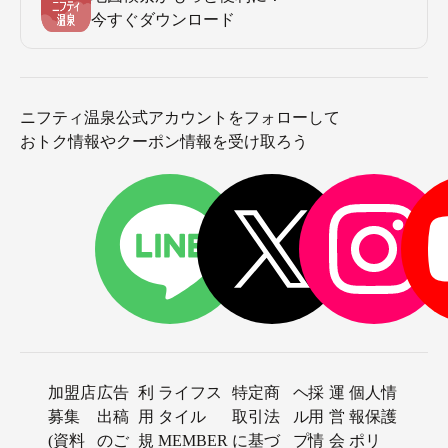
今すぐダウンロード
ニフティ温泉公式アカウントをフォローして
おトク情報やクーポン情報を受け取ろう
加盟店
広告
利
ライフス
特定商
ヘ
採
運
個人情
募集
出稿
用
タイル
取引法
ル
用
営
報保護
(資料
のご
規
MEMBER
に基づ
プ
情
会
ポリ