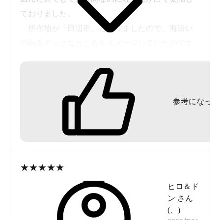
ておりました。
所在地が「田辺市」とありましたので、海沿い
の白浜チックなところをイメージしていたのです
が、市町村合併のせい？か、えらい山間部に誘導
されてしまいました。えびね温泉なんかと同じよ
うな、いやこちらの方がもっと山奥です。
参考になった
廃校になった小学校の跡地に村おこし施設なん
かと一緒にあります。木造の比較的新しい建物、
天井が高かったのが印象的でした。脱衣所は鍵つ
きロッカー、浴室は湯舟が1つです。源泉の温度は
さほど高くないそうですから、加温しているので
★
★
★
★
★
しょう。私が訪問した日はボイラーが絶好調だっ
ヒロ＆ド
たのか、とてもとても熱いものでした。体感44～
ン
さん
45℃という感じです。たまたま同席した常連の方
(
、
)
も、「これは熱すぎる」とおっしゃっていまし