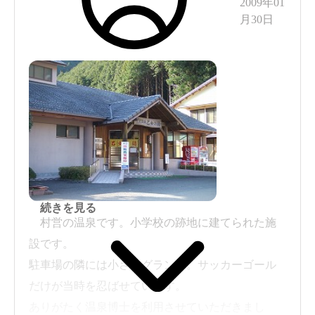
2009年01
月30日
た。かけ流しか循環かは存じません。掲示物を探
したのですが、詳細に渡る記述はありませんで、
「アルカリ性単純泉・毎分630L」と書いてある程
度でした。浴感はあっさりしていますし、臭いは
少し消毒しているのかな、微弱な塩素消毒をかけ
たときにする「シトラスに似た香り」がしていま
した。浴室の吸い込み口を手かざしでチェックし
てみたのですが吸い込みを確認できず、オーバー
フローは多くとられていたので、かけ流しに近い
続きを見る
形式なのでしょうか。
村営の温泉です。小学校の跡地に建てられた施
まあとにかく熱いお湯で、クールダウン方法も
設です。
あまり見当たらず、やむなく庭に飛び出て冷気で
駐車場の隣には小さなグランド。サッカーゴール
冷ましていました。
だけが当時を忍ばせています。
ありがたく温泉博士を利用させていただきまし