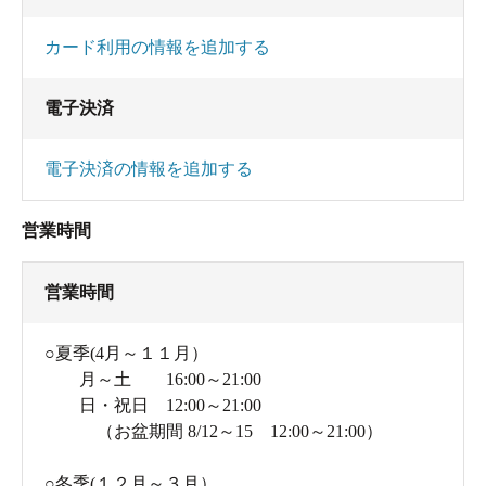
います。
カード利用の情報を追加する
経費節減のため、お客様の居ないときは循環の機
械を作動させています。
電子決済
常時掛け流しにできれば言うことないんですけど
ね・・・。」
電子決済の情報を追加する
とお話ししてくださいました。
営業時間
ということは・・・掛け流しにこだわるならば、
「お客さんが居るであろう時間」を狙うといいと
営業時間
いうことになりますね。
近くを通ったので期待せず何気なく立ち寄ったの
○夏季(4月～１１月）
月～土 16:00～21:00
ですが、とても好感のもてる温泉でした。
日・祝日 12:00～21:00
（お盆期間 8/12～15 12:00～21:00）
追記
温泉水を無料で汲むことができます。美味しいご
○冬季(１２月～３月）