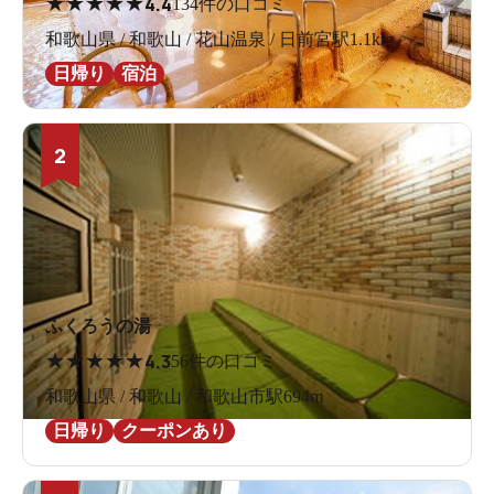
★
★
★
★
★
4.4
134件の口コミ
和歌山県 / 和歌山 / 花山温泉 / 日前宮駅1.1km
日帰り
宿泊
2
ふくろうの湯
★
★
★
★
★
4.3
56件の口コミ
和歌山県 / 和歌山 / 和歌山市駅694m
日帰り
クーポンあり