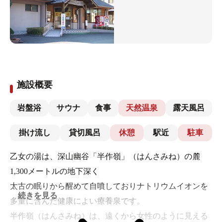
施設概要
岩盤浴
サウナ
食事
天然温泉
露天風呂
掛け流し
貸切風呂
休憩
駅近
駐車
乙女の湯は、深山幽谷「半作嶺」（はんさみね）の麓
1,300メートルの地下深く
太古の眠りから醒めて自噴しておりナトリウムイオンを
続きを見る
多量に含んだ健康によい療養泉です。
半作嶺（はんさみね）は、遠くから女性のように見える