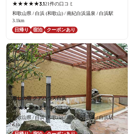
★
★
★
★
★
3.1
21件の口コミ
和歌山県 / 白浜 (和歌山) / 南紀白浜温泉 / 白浜駅
3.1km
日帰り
宿泊
クーポンあり
癒しの宿 クアハウス白浜
★
★
★
★
★
3.7
3件の口コミ
和歌山県 / 白浜 (和歌山) / 南紀白浜温泉 / 白浜駅
3.6km
日帰り
宿泊
クーポンあり