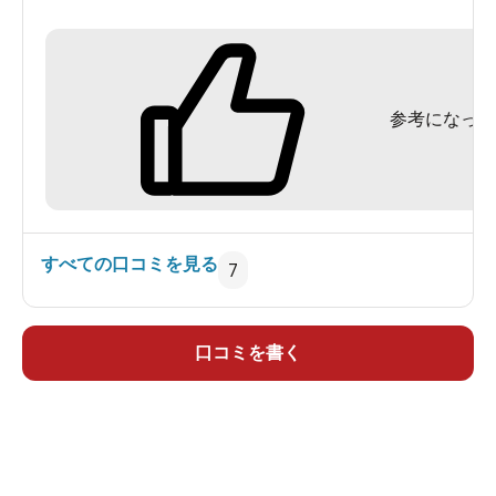
た。
気持ちよく受付を済ませて、受付の目の前の浴室
へ。
参考になった
こじんまりとはしていますが、清潔な脱衣所でし
た。
内湯一つのシンプルな造りです。大きなガラス窓
からは中庭がよく見えました。
すべての口コミを見る
7
岩のオブジェからジャバジャバとお湯が掛けられ
ておりまして、
循環特有の塩素の臭いはありません。
口コミを書く
浴槽の底にある「循環用」の吸い込み口に触れて
みると、稼動はしていませんでした。
湯船から大量に溢れ出るお湯を見ると、どうやら
掛け流しのようです。