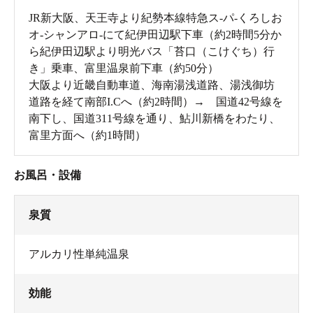
JR新大阪、天王寺より紀勢本線特急ス-パ-くろしお
オ-シャンアロ-にて紀伊田辺駅下車（約2時間5分か
ら紀伊田辺駅より明光バス「苔口（こけぐち）行
き」乗車、富里温泉前下車（約50分）
大阪より近畿自動車道、海南湯浅道路、湯浅御坊
道路を経て南部I.Cへ（約2時間）→ 国道42号線を
南下し、国道311号線を通り、鮎川新橋をわたり、
富里方面へ（約1時間）
お風呂・設備
泉質
アルカリ性単純温泉
効能