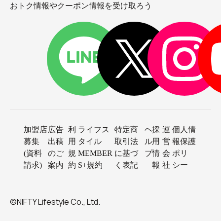
おトク情報やクーポン情報を受け取ろう
加盟店
広告
利
ライフス
特定商
ヘ
採
運
個人情
募集
出稿
用
タイル
取引法
ル
用
営
報保護
(資料
のご
規
MEMBER
に基づ
プ
情
会
ポリ
請求)
案内
約
S+規約
く表記
報
社
シー
©NIFTY Lifestyle Co., Ltd.