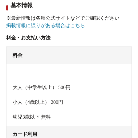
基本情報
無色透明無臭で、これといった特徴はないのです
が凄くよくぬくもる温泉です。
※最新情報は各種公式サイトなどでご確認ください
湯船からあがってクールダウンしないと、本当に
掲載情報に誤りがある場合はこちら
ダウンしそうでした。
料金・お支払い方法
湯上りに表示を見ると、「アルカリ性単純泉」と
あるのみで詳しい表示はありません。
料金
「放射線を含んでいるかと思った」というのが二
人揃った感想です。
それほど芯から温まるお湯でした。つかみ所のな
大人（中学生以上） 500円
い、不思議なお湯でした。
小人（4歳以上） 200円
お湯から上がって、ヒロ用のビールを買いがて
幼児3歳以下 無料
ら、「掛け流しですよね？」と訪ねると、
「いや、掛け流しでは・・・でも今は掛け流しで
カード利用
す。２８．８度と源泉温度が低いので加熱をして