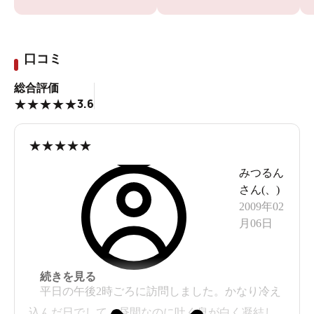
口コミ
総合評価
3.6
★
★
★
★
★
★
★
★
★
★
みつるん
さん(
、
)
2009年02
月06日
続きを見る
平日の午後2時ごろに訪問しました。かなり冷え
込んだ日でして、昼間なのに吐く息が白く凝結し