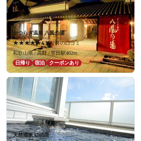
かつらぎ温泉 八風の湯
★
★
★
★
★
4.1
117件の口コミ
和歌山県 / 高野 / 笠田駅402m
日帰り
宿泊
クーポンあり
天然温泉 ゆの里