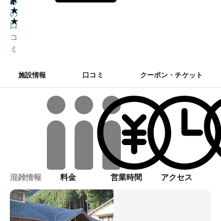
4
件
★
の
★
口
コ
ミ
施設情報
口コミ
クーポン・チケット
混雑情報
料金
営業時間
アクセス