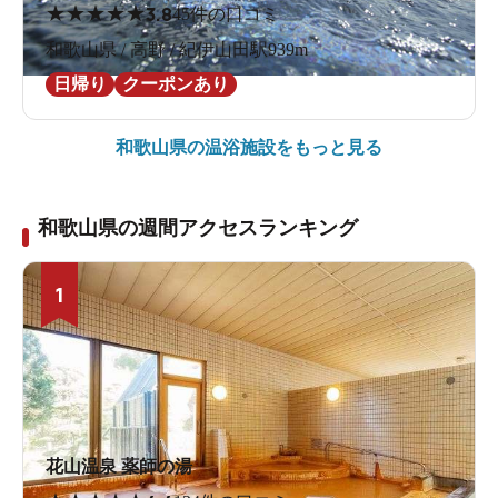
★
★
★
★
★
3.8
45件の口コミ
和歌山県 / 高野 / 紀伊山田駅939m
日帰り
クーポンあり
和歌山県の
温浴施設をもっと見る
和歌山県の週間アクセスランキング
1
花山温泉 薬師の湯