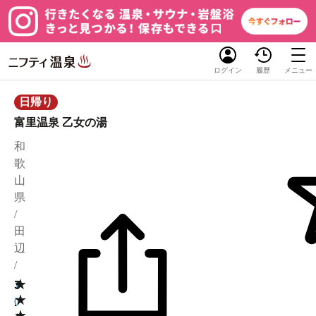
ログイン
履歴
メニュー
日帰り
富里温泉 乙女の湯
和
歌
山
県
/
田
辺
/
★
3
1
★
.
0
★