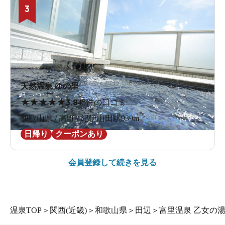
3
天然温泉 ゆの里
★
★
★
★
★
3.8
45件の口コミ
和歌山県 / 高野 / 紀伊山田駅939m
日帰り
クーポンあり
会員登録して続きを見る
温泉TOP
＞
関西(近畿)
＞
和歌山県
＞
田辺
＞
富里温泉 乙女の