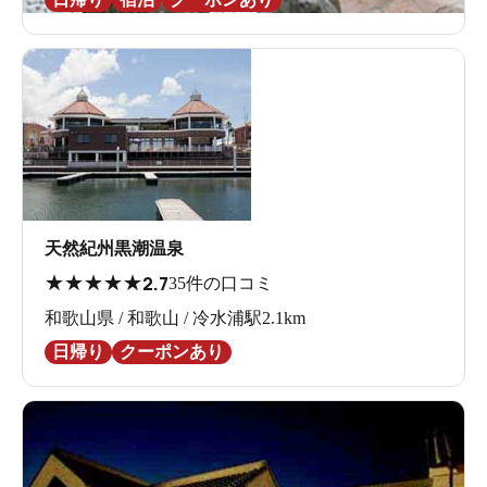
天然紀州黒潮温泉
★
★
★
★
★
2.7
35件の口コミ
和歌山県 / 和歌山 / 冷水浦駅2.1km
日帰り
クーポンあり