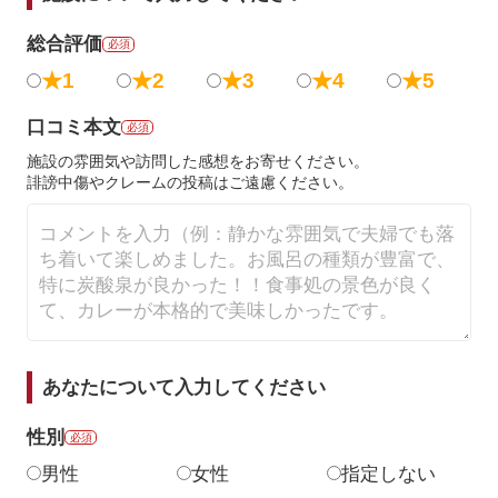
総合評価
必須
★1
★2
★3
★4
★5
口コミ本文
必須
施設の雰囲気や訪問した感想をお寄せください。
誹謗中傷やクレームの投稿はご遠慮ください。
あなたについて入力してください
性別
必須
男性
女性
指定しない