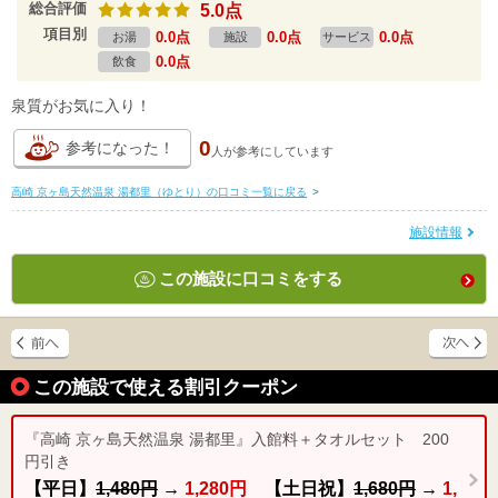
総合評価
5.0点
項目別
0.0点
0.0点
0.0点
お湯
施設
サービス
0.0点
飲食
泉質がお気に入り！
0
参考になった！
人が
参考にしています
高崎 京ヶ島天然温泉 湯都里（ゆとり）の口コミ一覧に戻る
>
施設情報
この施設に口コミをする
この施設で使える割引クーポン
『高崎 京ヶ島天然温泉 湯都里』入館料＋タオルセット 200
円引き
【平日】
1,480円
→
1,280円
【土日祝】
1,680円
→
1,