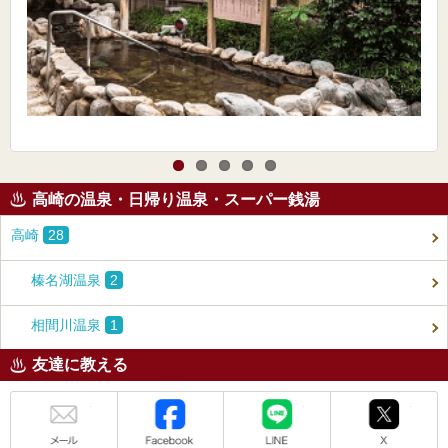
高崎の温泉・日帰り温泉・スーパー銭湯
高崎
28
榛名湖温泉
2
相間川温泉
1
友達に教える
メール
Facebook
LINE
X