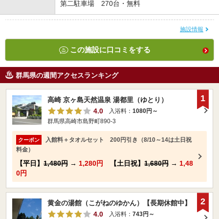
第二駐車場 270台・無料
施設情報
この施設に口コミをする
群馬県の週間アクセスランキング
1
高崎 京ヶ島天然温泉 湯都里（ゆとり）
4.0
入浴料：
1080円～
群馬県高崎市島野町890-3
入館料＋タオルセット 200円引き（8/10～14は土日祝
クーポン
料金）
【平日】
1,480円
→
1,280円
【土日祝】
1,680円
→
1,48
0円
2
黄金の湯館（こがねのゆかん）【長期休館中】
4.0
入浴料：
743円～