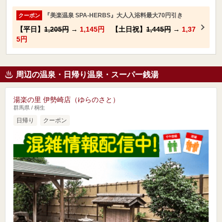
『美楽温泉 SPA-HERBS』大人入浴料最大70円引き
クーポン
【平日】
1,205円
→
1,145円
【土日祝】
1,445円
→
1,37
5円
周辺の温泉・日帰り温泉・スーパー銭湯
湯楽の里 伊勢崎店（ゆらのさと）
群馬県 / 桐生
日帰り
クーポン