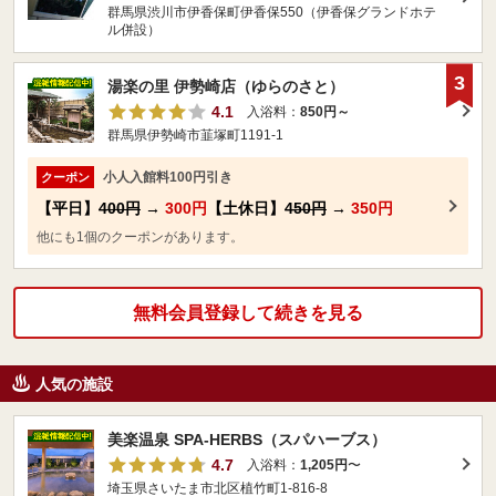
群馬県渋川市伊香保町伊香保550（伊香保グランドホテ
ル併設）
3
湯楽の里 伊勢崎店（ゆらのさと）
4.1
入浴料：
850円～
群馬県伊勢崎市韮塚町1191-1
小人入館料100円引き
クーポン
【平日】
400円
→
300円
【土休日】
450円
→
350円
他にも1個のクーポンがあります。
無料会員登録して続きを見る
人気の施設
美楽温泉 SPA-HERBS（スパハーブス）
4.7
入浴料：
1,205円
〜
埼玉県さいたま市北区植竹町1-816-8