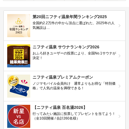
第20回ニフティ温泉年間ランキング2025
全国約2.2万件の中から頂点に選ばれた、2025年の人
気施設は…
ニフティ温泉 サウナランキング2026
おふろ好きユーザーの投票により、全国No.1サウナが
決定！
ニフティ温泉プレミアムクーポン
ノジマモバイル会員向け 通常よりもお得な「特別価
格」で人気の温泉を満喫できる！
【ニフティ温泉 百名湯2026】
行ってみたい施設に投票してプレゼントを当てよう！
（全10回開催 / 合計260名様）