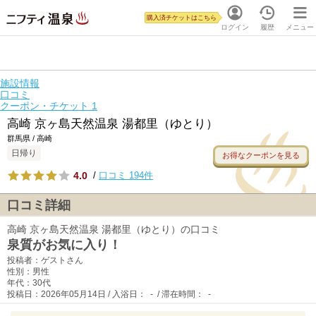
購入済チケットはこちら
ログイン
履歴
メニュー
施設情報
口コミ
クーポン・チケット
1
高崎 京ヶ島天然温泉 湯都里（ゆとり）
群馬県 / 高崎
日帰り
お得なクーポンを見る
4.0
/
口コミ 194件
口コミ詳細
高崎 京ヶ島天然温泉 湯都里（ゆとり）の口コミ
泉質がお気に入り！
投稿者：ゲストさん
性別：男性
年代：30代
投稿日：2026年05月14日 / 入浴日： - / 滞在時間： -