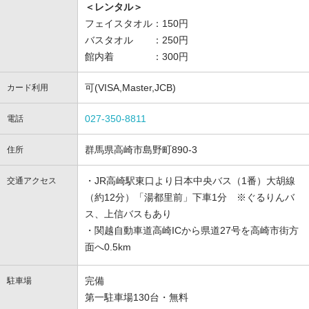
＜レンタル＞
フェイスタオル：150円
バスタオル ：250円
館内着 ：300円
可(VISA,Master,JCB)
カード利用
027-350-8811
電話
群馬県高崎市島野町890-3
住所
・JR高崎駅東口より日本中央バス（1番）大胡線
交通アクセス
（約12分）「湯都里前」下車1分 ※ぐるりんバ
ス、上信バスもあり
・関越自動車道高崎ICから県道27号を高崎市街方
面へ0.5km
完備
駐車場
第一駐車場130台・無料