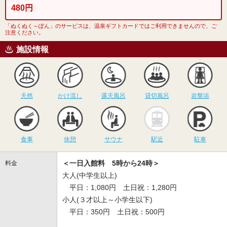
480円
「ぬくぬく～ぽん」のサービスは、温泉ギフトカードではご利用できませんので、ご
注意ください。
施設情報
天然
かけ流し
露天風呂
貸切風呂
岩
天然
かけ流し
露天風呂
貸切風呂
岩盤浴
食事
休憩
サウナ
駅近
駐
食事
休憩
サウナ
駅近
駐車
＜一日入館料 5時から24時＞
料金
大人(中学生以上)
平日：1,080円 土日祝：1,280円
小人(３才以上～小学生以下)
平日：350円 土日祝：500円