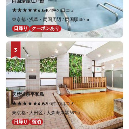
両国湯屋江戸遊
★
★
★
★
★
4.6
464件の口コミ
東京都 / 浅草・両国周辺 / 両国駅467m
日帰り
クーポンあり
3
天然温泉平和島
★
★
★
★
★
4.6
206件の口コミ
東京都 / 大田区 / 大森海岸駅587m
日帰り
宿泊