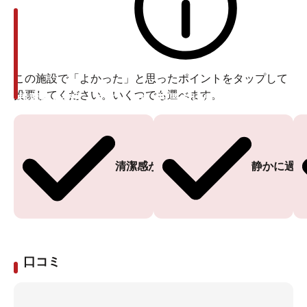
この施設で「よかった」と思ったポイントをタップして
投票してください。いくつでも選べます。
投票ありがとうございます
投票ありがとうございます
清潔感がある
静かに過ご
口コミ