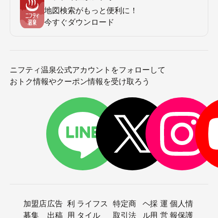
地図検索がもっと便利に！
今すぐダウンロード
ニフティ温泉公式アカウントをフォローして
おトク情報やクーポン情報を受け取ろう
加盟店
広告
利
ライフス
特定商
ヘ
採
運
個人情
募集
出稿
用
タイル
取引法
ル
用
営
報保護