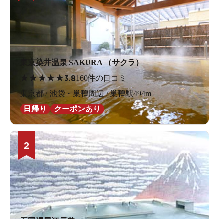
東京染井温泉 SAKURA （サクラ）
★
★
★
★
★
3.8
160件の口コミ
東京都 / 池袋・巣鴨周辺 / 巣鴨駅494m
日帰り
クーポンあり
2