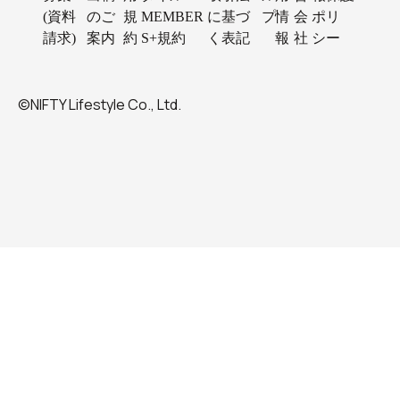
(資料
のご
規
MEMBER
に基づ
プ
情
会
ポリ
請求)
案内
約
S+規約
く表記
報
社
シー
©NIFTY Lifestyle Co., Ltd.