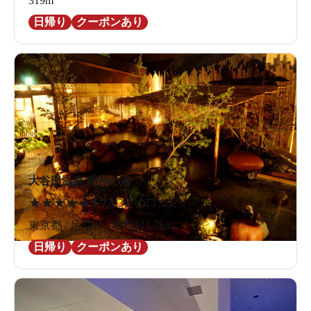
319m
日帰り
クーポンあり
大谷田温泉 明神の湯
★
★
★
★
★
3.7
213件の口コミ
東京都 / 足立区 / 亀有駅1.3km
日帰り
クーポンあり