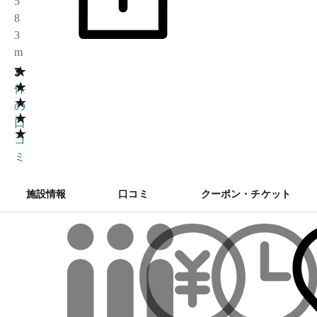
5
8
3
m
★
3
1
★
件
★
の
★
口
★
コ
ミ
施設情報
口コミ
クーポン・チケット