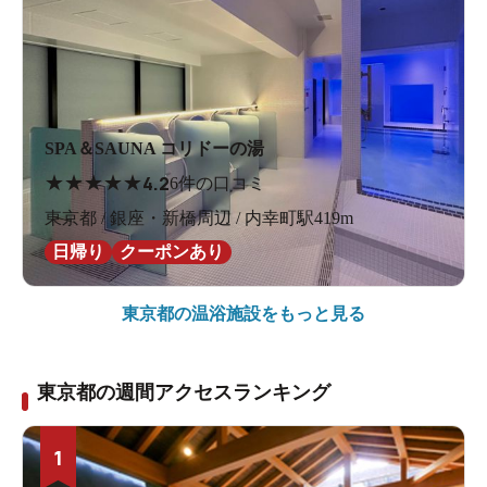
SPA＆SAUNA コリドーの湯
★
★
★
★
★
4.2
6件の口コミ
東京都 / 銀座・新橋周辺 / 内幸町駅419m
日帰り
クーポンあり
東京都の
温浴施設をもっと見る
東京都の週間アクセスランキング
1