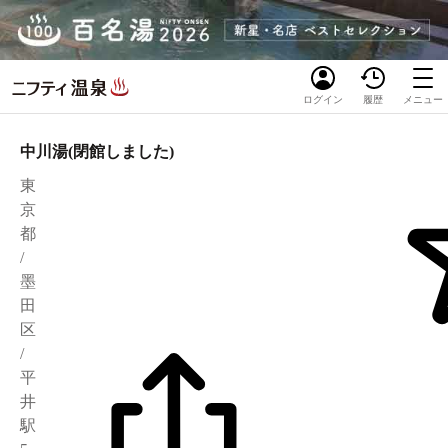
ログイン
履歴
メニュー
中川湯(閉館しました)
東
京
都
/
墨
田
区
/
平
井
駅