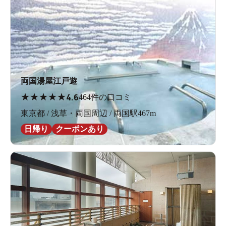
両国湯屋江戸遊
★
★
★
★
★
4.6
464件の口コミ
東京都 / 浅草・両国周辺 / 両国駅467m
日帰り
クーポンあり