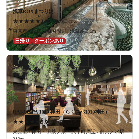
浅草ROXまつり湯
★
★
★
★
★
3.6
61件の口コミ
東京都 / 浅草・両国周辺 / 浅草駅136m
日帰り
クーポンあり
RAKU SPA 1010 神田（らくスパ1010神田）
★
★
★
★
★
3.9
95件の口コミ
東京都 / 神田・御茶ノ水・大手町周辺 / 御茶ノ水駅