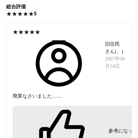
総合評価
5
★
★
★
★
★
★
★
★
★
★
旧住民
さん(
、
)
2007年08
月24日
廃業なさいました……
参考になった