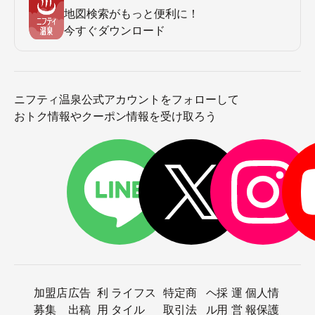
地図検索がもっと便利に！
今すぐダウンロード
ニフティ温泉公式アカウントをフォローして
おトク情報やクーポン情報を受け取ろう
加盟店
広告
利
ライフス
特定商
ヘ
採
運
個人情
募集
出稿
用
タイル
取引法
ル
用
営
報保護