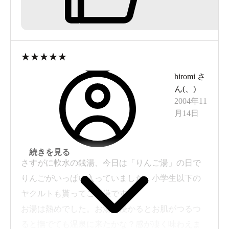
★
★
★
★
★
hiromi
さ
ん(
、
)
2004年11
月14日
続きを見る
さすがに軟水の銭湯、今日は「りんご湯」の日で
りんごがいっぱい入っていました。小学生以下の
ヤクルトも貰ってご機嫌です。
お湯は熱めでした。お湯に浸かるとお肌がつるつ
ると撫でても温泉に来たかな？感が凄く味わえま