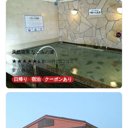
天然温泉 なごみの湯
★
★
★
★
★
4.0
110件の口コミ
東京都 / 杉並区 / 荻窪駅172m
日帰り
宿泊
クーポンあり