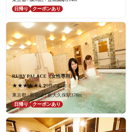
日帰り
クーポンあり
RUBY PALACE（女性専用）
★
★
★
★
★
4.2
9件の口コミ
東京都 / 新宿区 / 新大久保駅376m
日帰り
クーポンあり