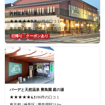
天然温泉 仙川湯けむりの里
★
★
★
★
★
3.3
116件の口コミ
東京都 / 多摩・府中・調布周辺 / 仙川駅583m
日帰り
クーポンあり
バーデと天然温泉 豊島園 庭の湯
★
★
★
★
★
4.1
186件の口コミ
東京都 / 練馬区 / 豊島園駅214m