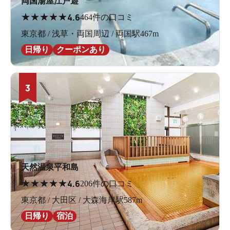
両国湯屋江戸遊
★
★
★
★
★
4.6
464件の口コミ
東京都 / 浅草・両国周辺 / 両国駅467m
日帰り
クーポンあり
3
天然温泉平和島
★
★
★
★
★
4.6
206件の口コミ
東京都 / 大田区 / 大森海岸駅587m
日帰り
宿泊