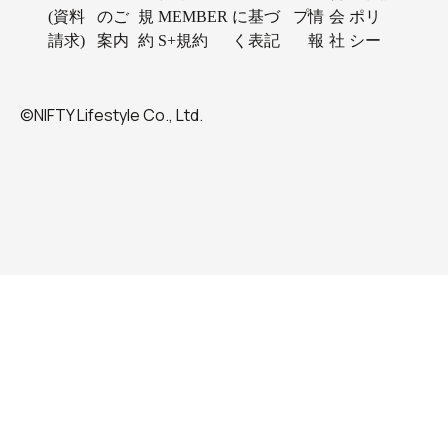
(資料
のご
規
MEMBER
に基づ
プ
情
会
ポリ
請求)
案内
約
S+規約
く表記
報
社
シー
©NIFTY Lifestyle Co., Ltd.