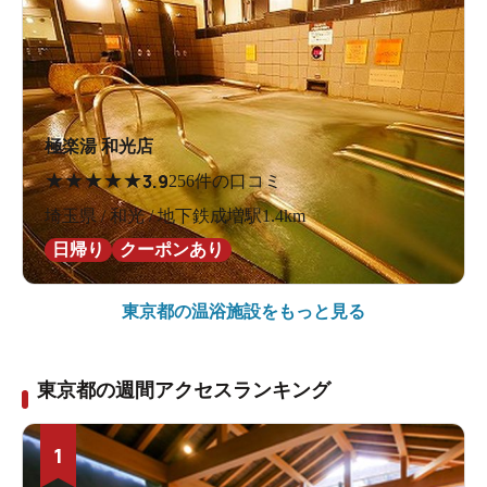
極楽湯 和光店
★
★
★
★
★
3.9
256件の口コミ
埼玉県 / 和光 / 地下鉄成増駅1.4km
日帰り
クーポンあり
東京都の
温浴施設をもっと見る
東京都の週間アクセスランキング
1