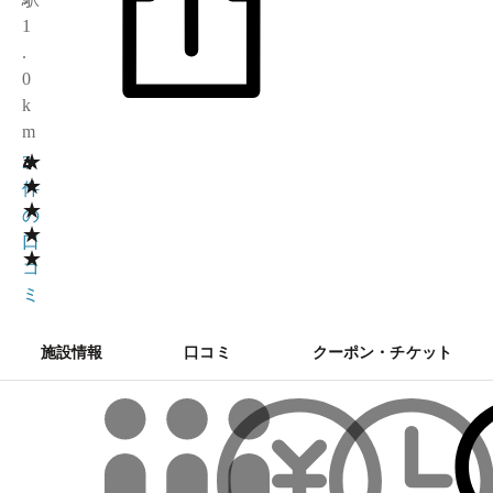
1
.
0
k
m
★
4
3
★
件
★
の
★
口
★
コ
ミ
施設情報
口コミ
クーポン・チケット