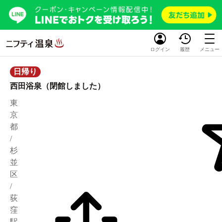
ログイン
履歴
メニュー
日帰り
西田浴泉（閉館しました）
東
京
都
/
杉
並
区
/
荻
窪
駅