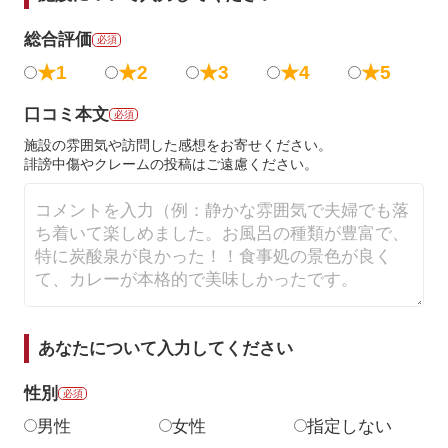
総合評価
必須
★1
★2
★3
★4
★5
口コミ本文
必須
施設の雰囲気や訪問した感想をお寄せください。
誹謗中傷やクレームの投稿はご遠慮ください。
あなたについて入力してください
性別
必須
男性
女性
指定しない