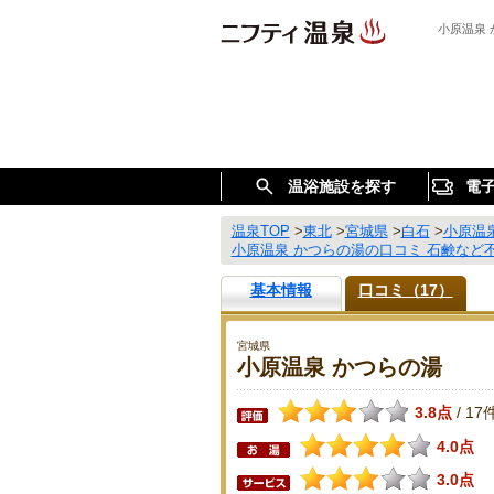
小原温泉
温浴施設を探す
電
温泉TOP
>
東北
>
宮城県
>
白石
>
小原温
小原温泉 かつらの湯の口コミ 石鹸など
基本情報
口コミ（17）
宮城県
小原温泉 かつらの湯
3.8点
17
/
4.0点
3.0点