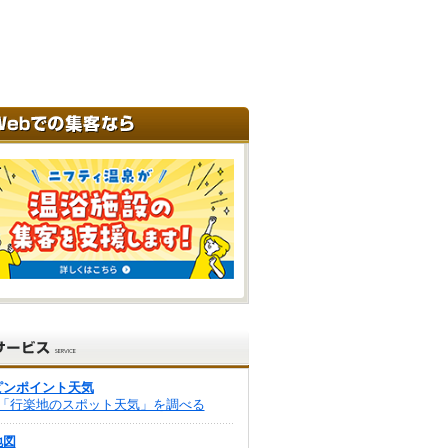
ピンポイント天気
「行楽地のスポット天気」を調べる
地図