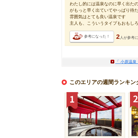
わたし的には温泉なのに早く出た
がもっと早く出ていてやっぱり待た
雰囲気はとても良い温泉です
主人も、こういうタイプもおもし
2
参考になった！
人が
参考
「 小原温泉
このエリアの週間ランキン