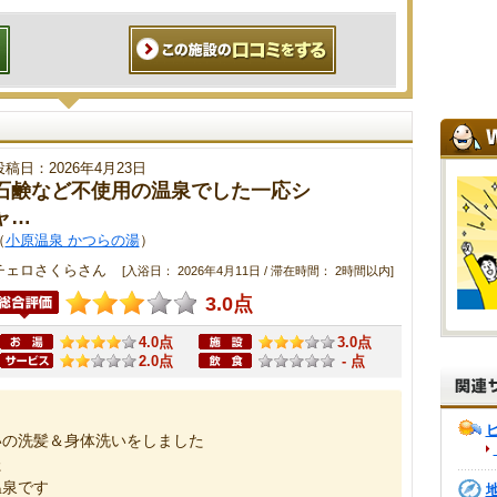
投稿日：2026年4月23日
石鹸など不使用の温泉でした一応シ
ャ…
（
小原温泉 かつらの湯
）
チェロさくらさん
[入浴日： 2026年4月11日 / 滞在時間： 2時間以内]
3.0点
4.0点
3.0点
2.0点
- 点
いの洗髪＆身体洗いをしました
た
温泉です