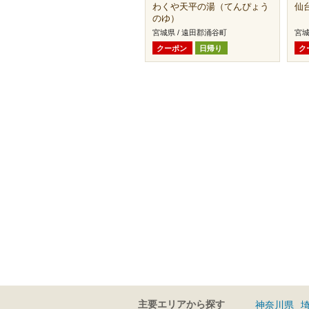
わくや天平の湯（てんぴょう
仙
のゆ）
宮城県 / 遠田郡涌谷町
宮城
クーポン
日帰り
ク
主要エリアから探す
神奈川県