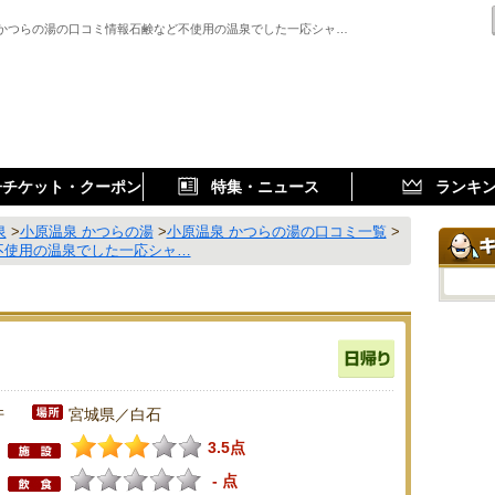
 かつらの湯の口コミ情報石鹸など不使用の温泉でした一応シャ…
子チケット・クーポン
特集・ニュース
ランキ
泉
>
小原温泉 かつらの湯
>
小原温泉 かつらの湯の口コミ一覧
>
不使用の温泉でした一応シャ…
件
宮城県／白石
3.5点
- 点