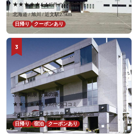
★
★
★
★
★
4.4
45件の口コミ
北海道 / 旭川 / 近文駅2.5km
日帰り
クーポンあり
3
ふとみ銘泉 万葉の湯
★
★
★
★
★
3.9
36件の口コミ
北海道 / 石狩 / 太美温泉 / 太美駅485m
日帰り
宿泊
クーポンあり