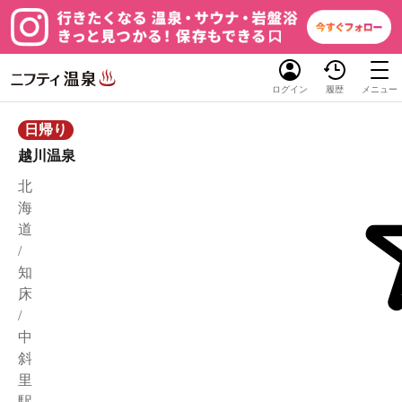
ログイン
履歴
メニュー
日帰り
越川温泉
北
海
道
/
知
床
/
中
斜
里
駅