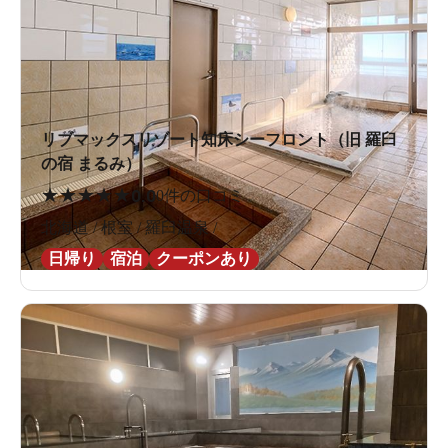
リブマックスリゾート知床シーフロント（旧 羅臼
の宿 まるみ）
★
★
★
★
★
0.0
0件の口コミ
北海道 / 根室 / 羅臼温泉 /
日帰り
宿泊
クーポンあり