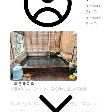
～
)
2025年06
月01日
：
2023年09
月19日
続きを見る
根北峠の先にひっそり湧くかけ流しの秘湯
斜里町越川の森の中にひっそりと佇む、有志の方
が管理するトタン小屋の共同浴場。平日の午前