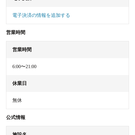
した。
電子決済の情報を追加する
主な成分: ﾅﾄﾘｳﾑｲｵﾝ1838mg、ｱﾝﾓﾆｳﾑｲｵﾝ1.5mg、ﾏｸﾞﾈ
ｼｳﾑｲｵﾝ68.2mg、ｶﾙｼｳﾑｲｵﾝ514.0mg、ﾏﾝｶﾞﾝｲｵﾝ
営業時間
0.3mg、第一鉄ｲｵﾝ0.4mg、ﾌｯ素ｲｵﾝ1.8mg、塩素ｲｵﾝ
2023mg、硫酸ｲｵﾝ2438mg、炭酸水素ｲｵﾝ224.6mg、
営業時間
炭酸ｲｵﾝ0.2mg、ﾒﾀｹｲ酸48.9mg、ﾒﾀﾎｳ酸16.1mg、遊
離二酸化炭素22.2mg、成分総計7.224g
6:00〜21:00
※なお、平成20年の分析書だったので、間もなく
更新かも知れません。
休業日
無休
公式情報
施設名