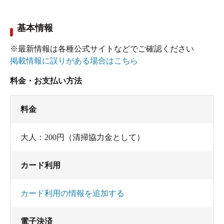
基本情報
奥に5人サイズのコンクリート造り浴槽があり、
ちょっぴり茶褐色がかった透明のナトリウム・カ
※最新情報は各種公式サイトなどでご確認ください
ルシウムー塩化物・硫酸塩泉（源泉名: 越川温泉）
掲載情報に誤りがある場合はこちら
が、ザーザーとオーバーフロー。泉温50.9℃を沢の
料金・お支払い方法
水で加水あり・加温なしで、43℃強位で供給。
PH7.0で、肌がややスベスベする浴感です。循環・
料金
消毒なしで、かけ流しです。パイプの湯口から注
がれ、口に含むとちょっぴり金気臭がして旨
大人：200円（清掃協力金として）
じょっぱい。こげ茶色の小さな湯の花も舞ってい
ます。
カード利用
カード利用の情報を追加する
この日は時間帯が良かったのか、駐車場と森の景
色を眺めつつ、ずっと貸切状態でまったりできま
電子決済