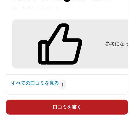
中、利用してみました。
看板もなく場所が分かりにくいのですが、「第一
幾品川橋梁」という石のアーチ橋の近くで、国道
参考になった
244号線沿いにある2本の白いドラム缶の門柱が目
印です。砂利道を100m程進んだ広い駐車スペース
には、簡易トイレもあります。
協力金200円は、入口からすぐ右側下のドラム缶を
すべての口コミを見る
1
改造した料金BOXへ。ソファのある休憩室の奥に
男女別の浴室があり、男湯は左側です。
口コミを書く
棚にプラ籠が置かれた脱衣場には、ドライヤーな
し。浴室に入ると洗い場はなく、桶などが置かれ
ているので、しっかりとかけ湯します。