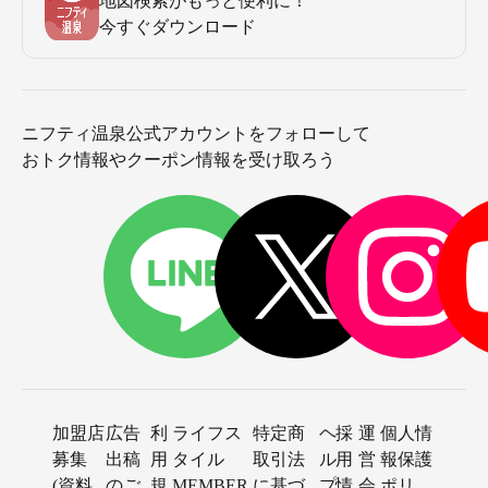
地図検索がもっと便利に！
今すぐダウンロード
ニフティ温泉公式アカウントをフォローして
おトク情報やクーポン情報を受け取ろう
加盟店
広告
利
ライフス
特定商
ヘ
採
運
個人情
募集
出稿
用
タイル
取引法
ル
用
営
報保護
(資料
のご
規
MEMBER
に基づ
プ
情
会
ポリ