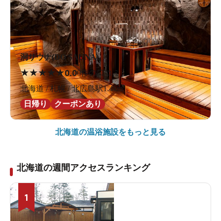
洞サウナ(DO SAUNA)
★
★
★
★
★
0.0
0件の口コミ
北海道 / 札幌 / 北広島駅1.4km
日帰り
クーポンあり
北海道の
温浴施設をもっと見る
北海道の週間アクセスランキング
1