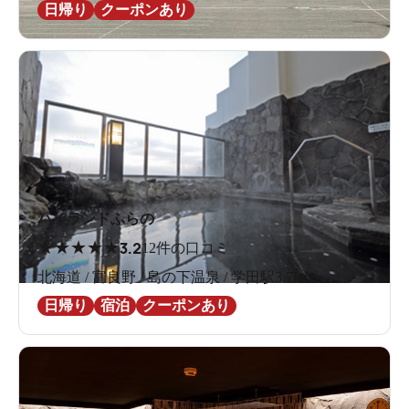
日帰り
クーポンあり
ハイランドふらの
★
★
★
★
★
3.2
12件の口コミ
北海道 / 富良野 / 島の下温泉 / 学田駅3.7km
日帰り
宿泊
クーポンあり