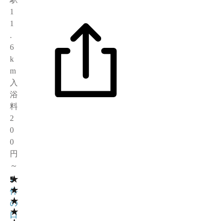
1
1
.
6
k
m
入
浴
料
2
0
0
円
～
★
5
1
★
件
★
の
★
口