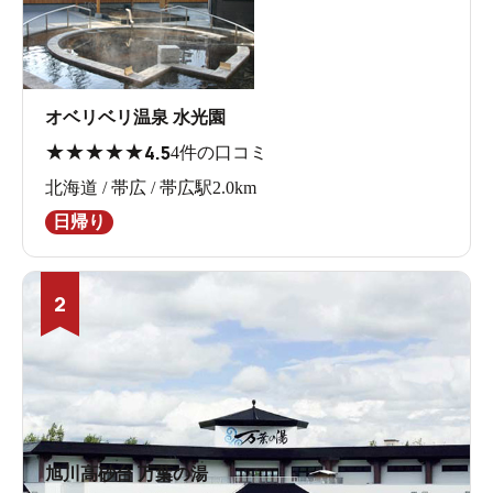
オベリベリ温泉 水光園
★
★
★
★
★
4.5
4件の口コミ
北海道 / 帯広 / 帯広駅2.0km
日帰り
2
旭川高砂台 万葉の湯