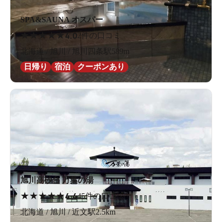
SPA&SAUNA オスパー
★
★
★
★
★
4.0
2件の口コミ
北海道 / 旭川 / 旭川四条駅589m
日帰り
宿泊
クーポンあり
旭川高砂台 万葉の湯
★
★
★
★
★
4.4
45件の口コミ
北海道 / 旭川 / 近文駅2.5km