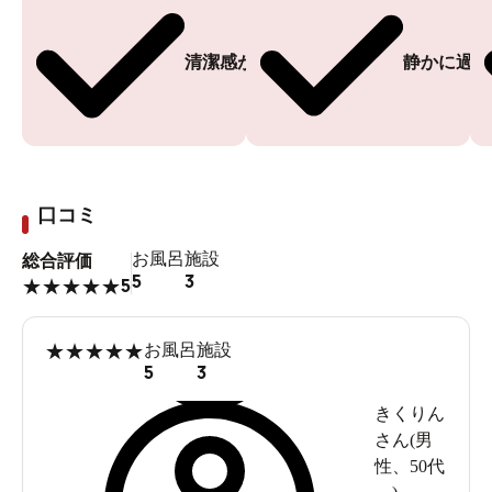
清潔感がある
静かに過ご
口コミ
お風呂
施設
総合評価
5
3
5
★
★
★
★
★
★
★
★
★
★
お風呂
施設
5
3
きくりん
さん(
男
性
、
50代