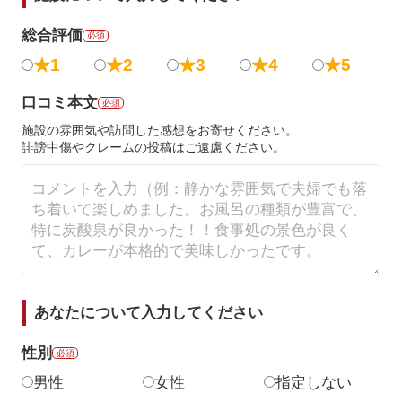
総合評価
必須
★1
★2
★3
★4
★5
口コミ本文
必須
施設の雰囲気や訪問した感想をお寄せください。
誹謗中傷やクレームの投稿はご遠慮ください。
あなたについて入力してください
性別
必須
男性
女性
指定しない