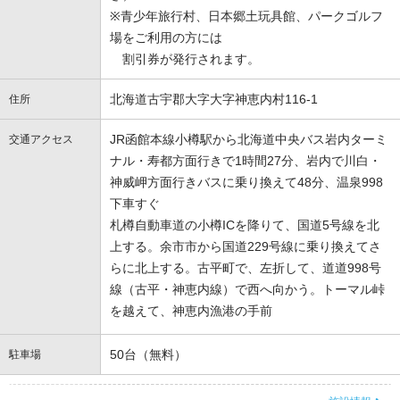
※青少年旅行村、日本郷土玩具館、パークゴルフ
場をご利用の方には
割引券が発行されます。
北海道古宇郡大字大字神恵内村116-1
住所
JR函館本線小樽駅から北海道中央バス岩内ターミ
交通アクセス
ナル・寿都方面行きで1時間27分、岩内で川白・
神威岬方面行きバスに乗り換えて48分、温泉998
下車すぐ
札樽自動車道の小樽ICを降りて、国道5号線を北
上する。余市市から国道229号線に乗り換えてさ
らに北上する。古平町で、左折して、道道998号
線（古平・神恵内線）で西へ向かう。トーマル峠
を越えて、神恵内漁港の手前
50台（無料）
駐車場