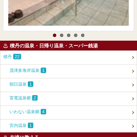
積丹の温泉・日帰り温泉・スーパー銭湯
積丹
22
茂津多海岸温泉
1
朝日温泉
1
雷電温泉郷
2
いわない温泉郷
4
宮内温泉
1