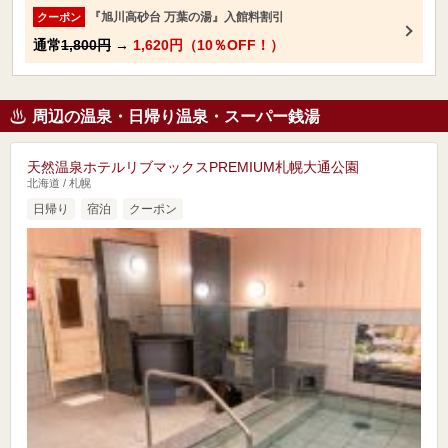
『旭川高砂台 万葉の湯』入館料割引
クーポン
通常
1,800円
→
1,620円（10％OFF！）
周辺の温泉・日帰り温泉・スーパー銭湯
天然温泉ホテルリブマックスPREMIUM札幌大通公園
北海道 / 札幌
日帰り
宿泊
クーポン