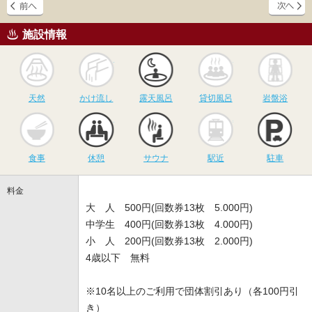
施設情報
天然
かけ流し
露天風呂
貸切風呂
岩
天然
かけ流し
露天風呂
貸切風呂
岩盤浴
食事
休憩
サウナ
駅近
駐
食事
休憩
サウナ
駅近
駐車
料金
大 人 500円(回数券13枚 5.000円)
中学生 400円(回数券13枚 4.000円)
小 人 200円(回数券13枚 2.000円)
4歳以下 無料
※10名以上のご利用で団体割引あり（各100円引
き）