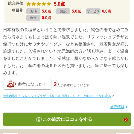
総合評価
5.0点
項目別
5.0点
5.0点
0.0点
お湯
施設
サービス
0.0点
飲食
日本有数の食塩泉ということで来訪しました。褐色の湯でなめてみ
たら海水よりもしょっぱく熱い温泉でした。リフレッシュプラザと
銘打つだけにサウナやジャグジーなとも整備され、老若男女が好む
施設でした。入浴されていた地元漁師の方と話も弾み、楽しく温泉
を楽しむことがでしました。浴感は、肌がなめらかになる感じがし
ました。お土産の湯の花９９８円も買いました。家に帰っても楽し
めます。
2
参考になった！
人が
参考にしています
神恵内温泉 リフレッシュプラザ・温泉998（閉館しました）の口コミ一覧に戻る
>
施設情報
この施設に口コミをする