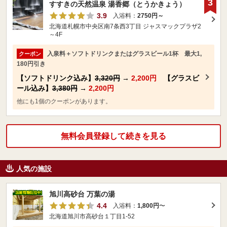
3
すすきの天然温泉 湯香郷（とうかきょう）
3.9
入浴料：
2750円～
北海道札幌市中央区南7条西3丁目 ジャスマックプラザ2
～4F
入泉料＋ソフトドリンクまたはグラスビール1杯 最大1,
クーポン
180円引き
【ソフトドリンク込み】
3,320円
→
2,200円
【グラスビ
ール込み】
3,380円
→
2,200円
他にも1個のクーポンがあります。
無料会員登録して続きを見る
人気の施設
旭川高砂台 万葉の湯
4.4
入浴料：
1,800円
〜
北海道旭川市高砂台１丁目1-52