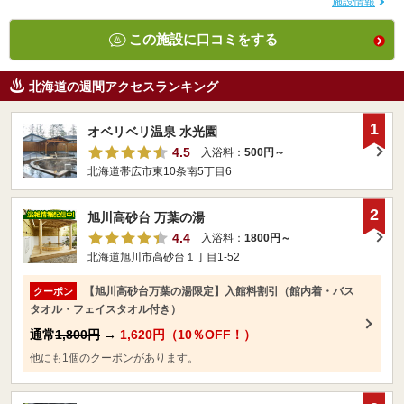
施設情報
この施設に口コミをする
北海道の週間アクセスランキング
1
オベリベリ温泉 水光園
4.5
入浴料：
500円～
北海道帯広市東10条南5丁目6
2
旭川高砂台 万葉の湯
4.4
入浴料：
1800円～
北海道旭川市高砂台１丁目1-52
【旭川高砂台万葉の湯限定】入館料割引（館内着・バス
クーポン
タオル・フェイスタオル付き）
通常
1,800円
→
1,620円（10％OFF！）
他にも1個のクーポンがあります。