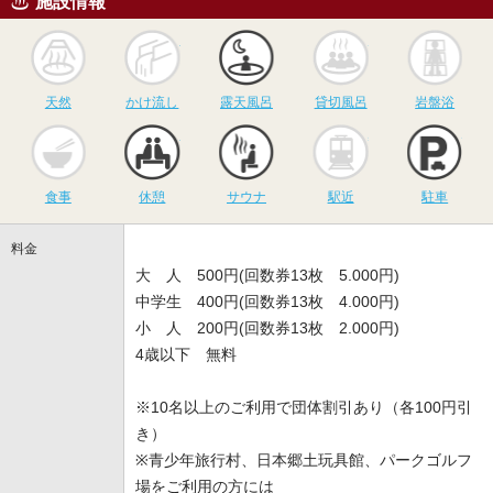
施設情報
天然
かけ流し
露天風呂
貸切風呂
岩
天然
かけ流し
露天風呂
貸切風呂
岩盤浴
食事
休憩
サウナ
駅近
駐
食事
休憩
サウナ
駅近
駐車
料金
大 人 500円(回数券13枚 5.000円)
中学生 400円(回数券13枚 4.000円)
小 人 200円(回数券13枚 2.000円)
4歳以下 無料
※10名以上のご利用で団体割引あり（各100円引
き）
※青少年旅行村、日本郷土玩具館、パークゴルフ
場をご利用の方には