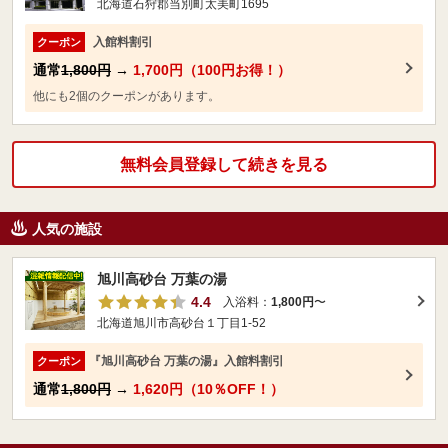
北海道石狩郡当別町太美町1695
入館料割引
クーポン
通常
1,800円
→
1,700円（100円お得！）
他にも2個のクーポンがあります。
無料会員登録して続きを見る
人気の施設
旭川高砂台 万葉の湯
4.4
入浴料：
1,800円
〜
北海道旭川市高砂台１丁目1-52
『旭川高砂台 万葉の湯』入館料割引
クーポン
通常
1,800円
→
1,620円（10％OFF！）