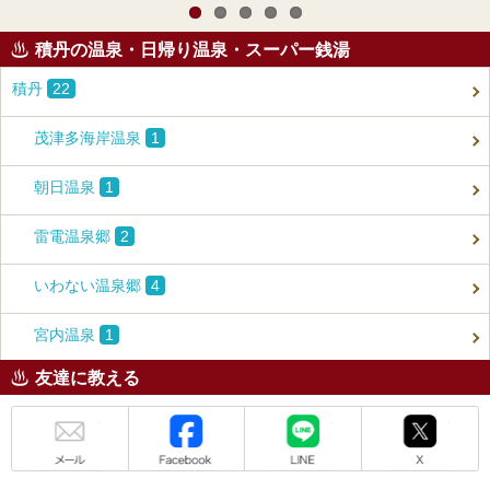
積丹の温泉・日帰り温泉・スーパー銭湯
積丹
22
茂津多海岸温泉
1
朝日温泉
1
雷電温泉郷
2
いわない温泉郷
4
宮内温泉
1
友達に教える
メール
Facebook
LINE
X