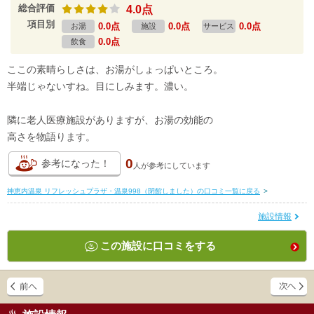
総合評価
4.0点
項目別
0.0点
0.0点
0.0点
お湯
施設
サービス
0.0点
飲食
ここの素晴らしさは、お湯がしょっぱいところ。
半端じゃないすね。目にしみます。濃い。
隣に老人医療施設がありますが、お湯の効能の
高さを物語ります。
0
参考になった！
人が
参考にしています
神恵内温泉 リフレッシュプラザ・温泉998（閉館しました）の口コミ一覧に戻る
>
施設情報
この施設に口コミをする