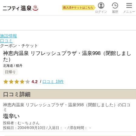
購入済チケットはこちら
ログイン
履歴
メニュー
施設情報
口コミ
クーポン・チケット
神恵内温泉 リフレッシュプラザ・温泉998（閉館しまし
た）
北海道 / 積丹
日帰り
4.2
/
口コミ 18件
口コミ詳細
神恵内温泉 リフレッシュプラザ・温泉998（閉館しました）の口コ
ミ
塩辛い
投稿者：む～ちょさん
投稿日：2004年09月10日 / 入浴日： - / 滞在時間： -