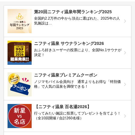
第20回ニフティ温泉年間ランキング2025
全国約2.2万件の中から頂点に選ばれた、2025年の人
気施設は…
ニフティ温泉 サウナランキング2026
おふろ好きユーザーの投票により、全国No.1サウナが
決定！
ニフティ温泉プレミアムクーポン
ノジマモバイル会員向け 通常よりもお得な「特別価
格」で人気の温泉を満喫できる！
【ニフティ温泉 百名湯2026】
行ってみたい施設に投票してプレゼントを当てよう！
（全10回開催 / 合計260名様）