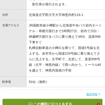
割引券が発行されます。
北海道古宇郡大字大字神恵内村116-1
住所
JR函館本線小樽駅から北海道中央バス岩内ターミ
交通アクセス
ナル・寿都方面行きで1時間27分、岩内で川白・
神威岬方面行きバスに乗り換えて48分、温泉998
下車すぐ
札樽自動車道の小樽ICを降りて、国道5号線を北
上する。余市市から国道229号線に乗り換えてさ
らに北上する。古平町で、左折して、道道998号
線（古平・神恵内線）で西へ向かう。トーマル峠
を越えて、神恵内漁港の手前
50台（無料）
駐車場
施設情報
この施設に口コミをする