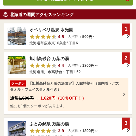
北海道の週間アクセスランキング
1
オベリベリ温泉 水光園
4.5
入浴料：
500円～
北海道帯広市東10条南5丁目6
2
旭川高砂台 万葉の湯
4.4
入浴料：
1800円～
北海道旭川市高砂台１丁目1-52
【旭川高砂台万葉の湯限定】入館料割引（館内着・バス
クーポン
タオル・フェイスタオル付き）
通常
1,800円
→
1,620円（10％OFF！）
他にも1個のクーポンがあります。
3
ふとみ銘泉 万葉の湯
3.9
入浴料：
1800円～