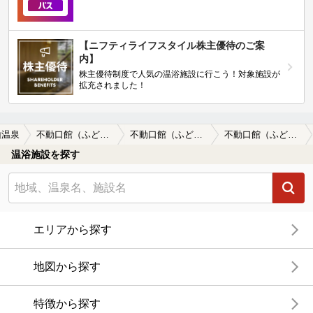
【ニフティライフスタイル株主優待のご案
内】
株主優待制度で人気の温浴施設に行こう！対象施設が
拡充されました！
山温泉
不動口館（ふどうぐちかん）
不動口館（ふどうぐちかん）の口コミ一覧
不動口館（ふどうぐちかん）の口コミ 部屋に案内されお茶も入れてくれず、部屋…
温浴施設を探す
エリアから探す
地図から探す
特徴から探す