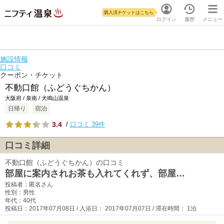
購入済チケットはこちら
ログイン
履歴
メニュー
施設情報
口コミ
クーポン・チケット
不動口館（ふどうぐちかん）
大阪府 / 泉南 / 犬鳴山温泉
日帰り
宿泊
3.4
/
口コミ 39件
口コミ詳細
不動口館（ふどうぐちかん）の口コミ
部屋に案内されお茶も入れてくれず、部屋…
投稿者：匿名さん
性別：男性
年代：40代
投稿日：2017年07月08日 / 入浴日： 2017年07月07日 / 滞在時間： 1泊