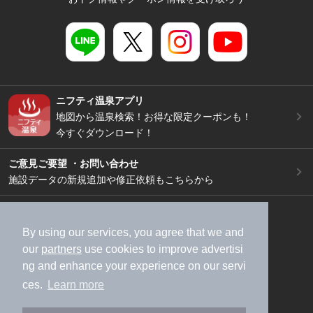
ニフティ温泉アプリ
地図から温泉検索！お得な限定クーポンも！
今すぐダウンロード！
ご意見ご要望 ・お問い合わせ
施設データの新規追加や修正依頼もこちらから
スマートフォン
/
PC
加盟店募集（資料請求）
広告出稿のご案内
By using our services, you agree that we and
our
partners
use cookies to improve advertisi
利用規約
ライフスタイルMEMBERS+規約
ng and enhance your experience on our servi
特定商取引法に基づく表記
ヘルプ
採用情報
ces.
Learn more
運営会社
個人情報保護ポリシー