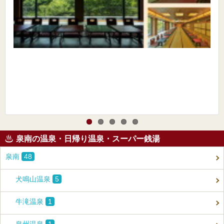
泉南の温泉・日帰り温泉・スーパー銭湯
泉南
48
犬鳴山温泉
5
牛滝温泉
1