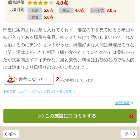
総合評価
4.0点
項目別
5.0点
4.0点
2.0点
お湯
施設
サービス
5.0点
飲食
部屋に案内されお茶も入れてくれず、部屋の中を見て回ると布団や
枕が入ってある場所を発見、枕シミだらけで汚いし臭いわでこれか
ら泊まるのにテンション下がった。綺麗好きな人間は無理だろうな
（笑）湯はよかったし料理（鱧が食べたくていたので）は美味かっ
たが接客態度イマイチかな。湯と景色、料理はお勧めなので個人的
には泊まりより日帰りの方がいい気がした。
2
参考になった！
人が
参考にしています
不動口館（ふどうぐちかん）の口コミ一覧に戻る
>
施設情報
この施設に口コミをする