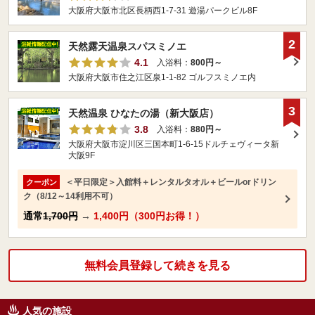
大阪府大阪市北区長柄西1-7-31 遊湯パークビル8F
2
天然露天温泉スパスミノエ
4.1
入浴料：
800円～
大阪府大阪市住之江区泉1-1-82 ゴルフスミノエ内
3
天然温泉 ひなたの湯（新大阪店）
3.8
入浴料：
880円～
大阪府大阪市淀川区三国本町1-6-15ドルチェヴィータ新
大阪9F
＜平日限定＞入館料＋レンタルタオル＋ビールorドリン
クーポン
ク（8/12～14利用不可）
通常
1,700円
→
1,400円（300円お得！）
無料会員登録して続きを見る
人気の施設