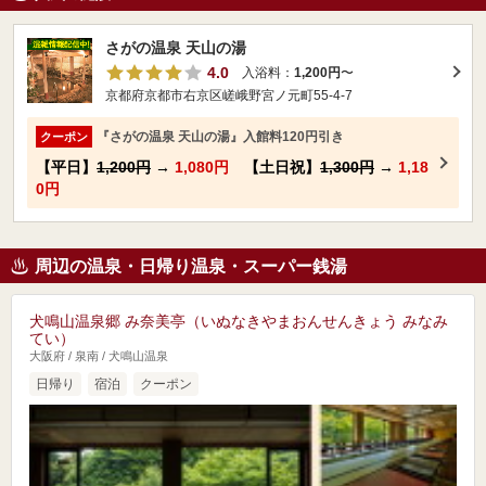
さがの温泉 天山の湯
4.0
入浴料：
1,200円
〜
京都府京都市右京区嵯峨野宮ノ元町55-4-7
『さがの温泉 天山の湯』入館料120円引き
クーポン
【平日】
1,200円
→
1,080円
【土日祝】
1,300円
→
1,18
0円
周辺の温泉・日帰り温泉・スーパー銭湯
犬鳴山温泉郷 み奈美亭（いぬなきやまおんせんきょう みなみ
てい）
大阪府 / 泉南 / 犬鳴山温泉
日帰り
宿泊
クーポン