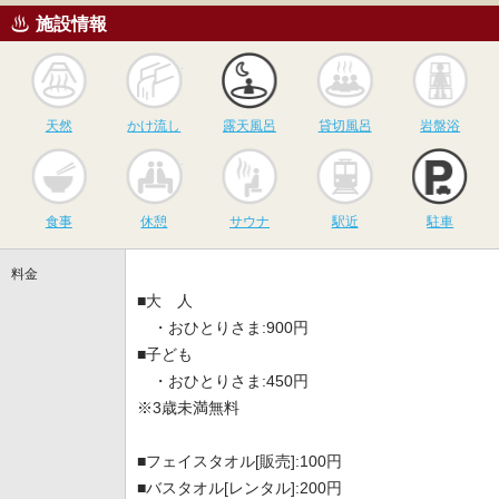
施設情報
天然
かけ流し
露天風呂
貸切風呂
岩
天然
かけ流し
露天風呂
貸切風呂
岩盤浴
食事
休憩
サウナ
駅近
駐
食事
休憩
サウナ
駅近
駐車
料金
■大 人
・おひとりさま:900円
■子ども
・おひとりさま:450円
※3歳未満無料
■フェイスタオル[販売]:100円
■バスタオル[レンタル]:200円