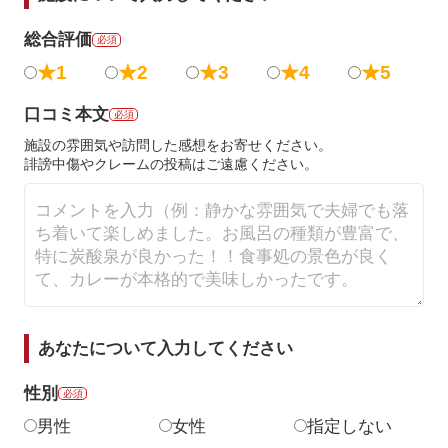
総合評価
必須
★1
★2
★3
★4
★5
口コミ本文
必須
施設の雰囲気や訪問した感想をお寄せください。
誹謗中傷やクレームの投稿はご遠慮ください。
あなたについて入力してください
性別
必須
男性
女性
指定しない