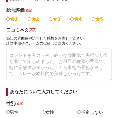
総合評価
必須
★1
★2
★3
★4
★5
口コミ本文
必須
施設の雰囲気や訪問した感想をお寄せください。
誹謗中傷やクレームの投稿はご遠慮ください。
あなたについて入力してください
性別
必須
男性
女性
指定しない