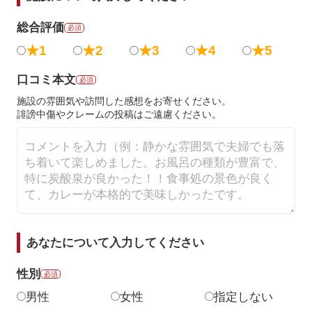
総合評価
必須
★1
★2
★3
★4
★5
口コミ本文
必須
施設の雰囲気や訪問した感想をお寄せください。
誹謗中傷やクレームの投稿はご遠慮ください。
あなたについて入力してください
性別
必須
男性
女性
指定しない