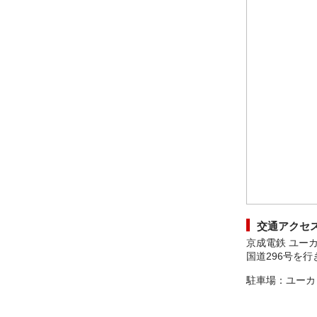
交通アクセ
京成電鉄 ユー
国道296号を
駐車場：ユーカリ