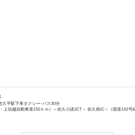
ス
佐久平駅下車タクシー･バス30分
・上信越自動車道150ｋｍ）～佐久小諸JCT～ 佐久南IC～（国道142号