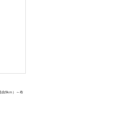
経由9kｍ）～布