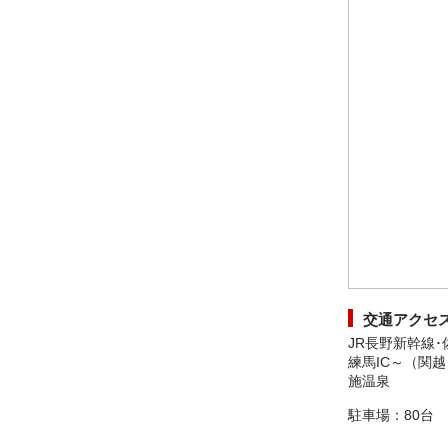
交通アクセ
JR長野新幹線･
練馬IC～（関越
施温泉
駐車場：80台