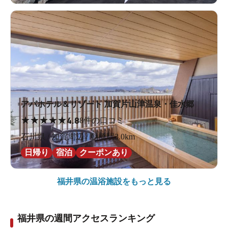
アパホテル＆リゾート 加賀片山津温泉・佳水郷
★
★
★
★
★
4.8
8件の口コミ
石川県 / 加賀周辺 / 動橋駅3.0km
日帰り
宿泊
クーポンあり
福井県の
温浴施設をもっと見る
福井県の週間アクセスランキング