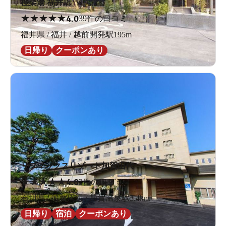
極楽湯 福井店
★
★
★
★
★
4.0
39件の口コミ
福井県 / 福井 / 越前開発駅195m
日帰り
クーポンあり
リブマックスリゾート加賀山代
★
★
★
★
★
4.0
2件の口コミ
石川県 / 加賀周辺 / 加賀温泉駅3.4km
日帰り
宿泊
クーポンあり