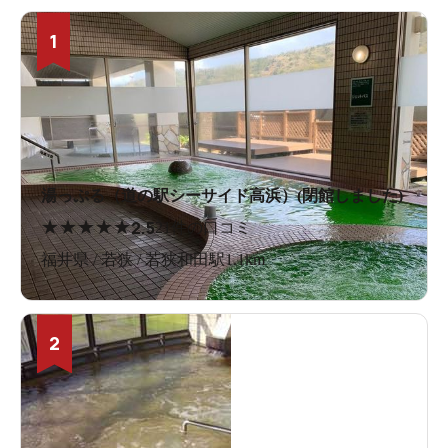
1
湯っぷる（道の駅シーサイド高浜）(閉館しました)
★
★
★
★
★
2.5
21件の口コミ
福井県 / 若狭 / 若狭和田駅1.1km
2