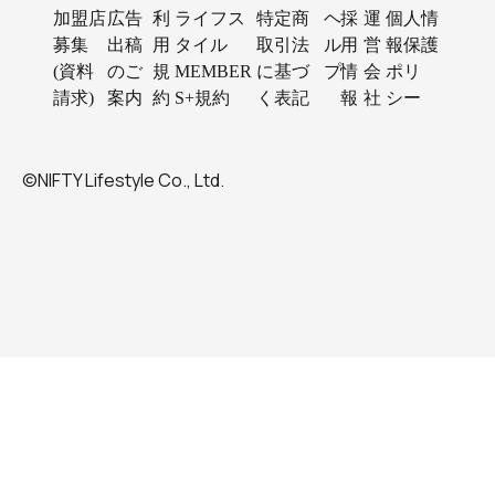
加盟店
広告
利
ライフス
特定商
ヘ
採
運
個人情
募集
出稿
用
タイル
取引法
ル
用
営
報保護
(資料
のご
規
MEMBER
に基づ
プ
情
会
ポリ
請求)
案内
約
S+規約
く表記
報
社
シー
©NIFTY Lifestyle Co., Ltd.