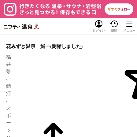
ログイン
履歴
メニュー
花みずき温泉 鮨一(閉館しました)
福
井
県
/
鯖
江
/
ス
ポ
ー
ツ