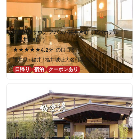
天然温泉サウナ アパスパ福井片町（アパホテル
〈福井片町〉）
★
★
★
★
★
4.2
6件の口コミ
福井県 / 福井 / 福井城址大名町駅253m
日帰り
宿泊
クーポンあり