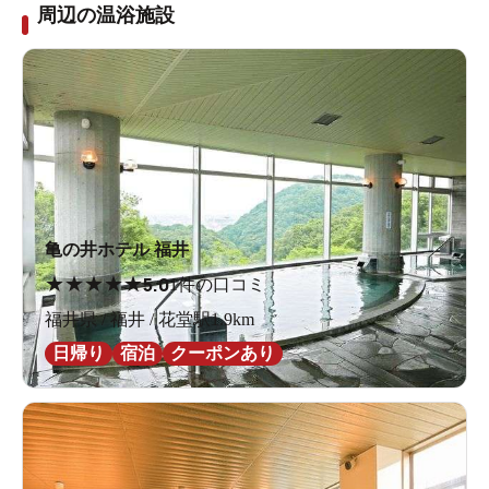
周辺の温浴施設
亀の井ホテル 福井
★
★
★
★
★
5.0
1件の口コミ
福井県 / 福井 / 花堂駅1.9km
日帰り
宿泊
クーポンあり