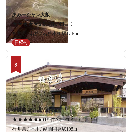
あみーシャン大飯
★
★
★
★
★
2.5
13件の口コミ
福井県 / 若狭 / 若狭本郷駅1.1km
日帰り
3
極楽湯 福井店
★
★
★
★
★
4.0
39件の口コミ
福井県 / 福井 / 越前開発駅195m