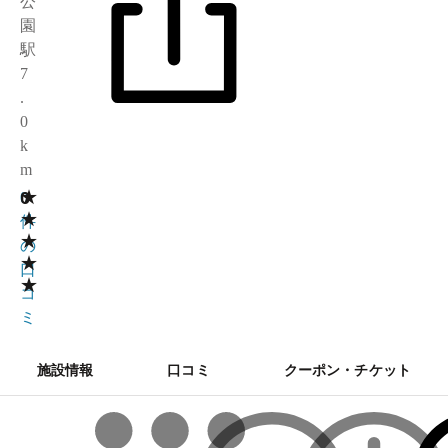
公
園
駅
7
.
0
k
m
★
0
0
★
件
★
の
★
口
★
コ
ミ
施設情報
口コミ
クーポン・チケット