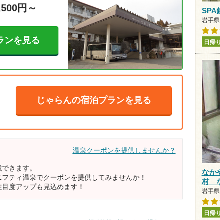
,500円～
SP
岩手県 
ランを見る
日帰
じゃらんの宿泊プランを見る
温泉クーポンを提供しませんか？
載できます。
なか
ニフティ温泉でクーポンを提供してみませんか！
村 
注目度アップも見込めます！
岩手県 
日帰