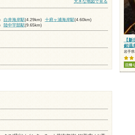
大きな地図で見る
)
白井海岸駅
(4.29km)
十府ヶ浦海岸駅
(4.60km)
)
陸中宇部駅
(9.65km)
【新
鉛温
岩手県 
日帰