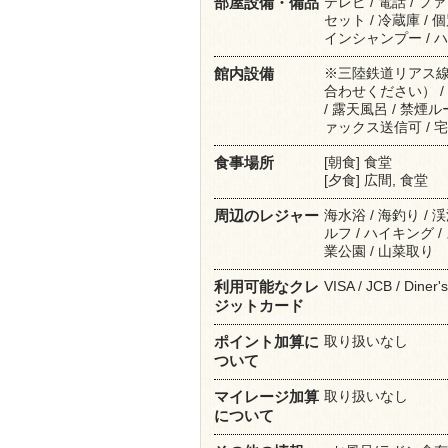
テレビ / 電話 / フ
部屋設備・備品
セット / 冷蔵庫 / 
インシャンプー / ハ
※三陸鉄道リアス
館内設備
合わせください） / レ
/ 露天風呂 / 禁煙ル
ァックス送信可 / 宅
[朝食] 食堂
食事場所
[夕食] 広間, 食堂
海水浴 / 海釣り / 
周辺のレジャー
ルフ / ハイキング / 
業公園 / 山菜取り
VISA / JCB / Diner
利用可能なクレ
ジットカード
取り扱いなし
ポイント加算に
ついて
取り扱いなし
マイレージ加算
について