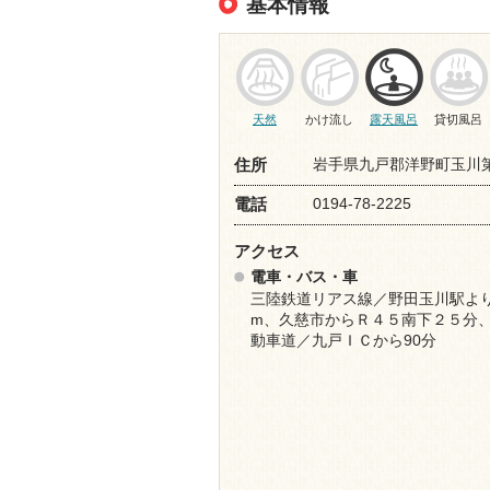
基本情報
天然
かけ流し
露天風呂
貸切風呂
岩手県九戸郡洋野町玉川第2
住所
0194-78-2225
電話
アクセス
電車・バス・車
三陸鉄道リアス線／野田玉川駅よ
m、久慈市からＲ４５南下２５分
動車道／九戸ＩＣから90分