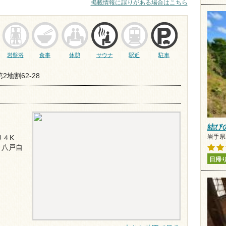
掲載情報に誤りがある場合はこちら
岩盤浴
食事
休憩
サウナ
駅近
駐車
地割62-28
結び
岩手県 
り４K
、八戸自
日帰