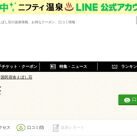
えぼし荘の温泉情報、お得なクーポン、口コミ情報
子チケット・クーポン
特集・ニュース
ランキン
国民宿舎えぼし荘
荘
口
クセス
口コミ(0)
温泉レポート