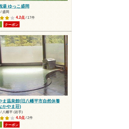
A銭湯 ゆっこ盛岡
/ 盛岡
4.2点
/ 17件
り
クーポン
やま温泉館(旧八幡平市自然休養
なかやま荘)
/ 八幡平 (岩手)
4.0点
/ 2件
り
クーポン