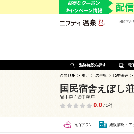
国民宿舎
温浴施設を探す
電
温泉TOP
>
東北
>
岩手県
>
陸中海岸
>
国民宿舎えぼし
岩手県 / 陸中海岸
0.0
/ 0件
宿泊プラン
施設情報・ア