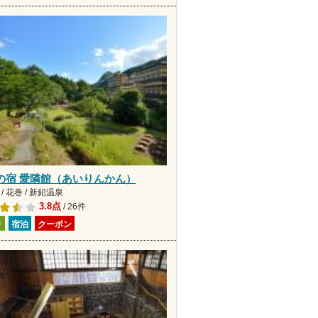
の宿 愛隣館（あいりんかん）
/ 花巻 / 新鉛温泉
3.8点
/ 26件
り
宿泊
クーポン