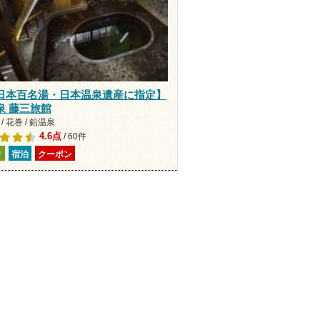
日本百名湯・日本温泉遺産に指定】
泉 藤三旅館
/ 花巻 / 鉛温泉
4.6点
/ 60件
り
宿泊
クーポン