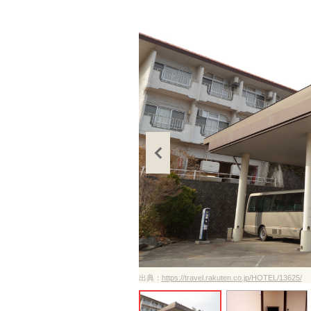
ださい
出典：
https://travel.rakuten.co.jp/HOTEL/13625/