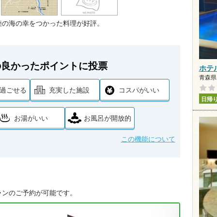
陸の海の幸をつかった料理が好評。
の良かったポイントに投票
ホテ
青森県 
過ごせる
充実した施設
コスパがいい
日帰
お湯がいい
お風呂が開放的
この機能について
ランのご予約が可能です。