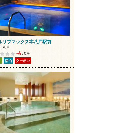
ルリブマックス本八戸駅前
/ 八戸
-点
/ 0件
り
宿泊
クーポン