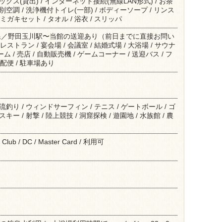
ァックス(貸出) / インターネット接続(無線LAN形式) / お茶
個別空調 / 洗浄機付トイレ(一部) / ボディーソープ / リンス
ミガキセット / タオル / 浴衣 / スリッパ
線／野田玉川駅〜当館の送迎あり（前日までに直接お問い
ストラン / 宴会場 / 会議室 / 結婚式場 / 大浴場 / サウナ
ーム / 売店 / 自動販売機 / ゲームコーナー / 送迎バス / フ
配便 / 駐車場あり
渓流釣り / ウィンドサーフィン / テニス / ゲートボール / ゴ
スキー / 射撃 / 陸上競技 / 洞窟探検 / 遊園地 / 水族館 / 農
's Club / DC / Master Card / 利用可