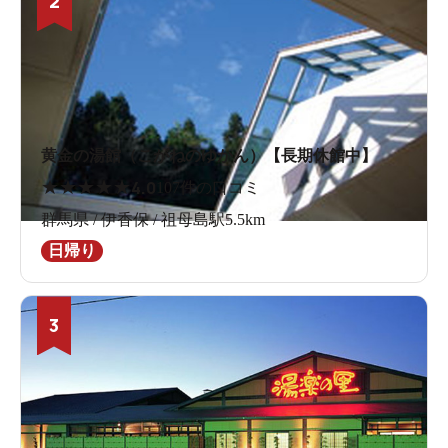
2
黄金の湯館（こがねのゆかん）【長期休館中】
★
★
★
★
★
4.0
107件の口コミ
群馬県 / 伊香保 / 祖母島駅5.5km
日帰り
3