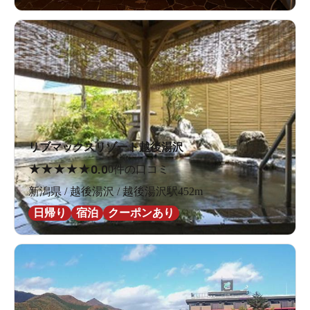
リブマックスリゾート越後湯沢
★
★
★
★
★
0.0
0件の口コミ
新潟県 / 越後湯沢 / 越後湯沢駅452m
日帰り
宿泊
クーポンあり