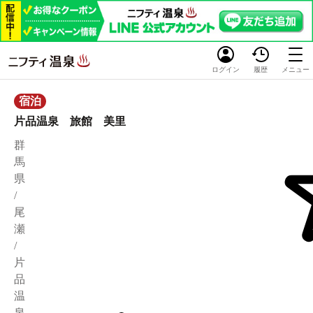
ログイン
履歴
メニュー
宿泊
片品温泉 旅館 美里
群
馬
県
/
尾
瀬
/
片
品
温
泉