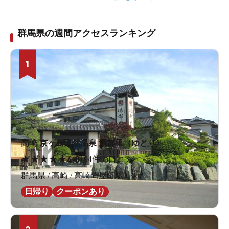
群馬県の週間アクセスランキング
1
高崎 京ヶ島天然温泉 湯都里（ゆとり）
★
★
★
★
★
4.0
194件の口コミ
群馬県 / 高崎 / 高崎問屋町駅3.3km
日帰り
クーポンあり