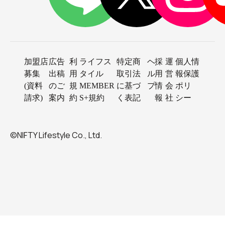
加盟店
広告
利
ライフス
特定商
ヘ
採
運
個人情
募集
出稿
用
タイル
取引法
ル
用
営
報保護
(資料
のご
規
MEMBER
に基づ
プ
情
会
ポリ
請求)
案内
約
S+規約
く表記
報
社
シー
©NIFTY Lifestyle Co., Ltd.