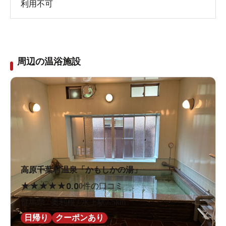
利用不可
周辺の温浴施設
高原千葉村温泉「かもしかの湯」
★
★
★
★
★
0.0
0件の口コミ
群馬県 / 奥利根 / 水上駅7.5km
日帰り
クーポンあり