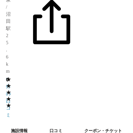
/
沼
田
駅
2
5
.
6
k
m
★
0
0
★
件
★
の
★
口
★
コ
ミ
施設情報
口コミ
クーポン・チケット