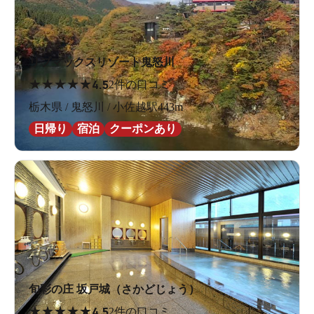
リブマックスリゾート鬼怒川
★
★
★
★
★
4.5
2件の口コミ
栃木県 / 鬼怒川 / 小佐越駅443m
日帰り
宿泊
クーポンあり
旬彩の庄 坂戸城（さかどじょう）
★
★
★
★
★
4.5
2件の口コミ