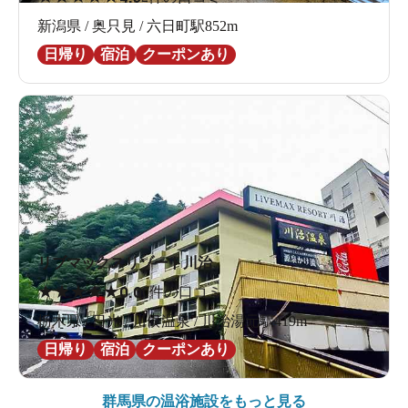
新潟県 / 奥只見 / 六日町駅852m
日帰り
宿泊
クーポンあり
リブマックスリゾート川治
★
★
★
★
★
0.0
0件の口コミ
栃木県 / 日光 / 川俣温泉 / 川治湯元駅419m
日帰り
宿泊
クーポンあり
群馬県の
温浴施設をもっと見る