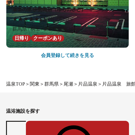
湯楽の里 伊勢崎店（ゆらのさと）
★
★
★
★
★
4.1
80件の口コミ
群馬県 / 桐生 / 新伊勢崎駅2.8km
日帰り
クーポンあり
会員登録して続きを見る
温泉TOP
＞
関東
＞
群馬県
＞
尾瀬
＞
片品温泉
＞
片品温泉 旅
温浴施設を探す