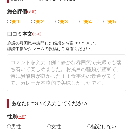
総合評価
必須
★1
★2
★3
★4
★5
口コミ本文
必須
施設の雰囲気や訪問した感想をお寄せください。
誹謗中傷やクレームの投稿はご遠慮ください。
あなたについて入力してください
性別
必須
男性
女性
指定しない