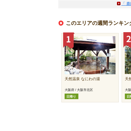
「 
このエリアの週間ランキン
天然温泉 なにわの湯
天
大阪府 / 大阪市北区
大阪
日帰り
日