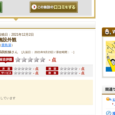
投稿日：2021年12月2日
施設外観
（
鹿島湯
）
鸚鵡鮟鱇さん
[入浴日： 2021年9月23日 / 滞在時間： - ]
- 点
- 点
- 点
- 点
- 点
にしています