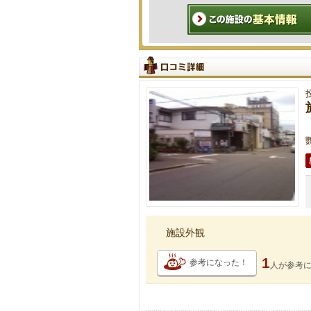
施設外観
1
参考になった！
人が
参考