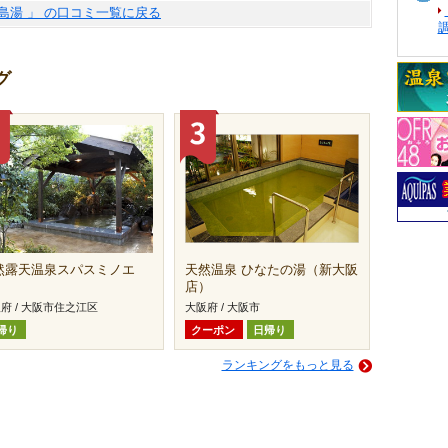
鹿島湯 」 の口コミ一覧に戻る
グ
然露天温泉スパスミノエ
天然温泉 ひなたの湯（新大阪
店）
府 / 大阪市住之江区
大阪府 / 大阪市
帰り
クーポン
日帰り
ランキングをもっと見る