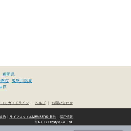
福岡県
湯布院
鬼怒川温泉
神戸
口コミガイドライン
|
ヘルプ
|
お問い合わせ
規約
|
ライフスタイルMEMBERS+規約
|
採用情報
© NIFTY Lifestyle Co., Ltd.