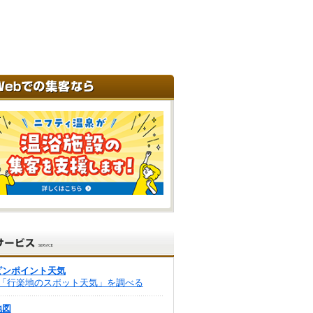
ピンポイント天気
「行楽地のスポット天気」を調べる
地図