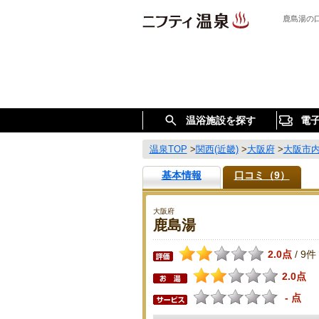
鹿島湯の
温浴施設を探す
電
温泉TOP
>
関西(近畿)
>
大阪府
>
大阪市
基本情報
口コミ（9）
大阪府
鹿島湯
2.0点
9件
/
2.0点
- 点