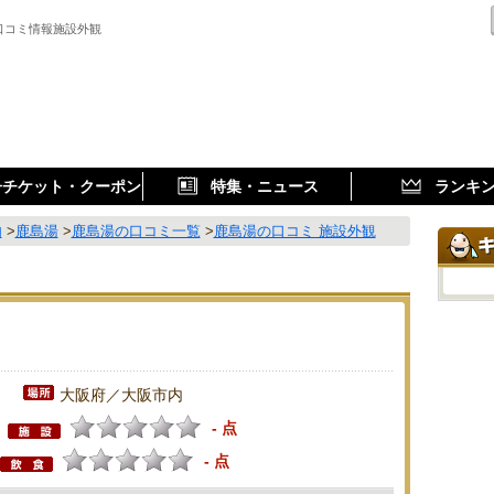
口コミ情報施設外観
子チケット・クーポン
特集・ニュース
ランキ
内
>
鹿島湯
>
鹿島湯の口コミ一覧
>
鹿島湯の口コミ 施設外観
大阪府／大阪市内
- 点
- 点