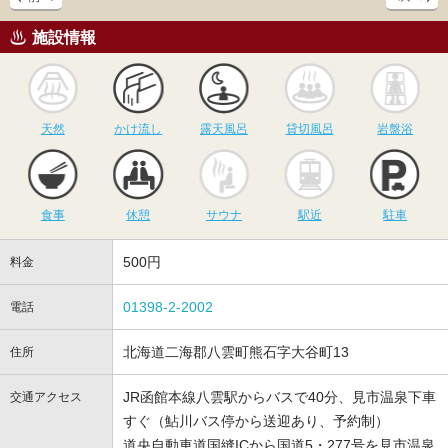
施設情報
天然
かけ流し
露天風呂
貸切風呂
岩
天然
かけ流し
露天風呂
貸切風呂
岩盤浴
食事
休憩
サウナ
駅近
駐
食事
休憩
サウナ
駅近
駐車
500円
料金
01398-2-2002
電話
北海道二海郡八雲町熊石字大谷町13
住所
JR函館本線八雲駅からバスで40分、見市温泉下車
交通アクセス
すぐ（鮎川バス停から送迎あり、予約制）
道央自動車道国縫ICから国道5・277号を見市温泉