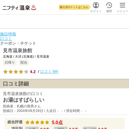
購入済チケットはこちら
ログイン
履歴
メニュー
施設情報
口コミ
クーポン・チケット
見市温泉旅館
北海道 / 大沼 (北海道) / 見市温泉
日帰り
宿泊
4.2
/
口コミ 8件
口コミ詳細
見市温泉旅館の口コミ
お湯はすばらしい
投稿者：札幌の熊男さん
投稿日：2004年09月28日 / 入浴日： - / 滞在時間： -
総合評価
5.0点
項目別