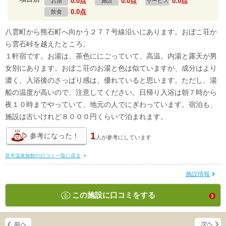
0.0点
0.0点
0.0点
お湯
施設
サービス
0.0点
飲食
八雲町から熊石町へ向かう２７７号線沿いにあります。おぼこ荘か
ら雲石峠を越えたところ。
１軒宿です。お湯は、茶色ににごっていて、高温。内湯と露天が男
女別にあります。おぼこ荘のお湯と色は似ていますが、成分はより
濃く、入浴後のさっぱり感は、優れていると思います。ただし、湯
船の温度が高いので、注意してください。日帰り入浴は朝７時から
夜１０時までやっていて、地元の人でにぎわっています。宿泊も、
施設は古いけれど８０００円くらいで泊まれます。
1
参考になった！
人が
参考にしています
見市温泉旅館の口コミ一覧に戻る
>
施設情報
この施設に口コミをする