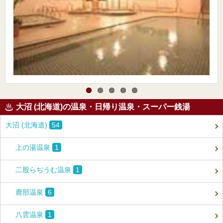
大沼 (北海道)の温泉・日帰り温泉・スーパー銭湯
大沼 (北海道)
54
上の湯温泉
1
二股らぢうむ温泉
1
鹿部温泉
6
八雲温泉
1