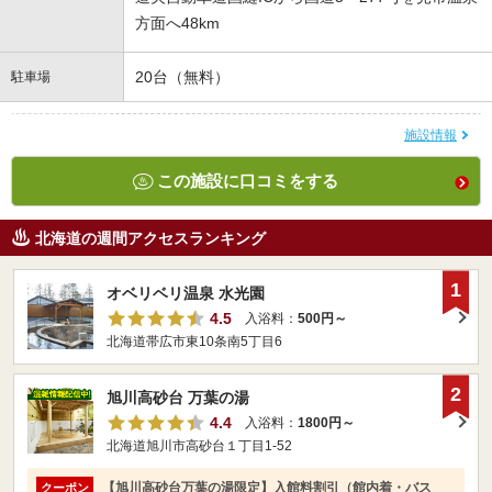
方面へ48km
20台（無料）
駐車場
施設情報
この施設に口コミをする
北海道の週間アクセスランキング
1
オベリベリ温泉 水光園
4.5
入浴料：
500円～
北海道帯広市東10条南5丁目6
2
旭川高砂台 万葉の湯
4.4
入浴料：
1800円～
北海道旭川市高砂台１丁目1-52
【旭川高砂台万葉の湯限定】入館料割引（館内着・バス
クーポン