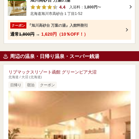
旭川高砂台 万葉の湯
4.4
入浴料：
1,800円
〜
北海道旭川市高砂台１丁目1-52
『旭川高砂台 万葉の湯』入館料割引
クーポン
通常
1,800円
→
1,620円（10％OFF！）
周辺の温泉・日帰り温泉・スーパー銭湯
リブマックスリゾート函館 グリーンピア大沼
北海道 / 大沼 (北海道)
日帰り
宿泊
クーポン