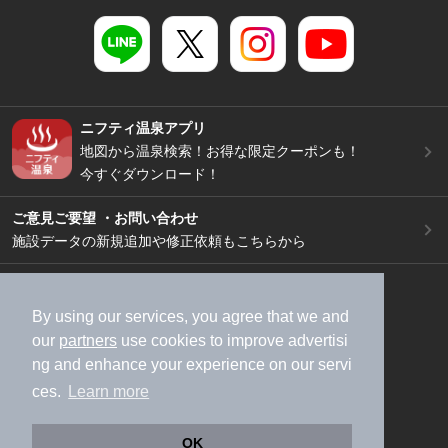
ニフティ温泉アプリ
地図から温泉検索！お得な限定クーポンも！
今すぐダウンロード！
ご意見ご要望 ・お問い合わせ
施設データの新規追加や修正依頼もこちらから
スマートフォン
/
PC
加盟店募集（資料請求）
広告出稿のご案内
By using our services, you agree that we and
our
partners
use cookies to improve advertisi
利用規約
ライフスタイルMEMBERS+規約
ng and enhance your experience on our servi
特定商取引法に基づく表記
ヘルプ
採用情報
ces.
Learn more
運営会社
個人情報保護ポリシー
©NIFTY Lifestyle Co., Ltd.
OK