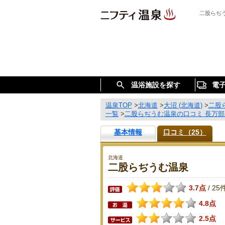
二股らぢ
温浴施設を探す
電
温泉TOP
>
北海道
>
大沼 (北海道)
>
二股
一覧
>
二股らぢうむ温泉の口コミ 長万部
基本情報
口コミ（25）
北海道
二股らぢうむ温泉
3.7点
25
/
4.8点
2.5点