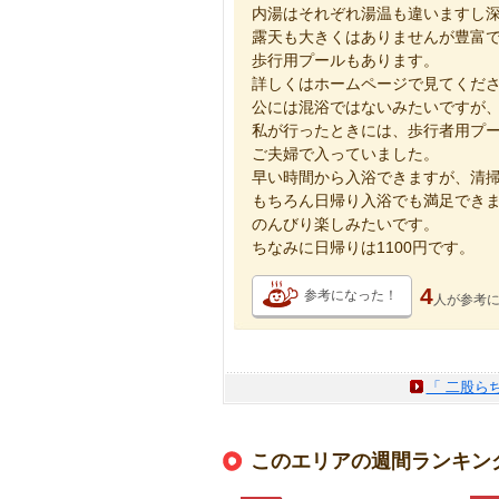
内湯はそれぞれ湯温も違いますし
露天も大きくはありませんが豊富
歩行用プールもあります。
詳しくはホームページで見てくだ
公には混浴ではないみたいですが
私が行ったときには、歩行者用プ
ご夫婦で入っていました。
早い時間から入浴できますが、清
もちろん日帰り入浴でも満足でき
のんびり楽しみたいです。
ちなみに日帰りは1100円です。
4
参考になった！
人が
参考
「 二股ら
このエリアの週間ランキン