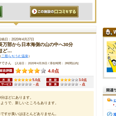
投稿日：2020年4月27日
長万部から日本海側の山の中へ30分
ほど…
（
二股らぢうむ温泉
）
ひでさん
[入浴日： 2020年4月26日 / 滞在時間： 2時間以内]
4.0点
5.0点
3.0点
- 点
- 点
0分ほどにあります。
るようで、新しいところもあります。
いですが臭いはほとんどありません。