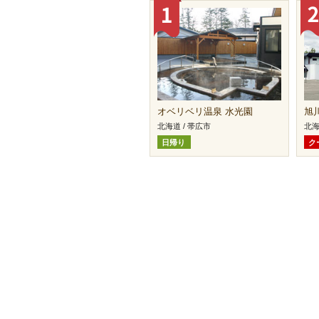
オベリベリ温泉 水光園
旭
北海道 / 帯広市
北海
日帰り
ク