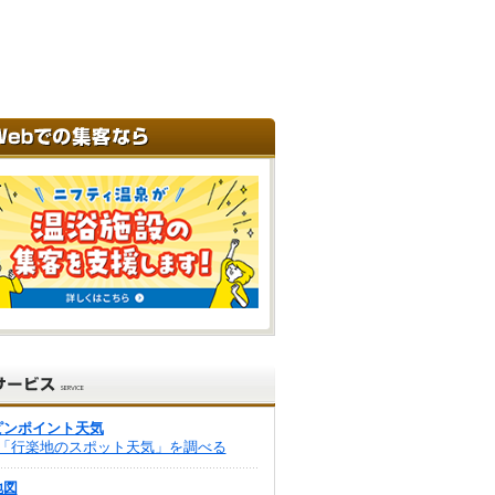
ピンポイント天気
「行楽地のスポット天気」を調べる
地図