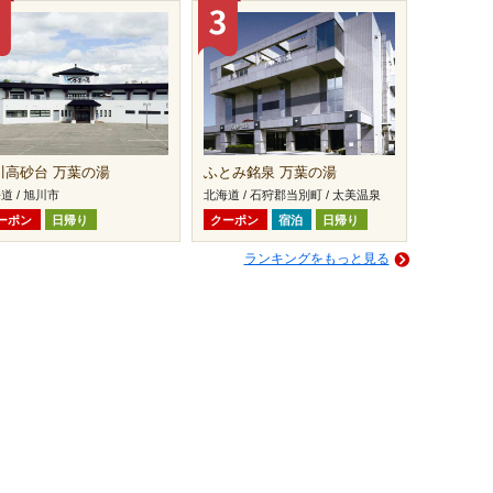
川高砂台 万葉の湯
ふとみ銘泉 万葉の湯
道 / 旭川市
北海道 / 石狩郡当別町 / 太美温泉
ーポン
日帰り
クーポン
宿泊
日帰り
ランキングをもっと見る