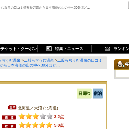
うむ温泉の口コミ情報長万部から日本海側の山の中へ30分ほど…
子チケット・クーポン
特集・ニュース
ランキ
らぢうむ温泉
>
二股らぢうむ温泉
>
二股らぢうむ温泉の口コミ
から日本海側の山の中へ30分ほど…
件
北海道／大沼 (北海道)
3.2点
5.0点