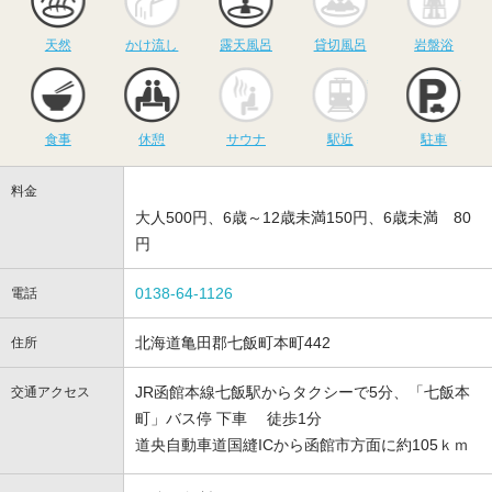
天然
かけ流し
露天風呂
貸切風呂
岩盤浴
食事
休憩
サウナ
駅近
駐
食事
休憩
サウナ
駅近
駐車
料金
大人500円、6歳～12歳未満150円、6歳未満 80
円
0138-64-1126
電話
北海道亀田郡七飯町本町442
住所
JR函館本線七飯駅からタクシーで5分、「七飯本
交通アクセス
町」バス停 下車 徒歩1分
道央自動車道国縫ICから函館市方面に約105ｋｍ