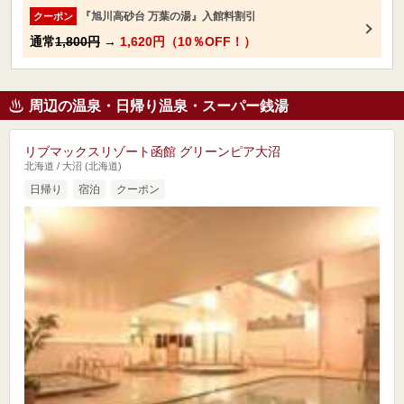
『旭川高砂台 万葉の湯』入館料割引
クーポン
通常
1,800円
→
1,620円（10％OFF！）
周辺の温泉・日帰り温泉・スーパー銭湯
リブマックスリゾート函館 グリーンピア大沼
北海道 / 大沼 (北海道)
日帰り
宿泊
クーポン