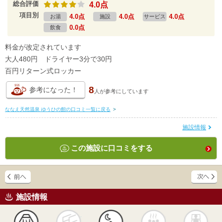
総合評価
4.0点
項目別
4.0点
4.0点
4.0点
お湯
施設
サービス
0.0点
飲食
料金が改定されています
大人480円 ドライヤー3分で30円
百円リターン式ロッカー
8
参考になった！
人が
参考にしています
ななえ天然温泉 ゆうひの館の口コミ一覧に戻る
>
施設情報
この施設に口コミをする
施設情報
天然
かけ流し
露天風呂
貸切風呂
岩