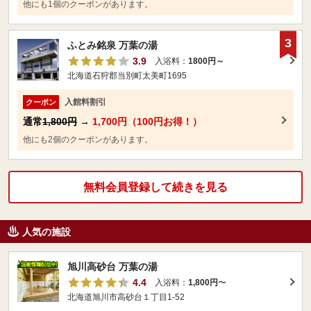
他にも1個のクーポンがあります。
3
ふとみ銘泉 万葉の湯
3.9
入浴料：
1800円～
北海道石狩郡当別町太美町1695
入館料割引
クーポン
通常
1,800円
→
1,700円（100円お得！）
他にも2個のクーポンがあります。
無料会員登録して続きを見る
人気の施設
旭川高砂台 万葉の湯
4.4
入浴料：
1,800円
〜
北海道旭川市高砂台１丁目1-52