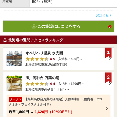
50台（無料）
駐車場
施設情報
この施設に口コミをする
北海道の週間アクセスランキング
1
オベリベリ温泉 水光園
4.5
入浴料：
500円～
北海道帯広市東10条南5丁目6
2
旭川高砂台 万葉の湯
4.4
入浴料：
1800円～
北海道旭川市高砂台１丁目1-52
【旭川高砂台万葉の湯限定】入館料割引（館内着・バス
クーポン
タオル・フェイスタオル付き）
通常
1,800円
→
1,620円（10％OFF！）