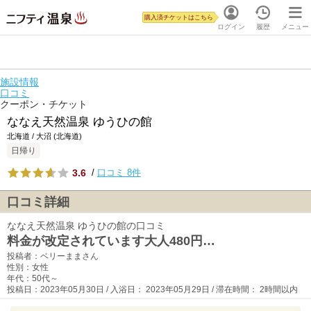
購入済チケットはこちら
ログイン
履歴
メニュー
施設情報
口コミ
クーポン・チケット
ななえ天然温泉 ゆうひの館
北海道 / 大沼 (北海道)
日帰り
3.6
/
口コミ 8件
口コミ詳細
ななえ天然温泉 ゆうひの館の口コミ
料金が改定されています大人480円…
投稿者：ベリーままさん
性別：女性
年代：50代～
投稿日：2023年05月30日 / 入浴日： 2023年05月29日 / 滞在時間： 2時間以内