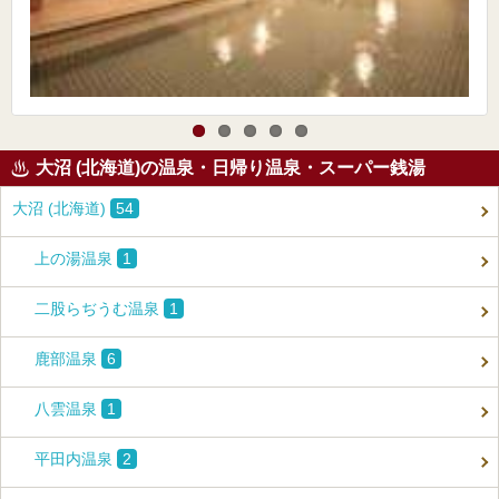
大沼 (北海道)の温泉・日帰り温泉・スーパー銭湯
大沼 (北海道)
54
上の湯温泉
1
二股らぢうむ温泉
1
鹿部温泉
6
八雲温泉
1
平田内温泉
2