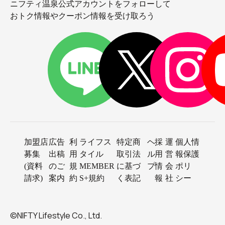
ニフティ温泉公式アカウントをフォローして
おトク情報やクーポン情報を受け取ろう
加盟店
広告
利
ライフス
特定商
ヘ
採
運
個人情
募集
出稿
用
タイル
取引法
ル
用
営
報保護
(資料
のご
規
MEMBER
に基づ
プ
情
会
ポリ
請求)
案内
約
S+規約
く表記
報
社
シー
©NIFTY Lifestyle Co., Ltd.