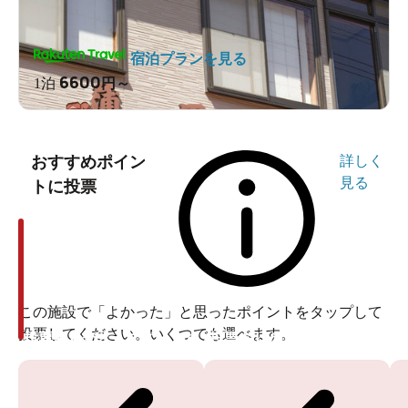
宿泊プランを見る
6600
1泊
円～
おすすめポイン
詳しく
見る
トに投票
この施設で「よかった」と思ったポイントをタップして
投票してください。いくつでも選べます。
投票ありがとうございます
投票ありがとうございます