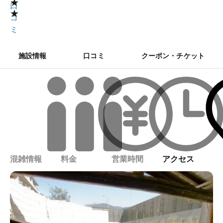
★
口
★
コ
ミ
施設情報
口コミ
クーポン・チケット
混雑情報
料金
営業時間
アクセス