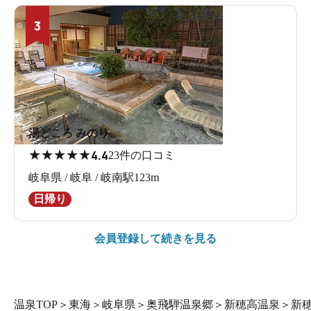
3
湯どころ みのり
★
★
★
★
★
4.4
23件の口コミ
岐阜県 / 岐阜 / 岐南駅123m
日帰り
会員登録して続きを見る
温泉TOP
＞
東海
＞
岐阜県
＞
奥飛騨温泉郷
＞
新穂高温泉
＞
新