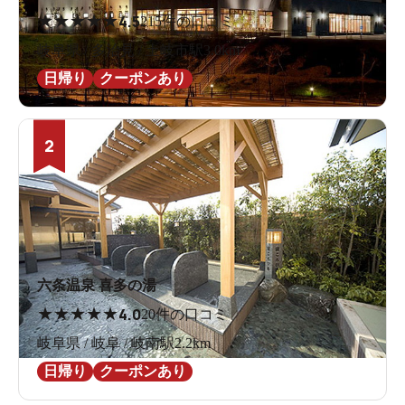
★
★
★
★
★
4.5
215件の口コミ
岐阜県 / 多治見 / 土岐市駅3.0km
日帰り
クーポンあり
2
六条温泉 喜多の湯
★
★
★
★
★
4.0
20件の口コミ
岐阜県 / 岐阜 / 岐南駅2.2km
日帰り
クーポンあり