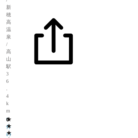
新
穂
高
温
泉
/
高
山
駅
3
6
.
4
k
m
★
0
0
★
件
★
の