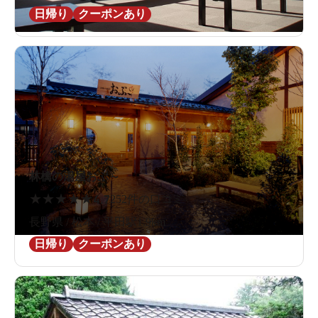
日帰り
クーポンあり
林檎の湯屋おぶ～
★
★
★
★
★
4.7
252件の口コミ
長野県 / 松本 / 平田駅1.9km
日帰り
クーポンあり