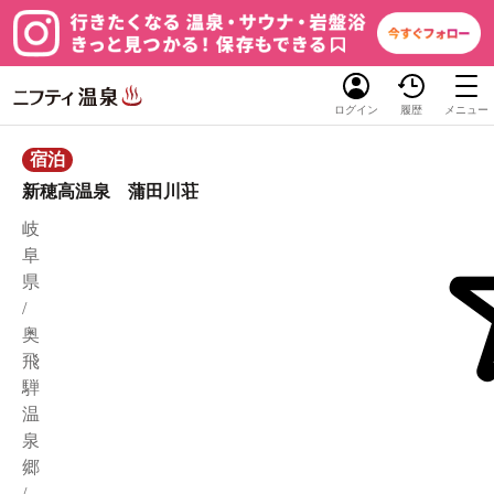
ログイン
履歴
メニュー
宿泊
新穂高温泉 蒲田川荘
岐
阜
県
/
奥
飛
騨
温
泉
郷
/