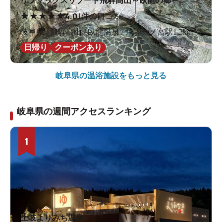
リブマックスリゾート飛騨高山～臥龍の郷～
★
★
★
★
★
4.0
1件の口コミ
岐阜県 / 飛騨高山 / 臥龍温泉 / 飛騨一ノ宮駅1.3km
日帰り
クーポンあり
岐阜県の
温浴施設をもっと見る
岐阜県の週間アクセスランキング
1
土岐よりみち温泉