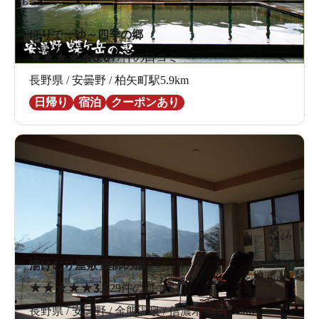
ほりでーゆ～四季の郷
★
★
★
★
★
3.6
17件の口コミ
長野県 / 安曇野 / 柏矢町駅5.9km
日帰り
宿泊
クーポンあり
湯けむり屋敷 薬師の湯
★
★
★
★
★
3.5
29件の口コミ
長野県 / 安曇野 / 金熊温泉 / 信濃木崎駅3.4km