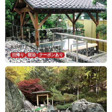
クア・アンド・ホテル 信州健康ランド
★
★
★
★
★
4.6
16件の口コミ
長野県 / 松本 / 村井駅424m
日帰り
宿泊
クーポンあり