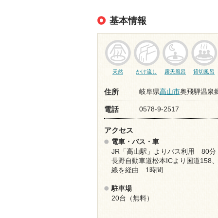
基本情報
天然
かけ流し
露天風呂
貸切風呂
岐阜県
高山市
奥飛騨温泉
住所
0578-9-2517
電話
アクセス
電車・バス・車
JR「高山駅」よりバス利用 80分
長野自動車道松本ICより国道158、
線を経由 1時間
駐車場
20台（無料）