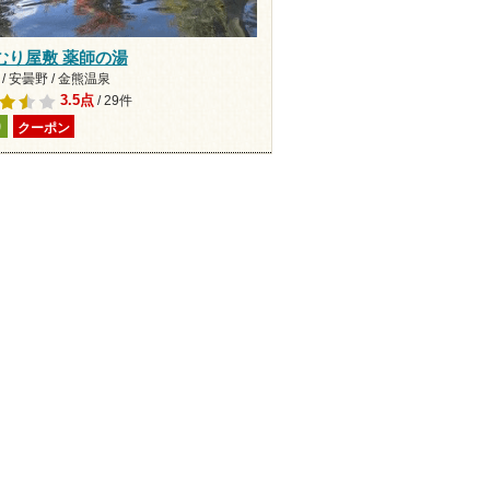
むり屋敷 薬師の湯
/ 安曇野 / 金熊温泉
3.5点
/ 29件
り
クーポン