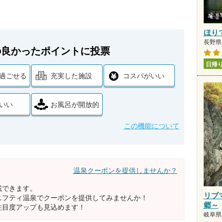
ほり
長野県 
の良かったポイントに投票
日帰
過ごせる
充実した施設
コスパがいい
いい
お風呂が開放的
この機能について
温泉クーポンを提供しませんか？
載できます。
リブ
ニフティ温泉でクーポンを提供してみませんか！
郷～
注目度アップも見込めます！
岐阜県 