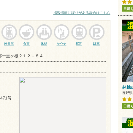
日帰
掲載情報に誤りがある場合はこちら
岩盤浴
食事
休憩
サウナ
駅近
駐車
郷一重ヶ根２１２－８４
林檎
長野県 
471号
日帰