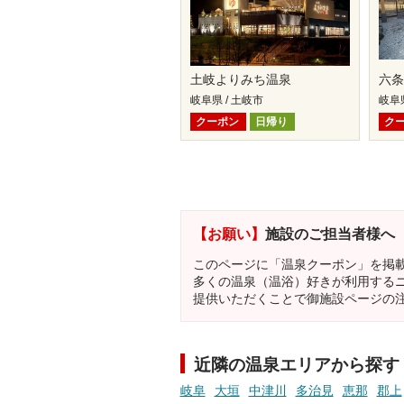
土岐よりみち温泉
六条
岐阜県 / 土岐市
岐阜県
クーポン
日帰り
ク
【お願い】
施設のご担当者様へ
このページに「温泉クーポン」を掲
多くの温泉（温浴）好きが利用する
提供いただくことで御施設ページの
近隣の温泉エリアから探す
岐阜
大垣
中津川
多治見
恵那
郡上