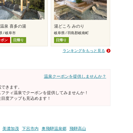
温泉 喜多の湯
湯どころ みのり
 / 岐阜市
岐阜県 / 羽島郡岐南町
ーポン
日帰り
日帰り
ランキングをもっと見る
温泉クーポンを提供しませんか？
載できます。
ニフティ温泉でクーポンを提供してみませんか！
注目度アップも見込めます！
美濃加茂
下呂市内
奥飛騨温泉郷
飛騨高山