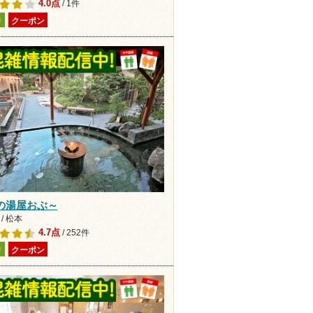
4.0点
/ 1件
り
クーポン
の湯屋おぶ～
/ 松本
4.7点
/ 252件
り
クーポン