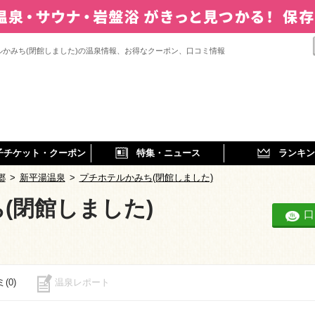
ルかみち(閉館しました)の温泉情報、お得なクーポン、口コミ情報
子チケット・クーポン
特集・ニュース
ランキン
郷
>
新平湯温泉
>
プチホテルかみち(閉館しました)
(閉館しました)
口
(0)
温泉レポート