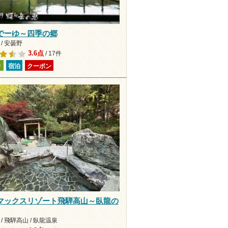
でーゆ～四季の郷
/ 安曇野
3.6点
/ 17件
り
宿泊
クーポン
マックスリゾート飛騨高山～臥龍の
/ 飛騨高山 / 臥龍温泉