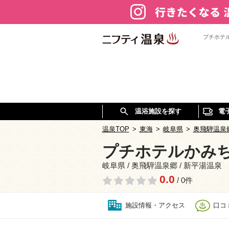
プチホテ
温浴施設を探す
電
温泉TOP
>
東海
>
岐阜県
>
奥飛騨温泉
プチホテルかみち
岐阜県 / 奥飛騨温泉郷 / 新平湯温泉
0.0
/ 0件
施設情報・アクセス
口コミ