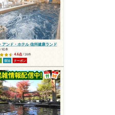
・アンド・ホテル 信州健康ランド
/ 松本
4.6点
/ 16件
り
宿泊
クーポン