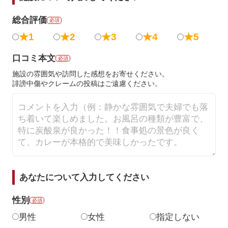
総合評価
必須
★1
★2
★3
★4
★5
口コミ本文
必須
施設の雰囲気や訪問した感想をお寄せください。
誹謗中傷やクレームの投稿はご遠慮ください。
あなたについて入力してください
性別
必須
男性
女性
指定しない