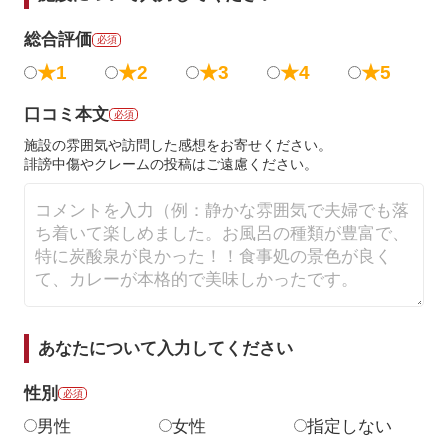
総合評価
必須
★1
★2
★3
★4
★5
口コミ本文
必須
施設の雰囲気や訪問した感想をお寄せください。
誹謗中傷やクレームの投稿はご遠慮ください。
あなたについて入力してください
性別
必須
男性
女性
指定しない