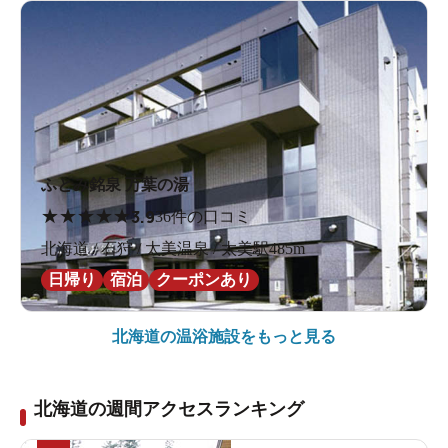
ふとみ銘泉 万葉の湯
★
★
★
★
★
3.9
36件の口コミ
北海道 / 石狩 / 太美温泉 / 太美駅485m
日帰り
宿泊
クーポンあり
北海道の
温浴施設をもっと見る
北海道の週間アクセスランキング