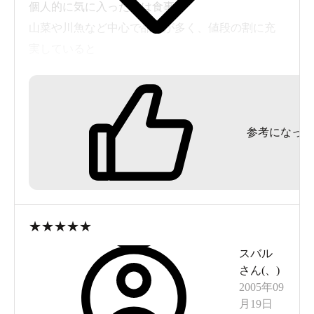
個人的に気に入ったのは食事。
山菜や川魚など中心で品数が多く、値段の割に充
実していると
思いました。部屋は建物が古いのでそれなりです
が、衛生的だ
と思います。
参考になった
もう少し湯船が大きければとか、思うことはあり
ますが、こぢ
んまりとした雰囲気が好きなのでまた泊まろうか
と思います。
★
★
★
★
★
ただ、冬は道路の除雪が１日１回なので覚悟した
スバル
方がいいですね。
さん(
、
)
私の時も、危うくスタックしそうになりました。
2005年09
ＦＦ車は冬避
月19日