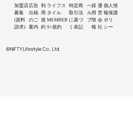
加盟店
広告
利
ライフス
特定商
ヘ
採
運
個人情
募集
出稿
用
タイル
取引法
ル
用
営
報保護
(資料
のご
規
MEMBER
に基づ
プ
情
会
ポリ
請求)
案内
約
S+規約
く表記
報
社
シー
©NIFTY Lifestyle Co., Ltd.