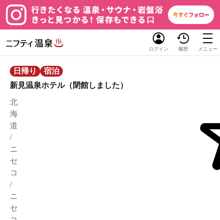
ログイン
履歴
メニュー
日帰り
宿泊
新見温泉ホテル（閉館しました）
北
海
道
/
ニ
セ
コ
/
ニ
セ
コ