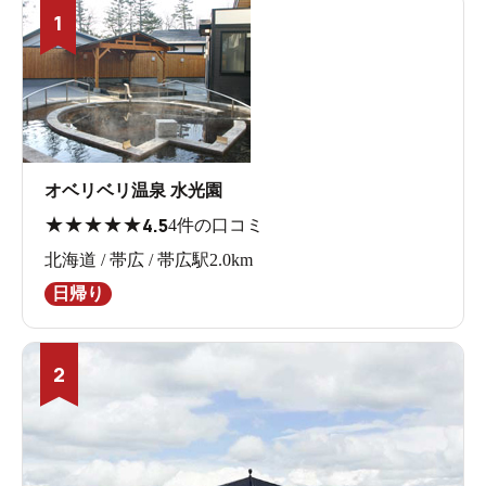
1
オベリベリ温泉 水光園
★
★
★
★
★
4.5
4件の口コミ
北海道 / 帯広 / 帯広駅2.0km
日帰り
2