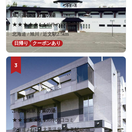
旭川高砂台 万葉の湯
★
★
★
★
★
4.4
45件の口コミ
北海道 / 旭川 / 近文駅2.5km
日帰り
クーポンあり
3
ふとみ銘泉 万葉の湯
★
★
★
★
★
3.9
36件の口コミ
北海道 / 石狩 / 太美温泉 / 太美駅485m