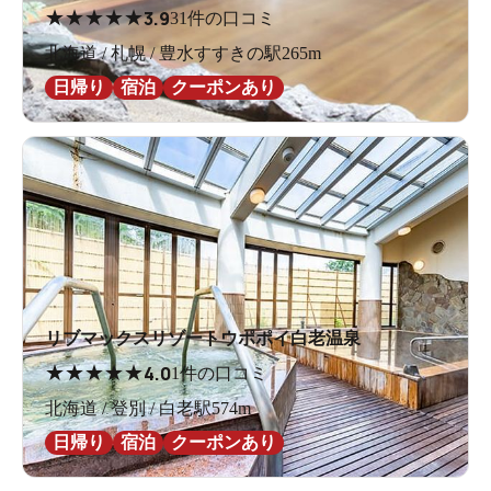
★
★
★
★
★
3.9
31件の口コミ
北海道 / 札幌 / 豊水すすきの駅265m
日帰り
宿泊
クーポンあり
リブマックスリゾートウポポイ白老温泉
★
★
★
★
★
4.0
1件の口コミ
北海道 / 登別 / 白老駅574m
日帰り
宿泊
クーポンあり