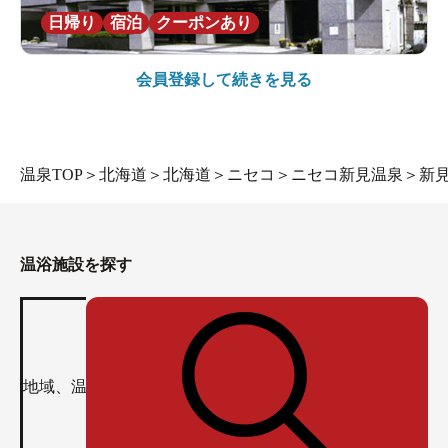
日帰り
宿泊
クーポンあり
会員登録して続きを見る
温泉TOP
＞
北海道
＞
北海道
＞
ニセコ
＞
ニセコ新見温泉
＞
新
温浴施設を探す