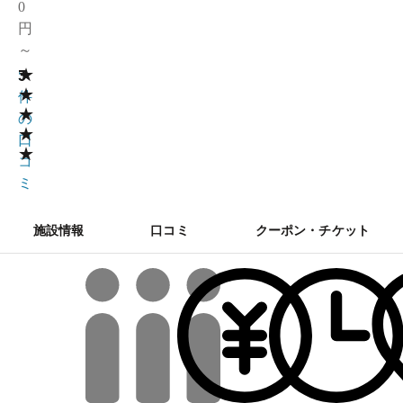
0
円
～
★
3
5
★
件
★
の
★
口
★
コ
ミ
施設情報
口コミ
クーポン・チケット