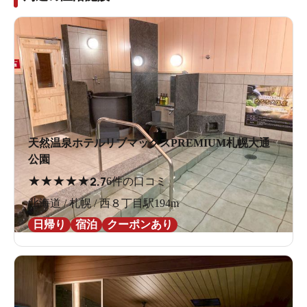
天然温泉ホテルリブマックスPREMIUM札幌大通
公園
★
★
★
★
★
2.7
6件の口コミ
北海道 / 札幌 / 西８丁目駅194m
日帰り
宿泊
クーポンあり