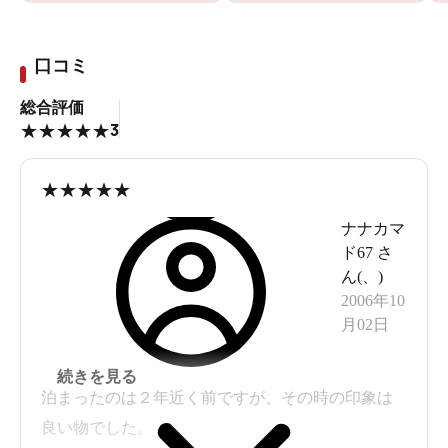
口コミ
総合評価
3
★
★
★
★
★
★
★
★
★
★
ナナカマ
ド67
さ
ん(
、
)
2006年10
月02日
続きを見る
泊まったのは２年近く前ですが、その時の印象は
良い物でした。