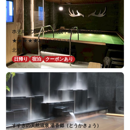
ホテルリブマックス札幌中島公園GRANDE
★
★
★
★
★
4.0
1件の口コミ
北海道 / 札幌 / 中島公園駅149m
日帰り
宿泊
クーポンあり
すすきの天然温泉 湯香郷（とうかきょう）