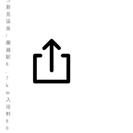
新
見
温
泉
/
蘭
越
駅
8
.
7
k
m
入
浴
料
8
0