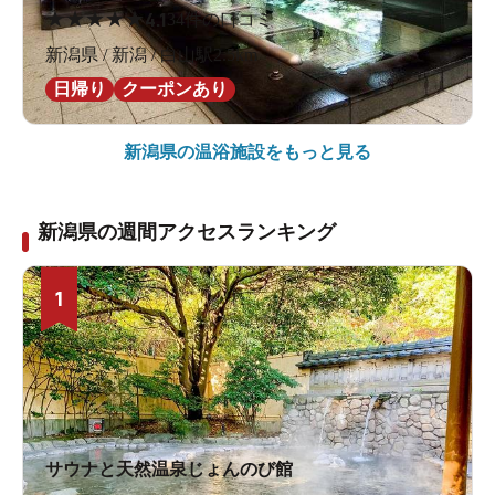
★
★
★
★
★
4.1
34件の口コミ
新潟県 / 新潟 / 白山駅2.5km
日帰り
クーポンあり
新潟県の
温浴施設をもっと見る
新潟県の週間アクセスランキング
1
サウナと天然温泉じょんのび館