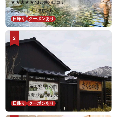
★
★
★
★
★
4.1
26件の口コミ
新潟県 / 新潟 / 巻駅5.1km
日帰り
クーポンあり
2
弥彦桜井郷温泉 さくらの湯
★
★
★
★
★
4.3
25件の口コミ
新潟県 / 弥彦 / 弥彦駅2.5km
日帰り
クーポンあり