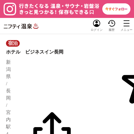
ログイン
履歴
メニュー
宿泊
ホテル ビジネスイン長岡
新
潟
県
/
長
岡
/
宮
内
駅
4