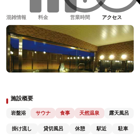
混雑情報
料金
営業時間
アクセス
施設概要
岩盤浴
サウナ
食事
天然温泉
露天風呂
掛け流し
貸切風呂
休憩
駅近
駐車