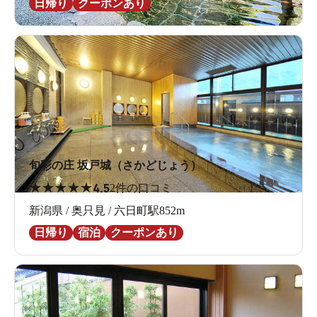
日帰り
クーポンあり
旬彩の庄 坂戸城（さかどじょう）
★
★
★
★
★
4.5
2件の口コミ
新潟県 / 奥只見 / 六日町駅852m
日帰り
宿泊
クーポンあり