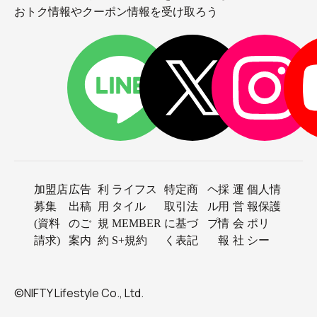
おトク情報やクーポン情報を受け取ろう
加盟店
広告
利
ライフス
特定商
ヘ
採
運
個人情
募集
出稿
用
タイル
取引法
ル
用
営
報保護
(資料
のご
規
MEMBER
に基づ
プ
情
会
ポリ
請求)
案内
約
S+規約
く表記
報
社
シー
©NIFTY Lifestyle Co., Ltd.