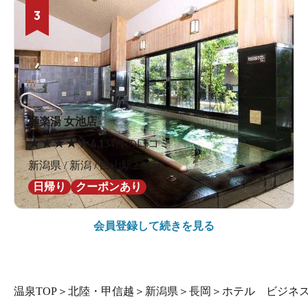
3
極楽湯 女池店
★
★
★
★
★
4.1
34件の口コミ
新潟県 / 新潟 / 白山駅2.5km
日帰り
クーポンあり
会員登録して続きを見る
温泉TOP
＞
北陸・甲信越
＞
新潟県
＞
長岡
＞
ホテル ビジネ