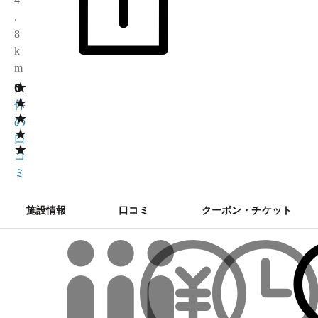
.
8
k
m
★
0
0
★
件
★
の
★
口
★
コ
ミ
施設情報
口コミ
クーポン・チケット