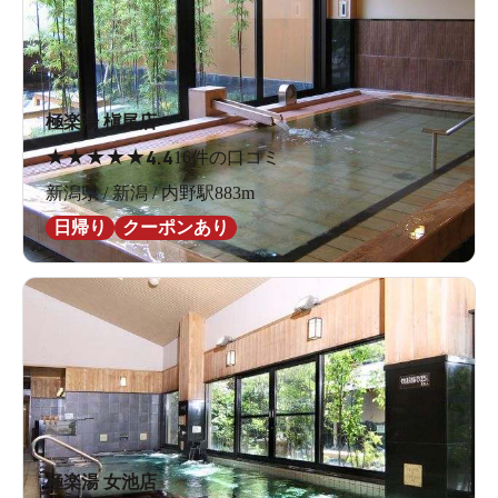
極楽湯 槇尾店
★
★
★
★
★
4.4
16件の口コミ
新潟県 / 新潟 / 内野駅883m
日帰り
クーポンあり
極楽湯 女池店