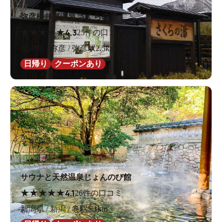
弥彦桜井郷温泉 さくらの湯
★
★
★
★
★
4.3
25件の口コミ
新潟県 / 弥彦 / 弥彦駅2.5km
日帰り
クーポンあり
サウナと天然温泉じょんのび館
★
★
★
★
★
4.1
26件の口コミ
新潟県 / 新潟 / 巻駅5.1km