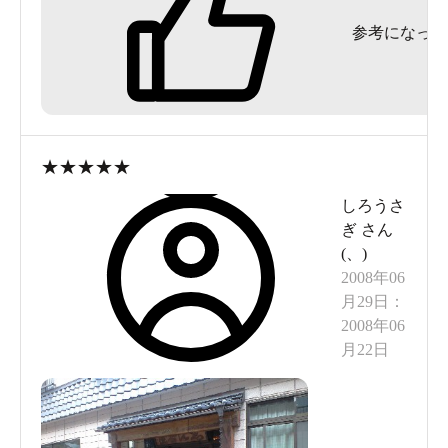
行く人が居るのか疑問。
参考になった
内湯と貸切風呂があるが、満室にも関わらず、混
浴の内湯は朝も晩も、ほぼ貸切状態で空いてた。
みなさんせっかく温泉に来たのにお風呂に入らな
いんですかね。
★
★
★
★
★
しろうさ
施設
ぎ
さん
縁側付のいい雰囲気の部屋でした。バス停が目の
(
、
)
前なのも、3連休で積み残しが大勢出たくらいだっ
2008年06
月29日
：
たから助かった。
2008年06
月22日
サービス
路線バスのマイクロバス化で積み残しが多発して
いるらしいが、新庄への送迎は旅館組合などでで