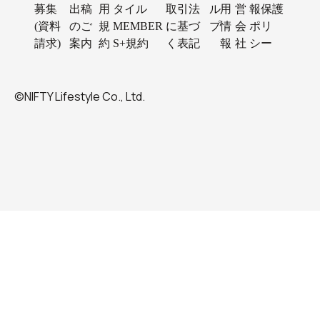
募集
出稿
用
タイル
取引法
ル
用
営
報保護
(資料
のご
規
MEMBER
に基づ
プ
情
会
ポリ
請求)
案内
約
S+規約
く表記
報
社
シー
©NIFTY Lifestyle Co., Ltd.