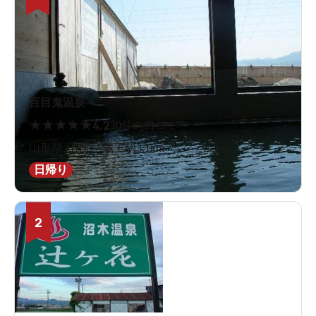
百目鬼温泉
★
★
★
★
★
4.2
20件の口コミ
山形県 / 山形 / 蔵王駅3.1km
日帰り
2