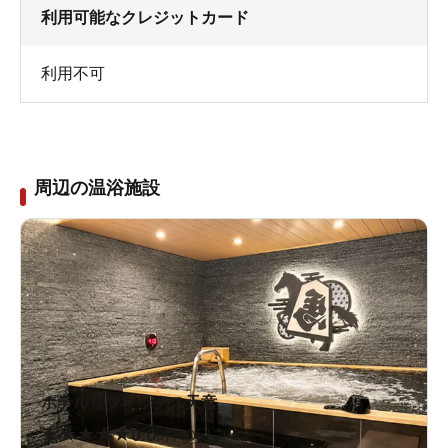
利用可能なクレジットカード
利用不可
周辺の温浴施設
ホテルリブマックス天童
★
★
★
★
★
0.0
0件の口コミ