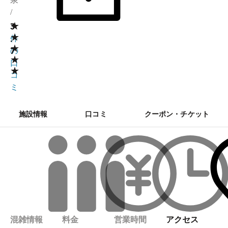
/
★
3
3
★
.
件
★
7
の
★
口
★
コ
ミ
施設情報
口コミ
クーポン・チケット
混雑情報
料金
営業時間
アクセス