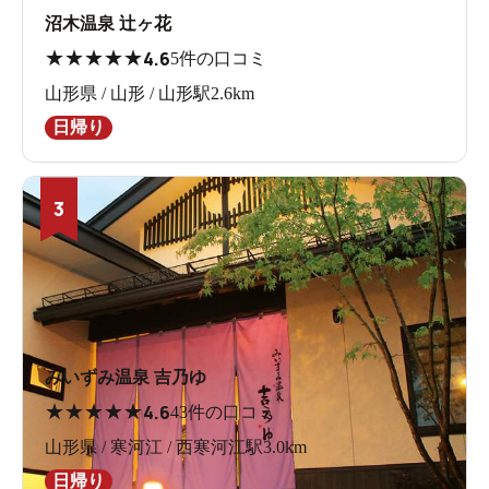
沼木温泉 辻ヶ花
★
★
★
★
★
4.6
5件の口コミ
山形県 / 山形 / 山形駅2.6km
日帰り
3
みいずみ温泉 吉乃ゆ
★
★
★
★
★
4.6
43件の口コミ
山形県 / 寒河江 / 西寒河江駅3.0km
日帰り