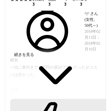
3
3
3
3
^|^
さん
(
女性
、
50代～
)
2018年02
月13日
：
2018年02
月10日
続きを見る
総合
一泊二食付きで６千円の湯治プランだったがコス
パは良かった。
お湯
露天風呂が雪で埋もれて入れないのは残念だが、
そもそも徒歩で30分も離れた場所にある野湯まで