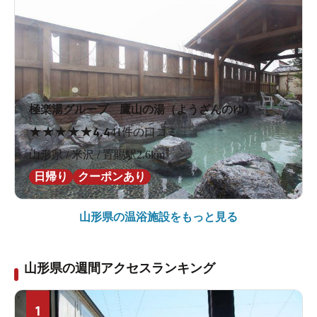
極楽湯グループ 鷹山の湯（ようざんのゆ）
★
★
★
★
★
4.4
41件の口コミ
山形県 / 米沢 / 置賜駅2.6km
日帰り
クーポンあり
山形県の
温浴施設をもっと見る
山形県の週間アクセスランキング
1