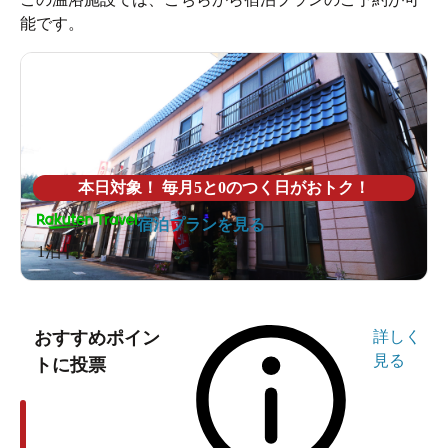
能です。
本日対象！ 毎月5と0のつく日がおトク！
宿泊プランを見る
1泊
円～
おすすめポイン
詳しく
見る
トに投票