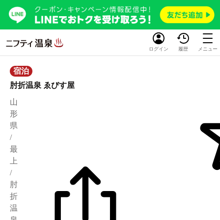
ログイン
履歴
メニュー
宿泊
肘折温泉 ゑびす屋
山
形
県
/
最
上
/
肘
折
温
泉