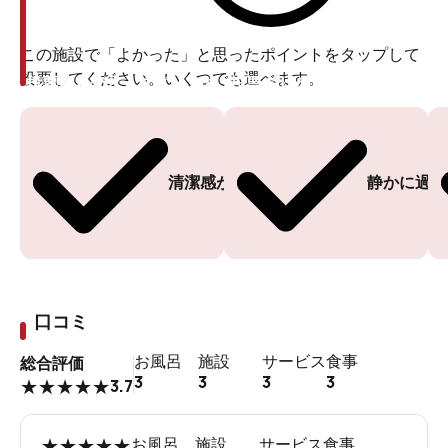
この施設で「よかった」と思ったポイントをタップして
投票してください。いくつでも選べます。
投票ありがとうございます
投票ありがとうございます
清潔感がある
静かに過ご
口コミ
お風呂
施設
サービス
食事
総合評価
3
3
3
3
3.7
★
★
★
★
★
★
★
★
★
★
お風呂
施設
サービス
食事