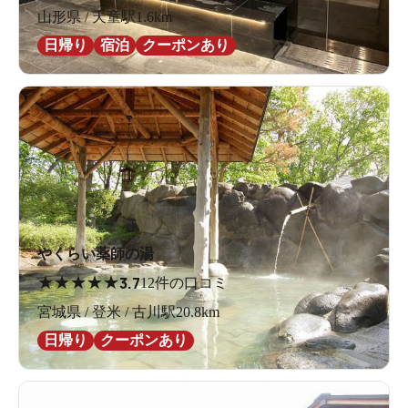
山形県 / 天童駅1.6km
日帰り
宿泊
クーポンあり
やくらい薬師の湯
★
★
★
★
★
3.7
12件の口コミ
宮城県 / 登米 / 古川駅20.8km
日帰り
クーポンあり