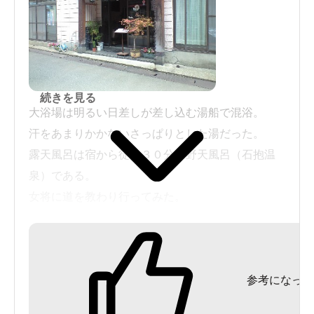
責任もって行ってください。（これは当たり前で
すね。行政ばかりに頼っていてはだめですよ。）
飲食
今時珍しい部屋出し。料理は質素でもお代わり自
続きを見る
由だったから、値段の割にはまあまあの食事だっ
大浴場は明るい日差しが差し込む湯船で混浴。
た。
汗をあまりかかないさっぱりとした湯だった。
露天風呂は宿から徒歩３０分の野天風呂（石抱温
泉）である。
女将に道を教わり行ってみた。
組合４号源泉 ナトリウムー塩化物・炭酸水素塩
温泉
参考になった
６０．３度 ｐH６．４ 炭酸水素イオン ７１
５．４ 遊離二酸化炭素 ４８０．０ メタケイ